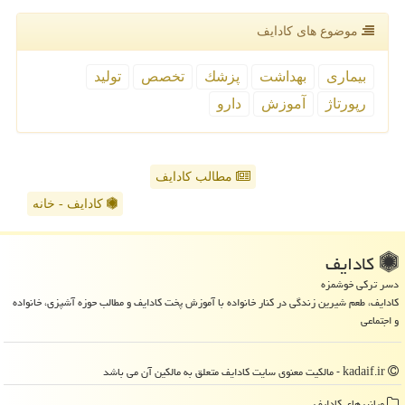
موضوع های كادایف
بیماری
بهداشت
پزشك
تخصص
تولید
رپورتاژ
آموزش
دارو
مطالب کادایف
کادایف - خانه
كادایف
دسر ترکی خوشمزه
کادایف، طعم شیرین زندگی در کنار خانواده با آموزش پخت کادایف و مطالب حوزه آشپزی، خانواده
و اجتماعی
kadaif.ir - مالکیت معنوی سایت كادایف متعلق به مالکین آن می باشد
میانبرهای كادایف