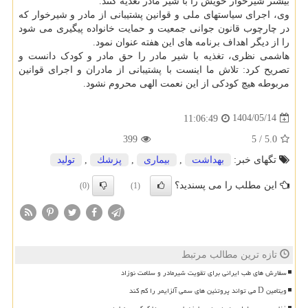
بیشتر شیرخوار خویش را با شیر مادر تغذیه کنند.
وی، اجرای سیاستهای ملی و قوانین پشتیبانی از مادر و شیرخوار که
در چارچوب قانون جوانی جمعیت و حمایت خانواده پیگیری می شود
را از دیگر اهداف برنامه های این هفته عنوان نمود.
هاشمی نظری، تغذیه با شیر مادر را حق مادر و کودک دانست و
تصریح کرد: تلاش ما اینست با پشتیبانی از مادران و اجرای قوانین
مربوطه هیچ کودکی از این نعمت الهی محروم نشود.
1404/05/14
11:06:49
399
5
/
5.0
تگهای خبر:
بهداشت
,
بیماری
,
پزشك
,
تولید
این مطلب را می پسندید؟
(0)
(1)
تازه ترین مطالب مرتبط
سفارش های طب ایرانی برای تقویت شیرمادر و سلامت نوزاد
ویتامین D می تواند پروتئین های سمی آلزایمر را کم کند