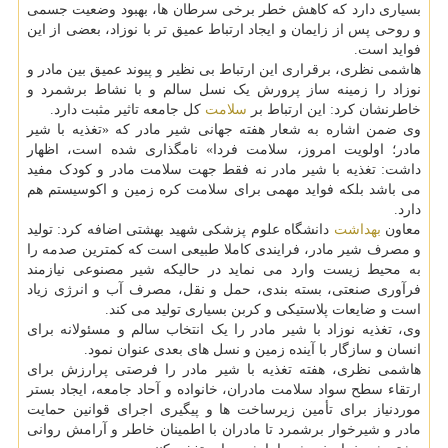
بسیاری دارد که کاهش خطر برخی سرطان ها، بهبود وضعیت جسمی
و روحی پس از زایمان و ایجاد ارتباط عمیق تر با نوزاد، بعضی از این
فواید است.
هاشمی نظری، برقراری این ارتباط بی نظیر و پیوند عمیق بین مادر و
نوزاد را زمینه ساز پرورش یک نسل سالم و با نشاط برشمرد و
خاطرنشان کرد: این ارتباط بر
سلامت
کل جامعه تاثیر مثبت دارد.
وی ضمن اشاره به شعار هفته جهانی شیر مادر که «تغذیه با شیر
مادر؛ اولویت امروز، سلامت فردا» نامگذاری شده است، اظهار
داشت: تغذیه با شیر مادر نه فقط جهت سلامت مادر و کودک مفید
می باشد بلکه فواید مهمی برای سلامت کره زمین و اکوسیستم هم
دارد.
معاون
بهداشت
دانشگاه علوم پزشکی شهید بهشتی اضافه کرد: تولید
و مصرف شیر مادر، فرایندی کاملا طبیعی است که کمترین صدمه را
به محیط زیست وارد می نماید در حالیکه شیر مصنوعی نیازمند
فرآوری صنعتی، بسته بندی، حمل و نقل، مصرف آب و انرژی زیاد
است و ضایعات پلاستیکی و کربن بسیاری تولید می کند.
وی، تغذیه نوزاد با شیر مادر را یک انتخاب سالم و مسئولانه برای
انسان و سازگار با آینده زمین و نسل های بعدی عنوان نمود.
هاشمی نظری، هفته تغذیه با شیر مادر را فرصتی پرارزش برای
ارتقاء سطح سواد سلامت مادران، خانواده و آحاد جامعه، ایجاد بستر
موردنیاز برای تأمین زیرساخت ها و پیگیری اجرای قوانین حمایت
مادر و شیرخوار برشمرد تا مادران با اطمینان خاطر و آرامش روانی