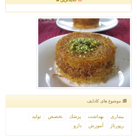
موضوع های كادایف
بیماری
بهداشت
پزشك
تخصص
تولید
رپورتاژ
آموزش
دارو