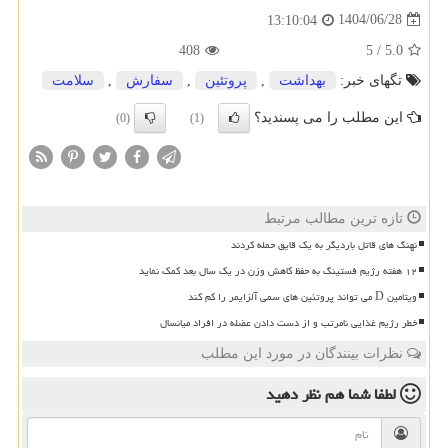
1404/06/28
13:10:04
408
5
/
5.0
تگهای خبر:
بهداشت
,
پروتئین
,
سفارش
,
سلامت
این مطلب را می پسندید؟
(0)
(1)
تازه ترین مطالب مرتبط
نهنگ های قاتل باردیگر به یک قایق حمله کردند
۱۲ هفته رژیم فستینگ به حفظ کاهش وزن در یک سال بعد کمک نماید
ویتامین D می تواند پروتئین های سمی آلزایمر را کم کند
خطر رژیم غذایی نامرتب و از دست دادن عضله در افراد میانسال
نظرات بینندگان در مورد این مطلب
لطفا شما هم
نظر دهید