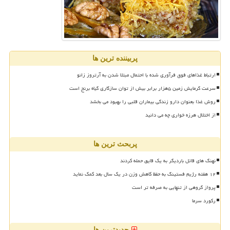
پربیننده ترین ها
ارتباط غذاهای فوق فرآوری شده با احتمال مبتلا شدن به آرتروز زانو
سرعت گرمایش زمین ۵هزار برابر بیش از توان سازگاری گیاه برنج است
روش غذا بعنوان دارو زندگی بیماران قلبی را بهبود می بخشد
از اختلال هرزه خواری چه می دانید
پربحث ترین ها
نهنگ های قاتل باردیگر به یک قایق حمله کردند
۱۲ هفته رژیم فستینگ به حفظ کاهش وزن در یک سال بعد کمک نماید
پرواز گروهی از تنهایی به صرفه تر است
رکورد سرما
جدیدترین ها