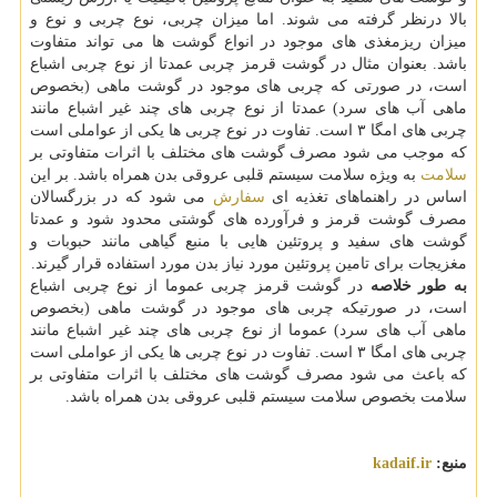
بالا درنظر گرفته می شوند. اما میزان چربی، نوع چربی و نوع و
میزان ریزمغذی های موجود در انواع گوشت ها می تواند متفاوت
باشد. بعنوان مثال در گوشت قرمز چربی عمدتا از نوع چربی اشباع
است، در صورتی که چربی های موجود در گوشت ماهی (بخصوص
ماهی آب های سرد) عمدتا از نوع چربی های چند غیر اشباع مانند
چربی های امگا ۳ است. تفاوت در نوع چربی ها یکی از عواملی است
که موجب می شود مصرف گوشت های مختلف با اثرات متفاوتی بر
سلامت
به ویژه سلامت سیستم قلبی عروقی بدن همراه باشد. بر این
اساس در راهنماهای تغذیه ای
سفارش
می شود که در بزرگسالان
مصرف گوشت قرمز و فرآورده های گوشتی محدود شود و عمدتا
گوشت های سفید و پروتئین هایی با منبع گیاهی مانند حبوبات و
مغزیجات برای تامین پروتئین مورد نیاز بدن مورد استفاده قرار گیرند.
به طور خلاصه
در گوشت قرمز چربی عموما از نوع چربی اشباع
است، در صورتیکه چربی های موجود در گوشت ماهی (بخصوص
ماهی آب های سرد) عموما از نوع چربی های چند غیر اشباع مانند
چربی های امگا ۳ است. تفاوت در نوع چربی ها یکی از عواملی است
که باعث می شود مصرف گوشت های مختلف با اثرات متفاوتی بر
سلامت بخصوص سلامت سیستم قلبی عروقی بدن همراه باشد.
منبع:
kadaif.ir