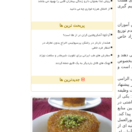
کاری هشت
روش غذا بعنوان دارو زندگی بیماران قلبی را بهبود می بخشد
یم گیری
از اختلال هرزه خواری چه می دانید
 آموزان
پربحث ترین ها
ون عدم توزیع
آیا کولا آشکروفتین گران تر از طلا است؟
راد خاص
هشدار تارتار در رختکن پرسپولیس اخراج بدون تعارف در
انتظار فرد خاطی
سفارش های طب ایرانی برای تقویت شیرمادر و سلامت نوزاد
 دهند و
، بخصوص
نهنگ های قاتل باردیگر به یک قایق حمله کردند
ن برنامه برای پیشگیری است و
الزامی
جدیدترین ها
پیشنهاد
ت وظیفه
 یکی از
اشتی در
ن منابع
یدا کند.
د مبتلا دستورالعمل
ه ای از
ها برای