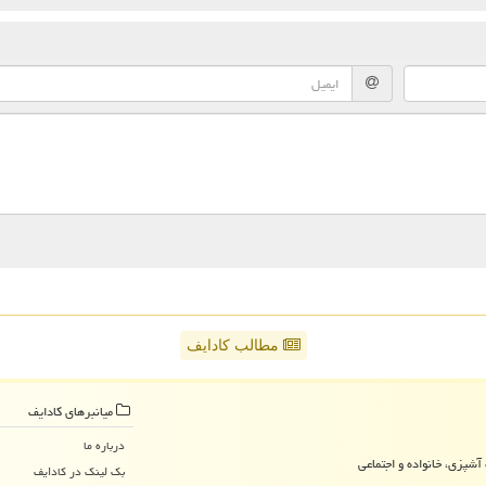
مطالب کادایف
میانبرهای كادایف
درباره ما
آشپزی، خانواده و اجتماعی
بک لینک در كادایف