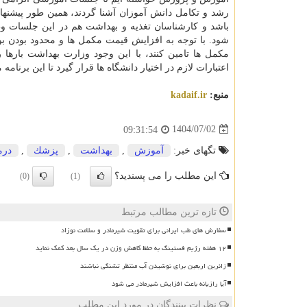
رشد و تکامل دانش آموزان آشنا گردند، همین طور پیشنهاد 
باشد و کارشناسان تغذیه و بهداشت هم در این جلسات و
شود. با توجه به افزایش قیمت مکمل ها و محدود بودن بود
مکمل ها تامین کنند، با این وجود وزارت بهداشت بارها ر
اعتبارات لازم در اختیار دانشگاه ها قرار گیرد تا این برنامه
منبع:
kadaif.ir
1404/07/02
09:31:54
تگهای خبر:
آموزش
,
بهداشت
,
پزشك
,
درم
این مطلب را می پسندید؟
(0)
(1)
تازه ترین مطالب مرتبط
سفارش های طب ایرانی برای تقویت شیرمادر و سلامت نوزاد
۱۲ هفته رژیم فستینگ به حفظ کاهش وزن در یک سال بعد کمک نماید
زائرین اربعین برای نوشیدن آب منتظر تشنگی نباشند
آیا رازیانه باعث افزایش شیرمادر می شود
نظرات بینندگان در مورد این مطلب