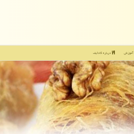
موزش
درباره كادایف