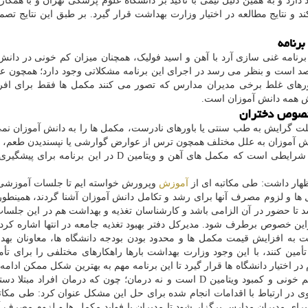
 آموزان وجود دارد و به همین دلیل تیمی با تأکید بر دانشگاه علوم پزشکی تهران و با هم
 و نتایج مطالعه در اختیار وزارت بهداشت قرار گیرد. بر طبق این نتایج تصم
برنامه غنی سازی آرد با آهن و اسید فولیک، همچنان میزان کم خونی در دانش
دود ۱۸ تا ۲۰ درصد و کمبود ویتامین D حدود ۵۰ درصد است و بنظر می رسد در اجرای این برنامه مشکلاتی وجود دارد؛ همچ
باورهای غلط برخی مدیران مدارس که تصور می کنند مکمل ها فقط برای اف
ش همه دانش آموزان است.
خصوص دختران
ت گرایش به طب سنتی یا باورهای نادرست، مکمل ها را به دانش آموزان نمی
انش آموزان به علل مختلف همچون ترس از عوارض گوارشی یا نپسندیدن طعم
در میان دختران، از مصرف آن خودداری می کنند. این در شرایطی است که مکمل های آهن و ویتامین D در ای
ظهار داشت: طی مکاتبه ای از
آموزش
وپرورش خواسته ایم تا جلسات آموزشی 
 ها و لزوم مصرف آنها برای رشد و تکامل دانش آموزان آشنا گردند، همینطور 
اشد تا حضور در آن الزامی باشد و کارشناسان تغذیه و بهداشت هم در این جلسا
راین خصوص برطرف شود. مدیرکل دفتر بهبود تغذیه جامعه در انتها اشاره کرد:
ت به افزایش قیمت مکمل ها و محدود بودن بودجه دانشگاه ها، معاونان بهد
أمین کنند، با این وجود وزارت بهداشت بارها راهکارهای مختلفی را برای تأمی
ر اختیار دانشگاه ها قرار گیرد تا این برنامه مهم به بهترین شکل ممکن ادامه پ
بطور خلاصه، به قول وی؛ هدف این برنامه پیشگیری از کم خونی و کمبود ویتامین D است و نه درمان؛ چون که درمان افرا
 وی در ارتباط با اقدامات انجام شده برای حل این مشکل عنوان کرد: طی مکاتب
ی مدیران مدارس برگزار شود تا مدیران با فواید مکمل ها و لزوم مصرف آن