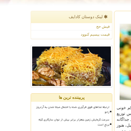
لینک دوستان كادایف
فیش حج
قیمت بیسیم کنوود
پربیننده ترین ها
ارتباط غذاهای فوق فرآوری شده با احتمال مبتلا شدن به آرتروز
کم خونی
زانو
 با دوز ۵۰ هزار واحدی در مدارس توزیع
سرعت گرمایش زمین ۵هزار برابر بیش از توان سازگاری گیاه
 جداگانه
برنج است
بل، هنوز