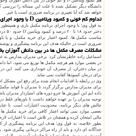
هم کمبود ویتامین D و کم خونی در بین دانش
دانشگاه دیگر تشکیل شده تا علت این مساله را بررسی کند
خواهد شد که آیا تغییری در برنامه ضروری است یا خیر.
تداوم کم خونی و کمبود ویتامین D با وجود اجرای برنامه
به قول وی؛ با وجود اجرای برنامه مکمل یاری و همینطور 
دختر ح
مناسب مکمل ها، کمبود اعتبار برای خرید مکمل، و یا 
ضروری است در حالیکه هدف این برنامه پیشگیری و پوش
مشکلات مصرف مکمل ها در بین دانش آموزان ب
اسماعیل زاده خاطرنشان کرد: برخی مدیران مدارس به عل
در بعضی موارد هم هرچند مکمل ها توزیع می شود، اما د
برای درمان کمبودها کفایت نمی نماید.
وی در رابطه با اقدامات انجام شده برای رفع این مشکل ا
برای مدیران مدارس برگزار گردد تا مدیران با فواید مکمل
داده ایم این آموزش ها جزو دوره های امتیازدار مدیران ب
توجیه مدیران را بر عهده خواهند داشت تا باورهای غلط د
چالش های دیگر برنامه، محدودیت اعتبارات است. با عنای
بعضی موارد نمی توانند اعتبار کافی برای خرید مکمل ها ت
مالی امتحان کرده و همچنان در تلاش است تا اعتبارات لازم د
جداگانه ای دارد و باید از راه مراکز درمانی پیگیری شود.
آموزش و پرورش خواسته ایم تا جلسات آموزشی الزامی برا