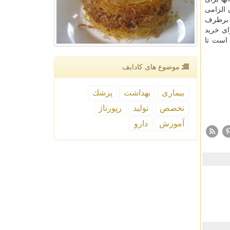
 الزامی
ص برطرف
ای خرید
 است تا
موضوع های كادایف
بیماری
بهداشت
پزشك
تخصص
تولید
رپورتاژ
آموزش
دارو