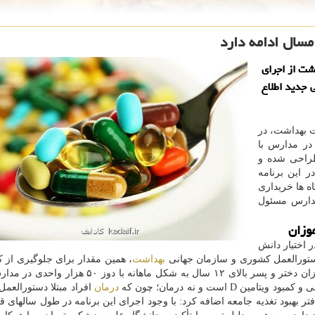
مسال ادامه دارد
شت از اجرای
 جدید اطلاع
ت بهداشت، در
در مدارس با
طراحی شده و
در این برنامه
ی دانشگاه ها خریداری
مدارس مسئول
ه شکل هفتگی و در طول ۱۶ هفته در اختیار دانش
ستورالعمل کشوری و سازمان جهانی
بهداشت
، همین مقدار برای جلوگیری از 
کفایت می کند. همینطور مکمل ویتامین D برای دانش آموزان دختر و پسر بالای ۱۲ سال به شکل ماهانه
 است و نه درمان؛ چون که
درمان
افراد مبتلا دستورالعمل
فتر بهبود تغذیه جامعه اضافه کرد: با وجود اجرای این برنامه در طول سالهای ق