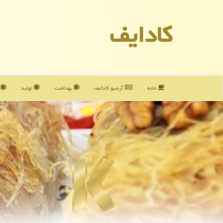
كادایف
خانه
آرشیو كادایف
بهداشت
تولید
آ