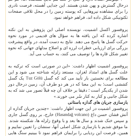
درحال گسترش و پهن شدن هستند. این جدایی آهسته، فرصت نادری
را برای مشاهده نیروهایی که پوسته زمین را در محل تلاقی صفحات
تکتونیکی شکل داده اند، فراهم خواهد نمود.
پروفسور اکسل اشمیت، نویسنده اصلی این پژوهش به این نکته
اشاره کرده که این یافته ها به سؤال های قدیمی در مورد نحوه
حرکت گسل ها پاسخ می دهند. نتایج به دست آمده، در واقع پیشرفت
بزرگی برای ارزیابی خطرات لرزه ای و اصلاح مدلهای جهانی که نحوه
تغییر شکل قاره ها را توصیف می کنند، به حساب می آید.
پروفسور اشمیت اظهار داشت: «این در صورتی است که ترکیه به
علت گسل های امتداد لغزان، مستعد زلزله شناخته می شود و این
مطالعه برای نخستین بار تأیید می کند که گسل Tuz Gölü یک گسل
کششی است؛ به این معنا که در هر دو طرف آن، زمین درحال دور
شدن از یکدیگر است ؛ دقیقا بر خلاف آن چه قبلاً تصور می شد که به
شکل جانبی و کنار به کنار سُر می خورند.»
بازسازی جریان های گدازه باستانی
پروفسور اشمیت در این جهت اظهار داشت: «چندین جریان گدازه از
آتش فشان حسن داغ (Hasandağ volcano) خارج، بر روی گسل جاری
و سپس خنک شدند و سال ها بعد و با وقوع زلزله ها، شکسته شدند.
ما موفق شدیم با بازسازی شکل اصلی آنها، سنشان را تعیین نماییم و
همین، فرصت این ردیابی را برایمان فراهم نمود تا ببینیم سنگ هایی