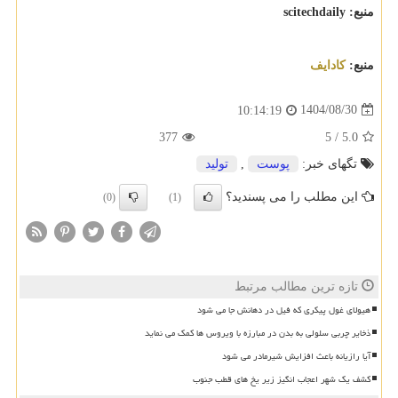
منبع: scitechdaily
منبع:
كادایف
1404/08/30
10:14:19
377
5
/
5.0
تگهای خبر:
پوست
,
تولید
این مطلب را می پسندید؟
(0)
(1)
تازه ترین مطالب مرتبط
هیولای غول پیکری که فیل در دهانش جا می شود
ذخایر چربی سلولی به بدن در مبارزه با ویروس ها کمک می نماید
آیا رازیانه باعث افزایش شیرمادر می شود
کشف یک شهر اعجاب انگیز زیر یخ های قطب جنوب