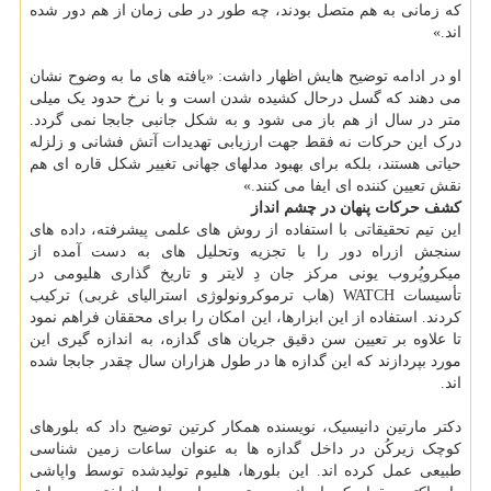
که زمانی به هم متصل بودند، چه طور در طی زمان از هم دور شده
اند.»
او در ادامه توضیح هایش اظهار داشت: «یافته های ما به وضوح نشان
می دهند که گسل درحال کشیده شدن است و با نرخ حدود یک میلی
متر در سال از هم باز می شود و به شکل جانبی جابجا نمی گردد.
درک این حرکات نه فقط جهت ارزیابی تهدیدات آتش فشانی و زلزله
حیاتی هستند، بلکه برای بهبود مدلهای جهانی تغییر شکل قاره ای هم
نقش تعیین کننده ای ایفا می کنند.»
کشف حرکات پنهان در چشم انداز
این تیم تحقیقاتی با استفاده از روش های علمی پیشرفته، داده های
سنجش ازراه دور را با تجزیه وتحلیل های به دست آمده از
میکروپُروب یونی مرکز جان دِ لایتر و تاریخ گذاری هلیومی در
تأسیسات WATCH (هاب ترموکرونولوژی استرالیای غربی) ترکیب
کردند. استفاده از این ابزارها، این امکان را برای محققان فراهم نمود
تا علاوه بر تعیین سن دقیق جریان های گدازه، به اندازه گیری این
مورد بپردازند که این گدازه ها در طول هزاران سال چقدر جابجا شده
اند.
دکتر مارتین دانیسیک، نویسنده همکار کرتین توضیح داد که بلورهای
کوچک زیرکُن در داخل گدازه ها به عنوان ساعات زمین شناسی
طبیعی عمل کرده اند. این بلورها، هلیوم تولیدشده توسط واپاشی