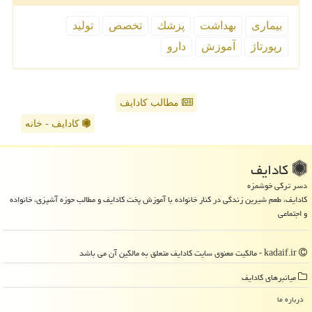
بیماری
بهداشت
پزشك
تخصص
تولید
رپورتاژ
آموزش
دارو
مطالب کادایف
کادایف - خانه
كادایف
دسر ترکی خوشمزه
کادایف، طعم شیرین زندگی در کنار خانواده با آموزش پخت کادایف و مطالب حوزه آشپزی، خانواده
و اجتماعی
kadaif.ir - مالکیت معنوی سایت كادایف متعلق به مالکین آن می باشد
میانبرهای كادایف
درباره ما