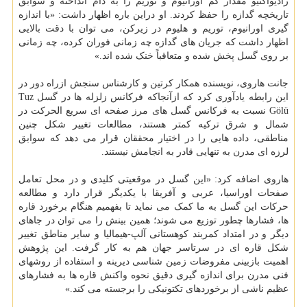
رادیواکتیو مقدار کم اورانیوم و توریم را به دام انداخته و سوابق
تاریخچه گدازه را حفظ کردند. او دراین باره اظهار داشت: «با اندازه
گیری اورانیوم، توریم و هلیوم در زیرکن، می توان با دقت بالایی
اظهار داشت که جریان های گدازه چه زمانی فوران کرده، چه زمانی
بر روی گسل پخش شده و متعاقباً خنک شده اند.»
جانت هاروی، نویسنده همکار کرتین و کارشناس سنجش ازراه دور در
این رابطه یادآوری کرد که ازآنجاکه فرکانس زلزله ها در گسل Tuz
Gölü نسبت به فرکانس گسل های مرز صفحه ای سریع الحرکت در
شمال و شرق ترکیه کمتر هستند، مطالعات تغییر شکل چنین
مناطقی، داده هایی را در اختیار محققان قرار می دهد که سوابق
لرزه ای مدرن به تنهایی قادر به انجامش نیستند.
هاروی اضافه کرد: «این گسل در موقعیتی کلیدی و در محل تعامل
صفحات اوراسیا، عربی و آفریقا با یکدیگر قرار دارد و مطالعه
حرکات این گسل به ما کمک می نماید تا بفهمیم هنگام برخورد قاره
ها، فشارها چطور توزیع می شوند؛ همین بینش را می توان در جاهای
دیگر و در امتداد کمربند کوهستانی آلپ-هیمالیا و سایر مناطق تغییر
شکل قاره ای در سرتاسر جهان هم به کار گرفت. این پژوهش
اهمیت بازبینی مفروضات زمین شناسی دیرینه و استفاده از روشهای
فنی مدرن برای اندازه گیری دقیق نحوه واکنش قاره ها به فشارهای
عظیم ناشی از برخوردهای تکتونیکی را برجسته می کند.»