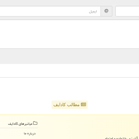
مطالب کادایف
میانبرهای كادایف
درباره ما
آشپزی، خانواده و اجتماعی