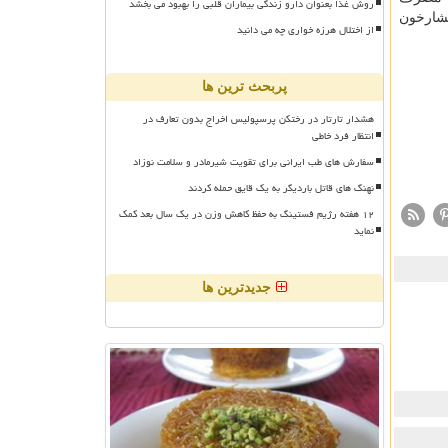
روش غذا بعنوان دارو زندگی بیماران قلبی را بهبود می بخشد
شارخون
از اختلال هرزه خواری چه می دانید
پربحث ترین ها
هشدار تارتار در رختکن پرسپولیس اخراج بدون تعارف در
انتظار فرد خاطی
سفارش های طب ایرانی برای تقویت شیرمادر و سلامت نوزاد
نهنگ های قاتل باردیگر به یک قایق حمله کردند
۱۲ هفته رژیم فستینگ به حفظ کاهش وزن در یک سال بعد کمک
نماید
جدیدترین ها