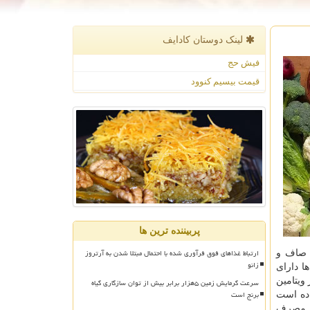
لینک دوستان كادایف
فیش حج
قیمت بیسیم کنوود
پربیننده ترین ها
ارتباط غذاهای فوق فرآوری شده با احتمال مبتلا شدن به آرتروز
ت صاف و
زانو
ا دارای
ویتامین
سرعت گرمایش زمین ۵هزار برابر بیش از توان سازگاری گیاه
برنج است
اده است
د: مصرف