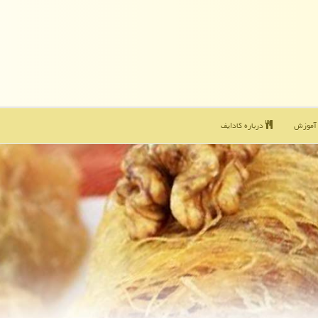
موزش
درباره كادایف