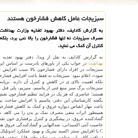
سبزیجات عامل کاهش فشارخون هستند
به گزارش کادایف، دفتر بهبود تغذیه وزارت بهداشت ا
مصرف سبزیجات نه تنها فشارخون را بالا نمی برد، بلک
کنترل آن کمک می نماید.
به گزارش کادایف به نقل از وبدا، دفتر بهبود تغذیه 
بهداشت
در جواب یکی از باورهای نادرست بر اساس ا
سبزیجات در افراد دارای فشارخون بالا سبب افزایش
شود»، اعلام نمود: سبزیجات نه فقط باعث افزایش فشارخ
بلکه اهمیت بالای ی در کاهش و کنترل آن دارند. برپای
هستند؛ عناصری که هر یک در فرایند تنظیم فشارخون نقش 
بگفته کارشناسان این دفتر، پتاسیم با افزایش ساخت پرو
باعث مهار انقباض دیواره عروق و کمک به کاهش فشارخ
همینطور اثرات منفی مصرف نمک بر بدن را می کاهد. من
گشادکننده عروق، در پیشگیری و کنترل پرفشاری خون نقش
خاصیت آنتی اکسیدانی، ضدالتهابی و گشادکنندگی عروق ه
C با افزایش سنتز اکسید نیتریک و بهبود عملکرد اندوتل
دریافت کافی این ویتامین می تواند بطور قابل توجهی فشا