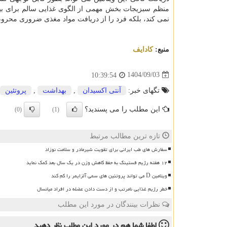
منظم سبزیجات بخش مهمی از الگوی غذایی سالم برای ب
نمی کند، بلکه فرد را از دریافت مواد مغذی ضروری محرو
منبع:
كادایف
1404/09/03
10:39:54
تگهای خبر:
آنتی اكسیدان
,
بهداشت
,
پروتئین
این مطلب را می پسندید؟
(0)
(1)
تازه ترین مطالب مرتبط
سفارش های طب ایرانی برای تقویت شیرمادر و سلامت نوزاد
۱۲ هفته رژیم فستینگ به حفظ کاهش وزن در یک سال بعد کمک نماید
ویتامین D می تواند پروتئین های سمی آلزایمر را کم کند
خطر رژیم غذایی نامرتب و از دست دادن عضله در افراد میانسال
نظرات بینندگان در مورد این مطلب
لطفا شما هم
در مورد این مطلب
نظر دهید