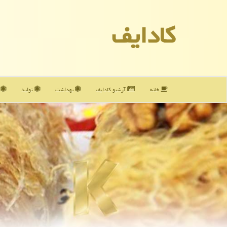
كادایف
خانه
آرشیو كادایف
بهداشت
تولید
آ