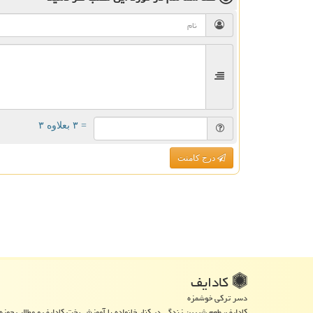
= ۳ بعلاوه ۳
درج کامنت
كادایف
دسر ترکی خوشمزه
کادایف، طعم شیرین زندگی در کنار خانواده با آموزش پخت کادایف و مطالب حوزه 