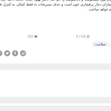
یماران دچار پرفشاری خون است و حذف سبزیجات نه فقط کمکی به کنترل ف
م خواهد ساخت.
312
5
/
5.0
,
سلامت