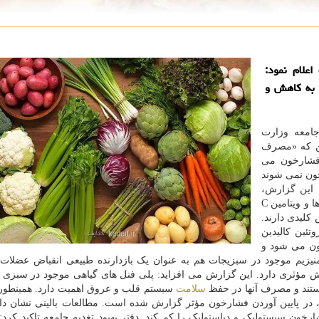
علام نمود:
ه به کاهش و
جامعه وزارت
ین که «مصرف
 فشارخون می
ون نمی شوند
ه این گزارش،
سبزیجات برگ سبز منبع غنی از پتاسیم، منیزیم، پلی فنل ها و ویتامین C
کلیدی دارند.
تئین کالیدین
ون می شود و
یزیم موجود در سبزیجات هم به عنوان یک بازدارنده طبیعی انقباض عضلا
 مؤثری دارد. این گزارش می افزاید: پلی فنل های گیاهی موجود در سبزی ه
ستند و مصرف آنها در حفظ
سلامت
سیستم قلب و عروق اهمیت دارد. همینطور 
یال، در پایین آوردن فشارخون مؤثر گزارش شده است. مطالعات بالینی نشان د
رخون سیستولیک و دیاستولیک را کم کند. دفتر بهبود تغذیه جامعه تاکید کر