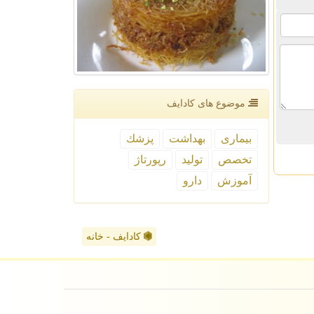
موضوع های كادایف
بیماری
بهداشت
پزشك
تخصص
تولید
رپورتاژ
آموزش
دارو
کادایف - خانه