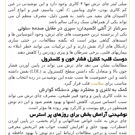
میلی لیتر چای ترش تنها ۴ کالری وجود دارد و این نوشیدنی در عین
کم کالری بودن، حاوی ویتامین C، آهن، پتاسیم، فیبر و انواع آنتی
اکسیدان های مفید می باشد. به همین دلیل، مصرف منظم آن می
تواند یکی از همراهان سبک زندگی سالم باشد.
سرشار از آنتی اکسیدان؛ سپری در مقابل صدمه سلولی
یکی از برجسته ترین خصوصیت های چای ترش، وجود آنتوسیانین ها و
اسیدهای گیاهی مؤثر است که بگفته مطالعات، در خنثی سازی
رادیکال های آزاد نقش دارند و این ترکیبات می توانند خطر ابتلاء به
بیماریهای قلبی، برخی سرطان ها و پیری زودرس را کاهش دهند.
دوست قلب؛ کنترل فشار خون و کلسترول
مطالعات نشان می دهد چای ترش می تواند در پایین آوردن فشار
خون بالا و متعادل نگه داشتن سطح کلسترول بد (LDL) نقش داشته
باشد و این خصوصیت ها سبب شده این نوشیدنی در رده انتخاب های
مناسب برای
سلامت
قلب قرار گیرد.
کمک به لاغری و عملکرد بهتر دستگاه گوارش
به علت کالری پایین و وجود فیبر طبیعی، مصرف چای ترش می تواند
سبب احساس سیری، کاهش اشتها و بهبود هضم شود و این دم نوش
همینطور در رفع یبوست و کارکرد بهتر روده ها مؤثر است.
نوشیدنی آرامش بخش برای روزهای پر استرس
چای ترش به علت خواص ضدالتهابی و آرام بخشی، در پایین آوردن
اضطراب، بهبود خلق و افزایش کیفیت خواب هم اثربخش معرفی
شده است و برخی مطالعات ارتباط این دم نوش با بهبود حافظه و