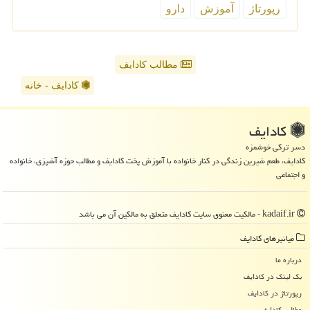
رپورتاژ
آموزش
دارو
مطالب کادایف
کادایف - خانه
كادایف
دسر ترکی خوشمزه
کادایف، طعم شیرین زندگی در کنار خانواده با آموزش پخت کادایف و مطالب حوزه آشپزی، خانواده
و اجتماعی
kadaif.ir - مالکیت معنوی سایت كادایف متعلق به مالکین آن می باشد
میانبرهای كادایف
درباره ما
بک لینک در كادایف
رپورتاژ در كادایف
مطالب كادایف