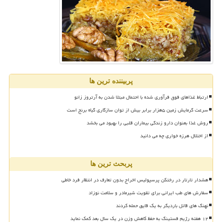
پربیننده ترین ها
ارتباط غذاهای فوق فرآوری شده با احتمال مبتلا شدن به آرتروز زانو
سرعت گرمایش زمین ۵هزار برابر بیش از توان سازگاری گیاه برنج است
روش غذا بعنوان دارو زندگی بیماران قلبی را بهبود می بخشد
از اختلال هرزه خواری چه می دانید
پربحث ترین ها
هشدار تارتار در رختکن پرسپولیس اخراج بدون تعارف در انتظار فرد خاطی
سفارش های طب ایرانی برای تقویت شیرمادر و سلامت نوزاد
نهنگ های قاتل باردیگر به یک قایق حمله کردند
۱۲ هفته رژیم فستینگ به حفظ کاهش وزن در یک سال بعد کمک نماید