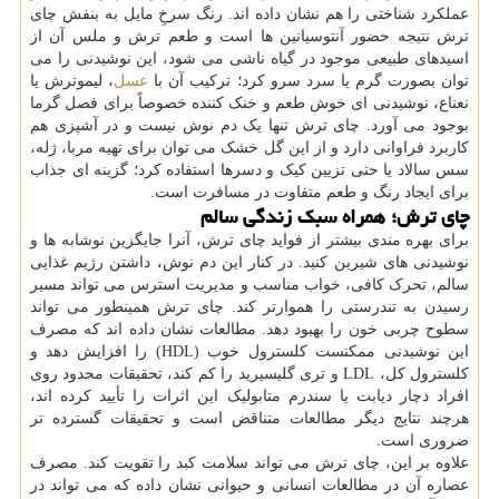
عملکرد شناختی را هم نشان داده اند. رنگ سرخِ مایل به بنفش چای
ترش نتیجه حضور آنتوسیانین ها است و طعم ترش و ملس آن از
اسیدهای طبیعی موجود در گیاه ناشی می شود، این نوشیدنی را می
توان بصورت گرم یا سرد سرو کرد؛ ترکیب آن با
عسل
، لیموترش یا
نعناع، نوشیدنی ای خوش طعم و خنک کننده خصوصاً برای فصل گرما
بوجود می آورد. چای ترش تنها یک دم نوش نیست و در آشپزی هم
کاربرد فراوانی دارد و از این گل خشک می توان برای تهیه مربا، ژله،
سس سالاد یا حتی تزیین کیک و دسرها استفاده کرد؛ گزینه ای جذاب
برای ایجاد رنگ و طعم متفاوت در مسافرت است.
چای ترش؛ همراه سبک زندگی سالم
برای بهره مندی بیشتر از فواید چای ترش، آنرا جایگزین نوشابه ها و
نوشیدنی های شیرین کنید. در کنار این دم نوش، داشتن رژیم غذایی
سالم، تحرک کافی، خواب مناسب و مدیریت استرس می تواند مسیر
رسیدن به تندرستی را هموارتر کند. چای ترش همینطور می تواند
سطوح چربی خون را بهبود دهد. مطالعات نشان داده اند که مصرف
این نوشیدنی ممکنست کلسترول خوب (HDL) را افزایش دهد و
کلسترول کل، LDL و تری گلیسیرید را کم کند، تحقیقات محدود روی
افراد دچار دیابت یا سندرم متابولیک این اثرات را تأیید کرده اند،
هرچند نتایج دیگر مطالعات متناقض است و تحقیقات گسترده تر
ضروری است.
علاوه بر این، چای ترش می تواند سلامت کبد را تقویت کند. مصرف
عصاره آن در مطالعات انسانی و حیوانی نشان داده که می تواند در