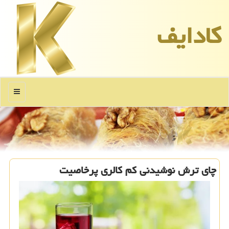
كادایف
منو
چای ترش نوشیدنی کم کالری پرخاصیت