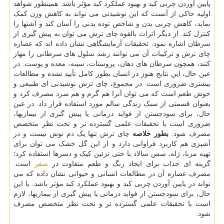
پایین آوردن چربی کبد و بهبود عملکرد کبد مؤثر باشد. همینطور شواهد
اولیه حاکی از آنست که این نوشیدنی می تواند به کاهش وزن کمک
نماید، کاهش چربی بدن و شاخص توده بدنی را آسان کند و اشتها را
کنترل کند. از دیگر اثرات بالقوه چای ترش می توان به پیش گیری از
سرطان اشاره نمود. تحقیقات آزمایشگاهی نشان داده اند که عصاره
چای ترش و ترکیبات آن می توانند رشد سلول های سرطانی را مهار
کنند، همچون سرطان های دهان، پروستات، سینه، معده و پوست. در
عین حال، این نتایج هنوز در انسان بطور کامل تأیید نشده و مطالعات
بیشتری ضروری است. در مجموع، چای ترش نوشیدنی ای طبیعی و
خوش طعم است که می توان آنرا هم گرم و هم سرد مصرف کرد و
بعنوان قسمتی از سبک زندگی سالم مورد استفاده قرار داد. در عین
حال، برای سودجستن از فواید درمانی یا پیش گیری از بیماریها،
ضروری است با تحقیقات علمی گسترده تر و تحت نظر متخصص
مصرف شود.
بطور خلاصه
چای ترش تنها یک دم نوش نیست و در
آشپزی هم کاربرد فراوانی دارد و از این گل خشک می توان برای
تهیه مربا، ژله، سس سالاد یا حتی تزئین کیک و دسرها استفاده کرد؛
گزینه ای جذاب برای ایجاد رنگ و طعم متفاوت در
سفر
است.
مصرف عصاره آن در مطالعات انسانی و حیوانی نشان داده که می
تواند در پایین آوردن چربی کبد و بهبود عملکرد کبد مؤثر باشد. با این
حال، برای سودجستن از فواید درمانی یا پیش گیری از بیماریها، لازم
است با تحقیقات علمی گسترده تر و تحت نظر متخصص مصرف
شود.