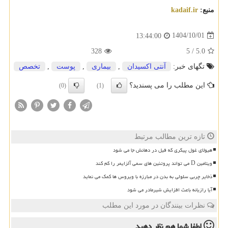
منبع:
kadaif.ir
1404/10/01
13:44:00
328
5
/
5.0
تگهای خبر:
آنتی اكسیدان
,
بیماری
,
پوست
,
تخصص
این مطلب را می پسندید؟
(0)
(1)
تازه ترین مطالب مرتبط
هیولای غول پیکری که فیل در دهانش جا می شود
ویتامین D می تواند پروتئین های سمی آلزایمر را کم کند
ذخایر چربی سلولی به بدن در مبارزه با ویروس ها کمک می نماید
آیا رازیانه باعث افزایش شیرمادر می شود
نظرات بینندگان در مورد این مطلب
لطفا شما هم
نظر دهید