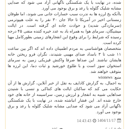
شده، در نهایت با یک شکستگی ناگهانی آزاد می شود که صدایی
مشابه شلیک گلوله یا رعد و برق بوجود می آورد.
باآنکه یخ لرزه ها به ندرت سبب خسارات جانی می شوند، اما طوفان
زمستانی اخیر در آمریکا تا حالا جان ۳۰ نفر را به علت هیپوترمی
(سرمازدگی شدید) و حوادث جاده ای گرفته است. در ایالت
میشیگان، سرمای هوا به همراه باد به عدد خیره کننده منفی ۴۵ درجه
رسیده که شرایط را برای وقوع این انفجارهای زمینی بطورکامل مهیا
کرده است.
متخصصان هواشناسی به مردم اطمینان داده اند که اگر بین ساعت
۱۱ شب تا ۳ بامداد صدای مهیبی شنیدند، نگران فرو ریختن خانه
هایشان نباشند. این صداها صرفا واکنش فیزیکی زمین به سرمای
استخوان سوز است و با طلوع خورشید و ثبات دما، این لرزه ها
متوقف خواهند شد.
منبع: wionews
به اجمال، به گزارش کادایف به نقل از خبر آنلاین، گزارش ها از آن
حکایت می کند که ساکنان ایالت های کنتاکی و تنسی با شنیدن
صداهایی شبیه به انفجار و لرزش زمین، سراسیمه از خانه های خود
خارج شده اند. این فشارِ انباشته شده، در نهایت با یک شکستگی
ناگهانی آزاد می شود که صدایی مشابه شلیک گلوله یا رعد و برق
بوجود می آورد.
1404/11/17
14:43:43