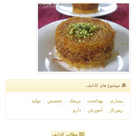
موضوع های كادایف
بیماری
بهداشت
پزشك
تخصص
تولید
رپورتاژ
آموزش
دارو
مطالب کادایف