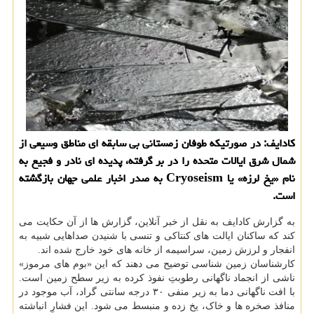
کادایف: در صورتیکه طوفان زمستانی بی سابقه ای مناطق وسیعی از
شمال شرق ایالات متحده را در بر گرفته، پدیده ای نادر و فجیع به
نام «یخ لرزه» یا Cryoseism به صدر اخبار علمی جهان بازگشته
است.
به گزارش کادایف به نقل از خبر آنلاین، گزارش ها از آن حکایت می
کند که ساکنان ایالت های کنتاکی و تنسی با شنیدن صداهایی شبیه به
انفجار و لرزش زمین، سراسیمه از خانه های خود خارج شده اند.
کارشناسان زمین شناسی توضیح می دهند که این «بوم های مرموز»
ناشی از انجماد ناگهانی رطوبتِ نفوذ کرده به زیر سطح زمین است.
با افت ناگهانی دما به زیر منفی ۳۰ درجه سانتی گراد، آب موجود در
منافذ صخره ها و خاک، یخ زده و منبسط می شود. این فشارِ انباشته