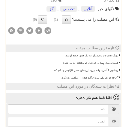
195
5
/
5.0
تگهای خبر:
آنلاین
,
تخصص
,
گز
این مطلب را می پسندید؟
(0)
(1)
تازه ترین مطالب مرتبط
نهنگ های قاتل باردیگر به یک قایق حمله کردند
هیولای غول پیکری که فیل در دهانش جا می شود
ویتامین D می تواند پروتئین های سمی آلزایمر را کم کند
آن چه از تاریکی بیرون آمد همه را شگفت زده کرد
نظرات بینندگان در مورد این مطلب
لطفا شما هم
نظر دهید