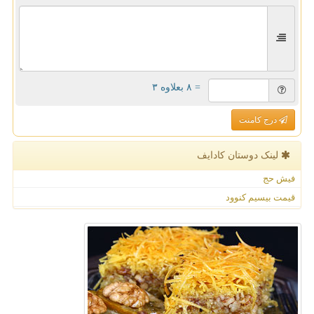
= ۸ بعلاوه ۳
درج کامنت
لینک دوستان كادایف
فیش حج
قیمت بیسیم کنوود