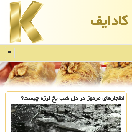
كادایف
منو
انفجارهای مرموز در دل شب یخ لرزه چیست؟