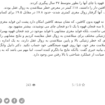
ا را بطور متوسط ۳۷ سال پیگیری کردند.
طر مبتلاشدن به زوال عقل بودند.
همچنین، همانطور که در آزمایش های شناختی مشاهده شد، آنها گرفتار زوال مغزی کمت
ا نه قهوه بدون کافئین، که نشان میدهد کافئین امکان دارد پشت این فواید مغزی
 تا سه فنجان قهوه یا یک تا دو فنجان چای می نوشیدند، بیشتر مشهود بود.
فی نداشت، بلکه فواید مغزی مشابهی با فواید موجود در چند فنجان قهوه بهمرا
 ژنتیکی مختلف برای مبتلاشدن به زوال عقل مقایسه کردیم و نتایج مشابهی را
دی که خطر ژنتیکی بالا و پایین مبتلاشدن به زوال عقل دارند، به یک اندازه 
لامت مغز خود، تنها روی قهوه صبحگاهی خود حساب نکنید. دکتر دانیل وان
انیه خبری گفت: باآنکه نتایج ما دلگرم کننده است، اما مهم می باشد که به یا
صیانت از عملکرد شناختی با بالا رفتن سن وجود دارد.
243
5
/
5.0