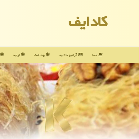
كادایف
خانه
آرشیو كادایف
بهداشت
تولید
آ