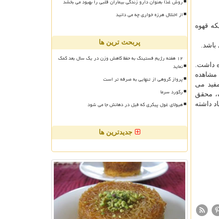
روش غذا بعنوان دارو زندگی بیماران قلبی را بهبود می بخشد
از اختلال هرزه خواری چه می دانید
ری شدند- حدود ۷.۸٪ در مقابل ۹.۵٪ برای کسانیکه قهوه
پربحث ترین ها
 باشد.
۱۲ هفته رژیم فستینگ به حفظ کاهش وزن در یک سال بعد کمک
ه داشت.
نماید
 مشاهده
پرواز گروهی از تنهایی به صرفه تر است
مفید می
رکورد سرما
گ، محقق
هیولای غول پیکری که فیل در دهانش جا می شود
د داشته
جدیدترین ها