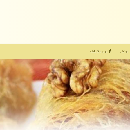
موزش
درباره كادایف