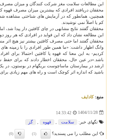
این مطالعات سلامت مغز شرکت کنندگان و میزان مصرف قهوه یا چای آنه
محققان دریافتند افرادی که بیشترین میزان مصرف قهوه کافئین دار را داشتند، ۱۸٪ کمتر در معرض خ
کم یا اصلاً نمی نوشیدند.
محققان گفتند نتایج مشابهی در چای کافئین دار پیدا شد، ام
این مطالعه نشان داد که این فواید در افرادی که هر روز دو
محققان گفتند اما حتی مصرف کافئین بیشتر نیز هیچ اثر من
وانگ اظهار داشت: «ما همین طور افرادی را با زمینه های
کردیم- به این معنا که قهوه یا کافئین احتمالا برای افرا
باشد.»در عین حال، محققان اخطار دادند که برای حفظ س
ارشد در بیمارستان ماساچوست بریگهام در بوستون، در یک بی
باشید که اندازه اثر کوچک است و راه های مهم زیادی برای 
منبع:
كادایف
1404/11/28
14:33:42
تگهای خبر:
سلامت
,
قهوه
,
گز
این مطلب را می پسندید؟
(0)
(1)