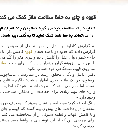
قهوه و چای به حفظ سلامت مغز کمک می کنن
کادایف: یک مطالعه جدید می گوید نوشیدن چند فنجان قهو
روز می تواند به مغز شما کمک نماید تا به کُندی پیر شود.
به گزارش کادایف به نقل از مهر به نقل از مدیسن نت
گزارش دادند که حدود دو تا سه فنجان
قهوه
کافئین دار- یا 
چای- خطر زوال عقل را کاهش داده و پیری مغز را کُند می 
با این حال، پژوهشگران هشدار دادند که برای حفظ
سلا
تنها روی قهوه صبحگاهی خود حساب نکنید.
دکتر «دانیل وانگ»، محقق ارشد در بیمارستان ماساچوست
بوستون، در یک بیانیه خبری اظهار داشت: «اگرچه نتایج ما
است، اما مهم می باشد که به یاد داشته باشید که اندازه 
و راه های مهم زیادی برای حفاظت از عملکرد شناختی ب
وجود دارد.»
وانگ اضافه کرد: «مطالعه ما نشان میدهد که مصرف قهوه یا
محققان در یادداشت های پیش زمینه گفتند که قهوه و چای ح
و با کاهش التهاب و لطمه سلولی از آن محافظت می کنند.
بررسی کردند.