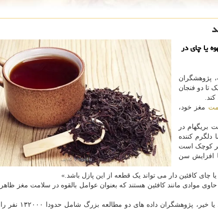
د
ه یا چای در
، پژوهشگران
یک تا دو فنجان
کند.
مت
مغز خود،
 بریگهام در
 دلگرم کننده
اثر کوچک است
ا افزایش سن
 چای کافئین دار می تواند یک قطعه از این پازل باشد.»
اوی موادی مانند کافئین هستند که بعنوان عوامل بالقوه در سلامت مغز ظاهر 
برای بررسی این که آیا این نوشیدنی ها واقعا مفید هستند یا خی