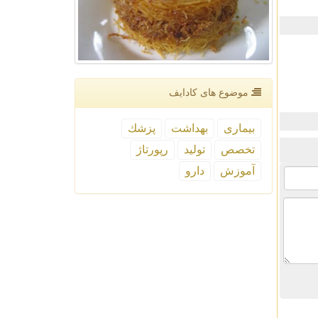
موضوع های كادایف
بیماری
بهداشت
پزشك
تخصص
تولید
رپورتاژ
آموزش
دارو