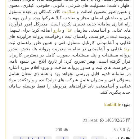
اظهار داشت: مسئولیت های شرعی، قانونی، حقوقی، کیفری، معنوی
و همین طور تضمین اصالت و
سلامت
کالا، کماکان بر عهده مسئول
فنی و صاحبان امضای مجاز و صاحب کالا شرکتها بوده و این مهم با
راه اندازی سامانه جدید، تغییری نکرده است. مدیرکل امور فرآورده
های غذایی و آشامیدنی سازمان
غذا
و
دارو
اضافه کرد: برای تسهیل
پروسه ثبت درخواست، راهنمای ثبت درخواست پروانه فرآورده های
غذایی و آشامیدنی کارتابل مسئول فنی و همین طور راهنمای ثبت
برند
غذایی و آشامیدنی در سامانه مدیریت پروانه ها، بخش صدور
پروانه مستندات و پنل مستندات، بصورت کامل در دسترس کاربران
قرار گرفته است. بهفر تصریح کرد: از تاریخ ابلاغ این شیوه نامه،
درخواست های ثبت و صدور پروانه ساخت و ورود اقلام مورد اشاره
در سامانه قدیم قابل بررسی نخواهد بود و همه ذی نفعان شامل
مسؤلان فنی و مدیران عامل شرکت های تولیدکننده و واردکننده مواد
غذایی و آشامیدنی، باید فرآیندهای مربوطه را فقط بوسیله سامانه
جدید پیگیری کنند.
منبع:
kadaif.ir
1405/02/25
23:59:50
208
5
/
5.0