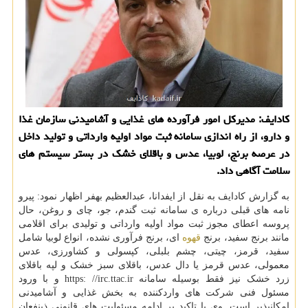
کادایف: مدیرکل امور فرآورده های غذایی و آشامیدنی سازمان غذا
و دارو، از راه اندازی سامانه ثبت مواد اولیه وارداتی و تولید داخل
در عرصه برنج، لوبیا، عدس و باقلای خشک در بستر سیستم های
سلامت آگاهی داد.
به گزارش کادایف به نقل از ایفدانا، عبدالعظیم بهفر اظهار نمود: پیرو
نامه های قبلی درباره ی سامانه ثبت گندم، جو، چای و روغن، حال
پروسه اعطای مجوز ثبت مواد اولیه وارداتی و تولیدی برای اقلامی
مانند برنج سفید، برنج
قهوه
ای، برنج فرآوری نشده، انواع لوبیا شامل
سفید، قرمز، چیتی، چشم بلبلی، کپسولی و کشاورزی، عدس
معمولی، عدس قرمز یا دال عدس، باقلای سبز خشک و لپه باقلای
زرد خشک نیز فقط بوسیله سامانه https: //irc.ttac.ir و با ورود
مسئول فنی شرکت های واردکننده به بخش غذایی و آشامیدنی
امکانپذیر است. وی با تاکید بر ادامه مسئولیت های قانونی ذینفعان