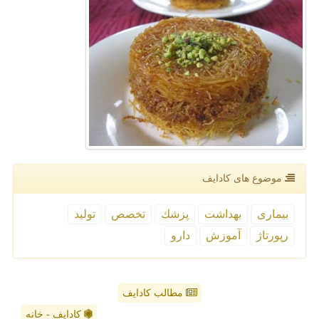
موضوع های كادایف
بیماری
بهداشت
پزشك
تخصص
تولید
رپورتاژ
آموزش
دارو
مطالب کادایف
کادایف - خانه