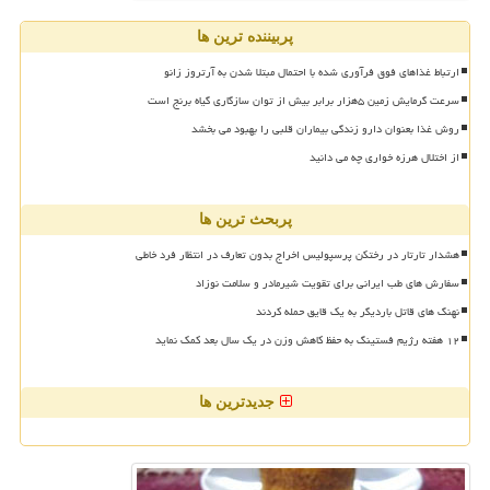
پربیننده ترین ها
ارتباط غذاهای فوق فرآوری شده با احتمال مبتلا شدن به آرتروز زانو
سرعت گرمایش زمین ۵هزار برابر بیش از توان سازگاری گیاه برنج است
روش غذا بعنوان دارو زندگی بیماران قلبی را بهبود می بخشد
از اختلال هرزه خواری چه می دانید
پربحث ترین ها
هشدار تارتار در رختکن پرسپولیس اخراج بدون تعارف در انتظار فرد خاطی
سفارش های طب ایرانی برای تقویت شیرمادر و سلامت نوزاد
نهنگ های قاتل باردیگر به یک قایق حمله کردند
۱۲ هفته رژیم فستینگ به حفظ کاهش وزن در یک سال بعد کمک نماید
جدیدترین ها