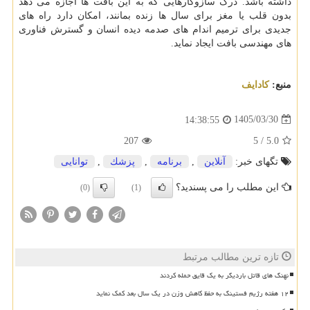
داشته باشد. درک سازوکارهایی که به این بافت ها اجازه می دهد
بدون قلب یا مغز برای سال ها زنده بمانند، امکان دارد راه های
جدیدی برای ترمیم اندام های صدمه دیده انسان و گسترش فناوری
های مهندسی بافت ایجاد نماید.
منبع:
كادایف
1405/03/30
14:38:55
207
5
/
5.0
تگهای خبر:
آنلاین
,
برنامه
,
پزشك
,
توانایی
این مطلب را می پسندید؟
(0)
(1)
تازه ترین مطالب مرتبط
نهنگ های قاتل باردیگر به یک قایق حمله کردند
۱۲ هفته رژیم فستینگ به حفظ کاهش وزن در یک سال بعد کمک نماید