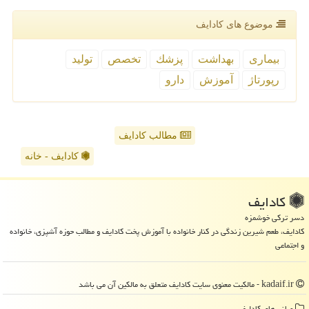
موضوع های كادایف
بیماری
بهداشت
پزشك
تخصص
تولید
رپورتاژ
آموزش
دارو
مطالب کادایف
کادایف - خانه
كادایف
دسر ترکی خوشمزه
کادایف، طعم شیرین زندگی در کنار خانواده با آموزش پخت کادایف و مطالب حوزه آشپزی، خانواده
و اجتماعی
kadaif.ir - مالکیت معنوی سایت كادایف متعلق به مالکین آن می باشد
میانبرهای كادایف