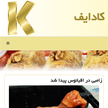
كادایف
منو
زامبی در اقیانوس پیدا شد