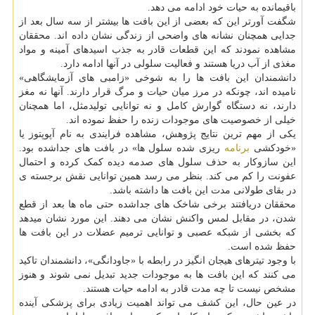
باقیمانده به حیات خود ادامه می دهد.
شگفت آورتر این که بعضی از این بافت ها بیشتر از سه سال بعد از
جدایی همچنان نشانه های واضحی از زندگی نشان داده اند. محققان
مشاهده نمودند که این قطعات قادر به جذب اسیدهای آمینه و مواد
مغذی از آب دریا هستند و فعالیت سلولی در آنها ادامه دارد.
دانشمندان این بافت ها را به شوخی «زامبی های آزمایشگاهی»
نامیده اند، چونکه در مرز میان حیات و مرگ قرار دارند. آنها نه مغز
دارند، نه دستگاه گوارش کامل و نه توانایی تولیدمثل، اما همچنان
خیلی از خصوصیت های موجودات زنده را حفظ نموده اند.
یکی از مهم ترین نتایج پژوهش، مشاهده فرایندی به نام آپوپتوز یا
«خودکشی
برنامه
ریزی شده سلول ها» در بافت های جداشده بود.
این سازوکار به حذف سلول های صدمه دیده کمک کرده و احتمال
عفونت را کم می کند. بنظر می رسد همین توانایی نقش برجسته ی
در بقای طولانی مدت این بافت ها داشته باشد.
محققان دریافتند برخی شاخک های جداشده حتی ماه ها بعد از قطع
شدن، در مقابل لمس واکنش نشان می دهند. این مورد نشان میدهد
که بخشی از شبکه عصبی و توانایی ترمیم عضلات در این بافت ها
حفظ شده است.
با وجود تیترهای هیجان انگیز در رابطه با «جاودانگی»، دانشمندان تاکید
می کنند که این بافت ها به موجودات جدید تبدیل نمی شوند و هنوز
مشخص نیست تا چه مدت قادر به ادامه حیات هستند.
در عین حال، این کشف می تواند اهمیت زیادی برای پزشکی آینده