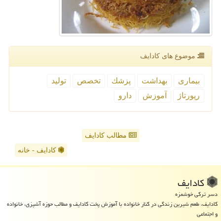
موضوع های كادایف
بیماری
بهداشت
پزشك
تخصص
تولید
رپورتاژ
آموزش
دارو
مطالب کادایف
کادایف - خانه
كادایف
دسر ترکی خوشمزه
کادایف، طعم شیرین زندگی در کنار خانواده با آموزش پخت کادایف و مطالب حوزه آشپزی، خانواده
و اجتماعی