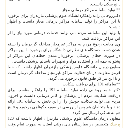
دانپزشكی دانست.
** تولید سامانه مراكز درمانی مجاز
دكترروحانی زاده راهكاردانشگاه علوم پزشكی مازندران برای برخورد
با این مراكز را تولید سامانه مراكز درمانی مجاز دانست و اظهار
داشت:
با تولید این سامانه، مردم می توانند خدمات درمانی مورد نیاز را از
این مراكز دریافت كنند.
وی معایب رجوع مردم به مراكز غیرمجاز مداخله گر درمان را بسته
شدن دست دستگاه های نظارتی دانشگاه برای برخورد با این مراكز
در صورت خطای پزشكی، برخوردار نشدن خطاهای این مراكز از
پشتوانه بیمه ای و استفاده مواد و تجهیزات ناسالم پزشكی دانست.
معاون درمان دانشگاه علوم پزشكی مازندران اظهار داشت كه خط
قرمز معاونت درمان فعالیت مراكز غیرمجاز مداخله گر درمان است
و با این مراكز طبق قانون برخورد می گردد.
**سامانه 191 برای دریافت شكایت
دكتر حامد روحانی زاده تولید سامانه 191 را راهكار مناسب برای
دریافت شكایت مردم از پزشكان و كادر درمانی دانست و افزود:
مردم می توانند شكایت خویش را از این بخش به سامانه 191 ارائه
دهند و با متخلفان هم پس ازبررسی در صورت كوتاهی برخورد و نتایج
هم به شاكی ارسال می گردد.
معاون درمان دانشگاه علوم پزشكی مازندران اظهار داشت كه 120
پزشك
متخصص در بیمارستان های دولتی استان به صورت تمام وقت