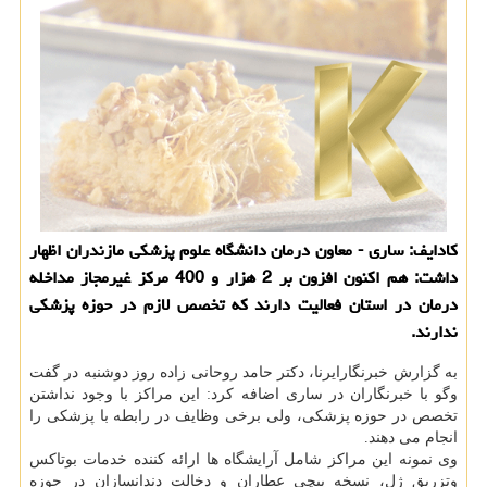
كادایف: ساری - معاون درمان دانشگاه علوم پزشكی مازندران اظهار
داشت: هم اكنون افزون بر 2 هزار و 400 مركز غیرمجاز مداخله
درمان در استان فعالیت دارند كه تخصص لازم در حوزه پزشكی
ندارند.
به گزارش خبرنگارایرنا، دكتر حامد روحانی زاده روز دوشنبه در گفت
وگو با خبرنگاران در ساری اضافه كرد: این مراكز با وجود نداشتن
تخصص در حوزه پزشكی، ولی برخی وظایف در رابطه با پزشكی را
انجام می دهند.
وی نمونه این مراكز شامل آرایشگاه ها ارائه كننده خدمات بوتاكس
وتزریق ژل، نسخه پیچی عطاران و دخالت دندانسازان در حوزه