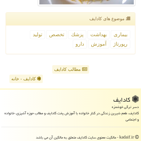
موضوع های كادایف
بیماری
بهداشت
پزشك
تخصص
تولید
رپورتاژ
آموزش
دارو
مطالب کادایف
کادایف - خانه
كادایف
دسر ترکی خوشمزه
کادایف، طعم شیرین زندگی در کنار خانواده با آموزش پخت کادایف و مطالب حوزه آشپزی، خانواده
و اجتماعی
kadaif.ir - مالکیت معنوی سایت كادایف متعلق به مالکین آن می باشد