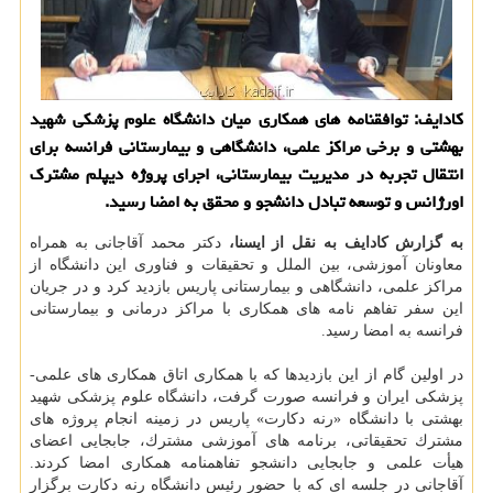
كادایف: توافقنامه های همكاری میان دانشگاه علوم پزشكی شهید
بهشتی و برخی مراكز علمی، دانشگاهی و بیمارستانی فرانسه برای
انتقال تجربه در مدیریت بیمارستانی، اجرای پروژه دیپلم مشترك
اورژانس و توسعه تبادل دانشجو و محقق به امضا رسید.
به گزارش كادایف به نقل از ایسنا،
دكتر محمد آقاجانی به همراه
معاونان آموزشی، بین الملل و تحقیقات و فناوری این دانشگاه از
مراكز علمی، دانشگاهی و بیمارستانی پاریس بازدید كرد و در جریان
این سفر تفاهم نامه های همكاری با مراكز درمانی و بیمارستانی
فرانسه به امضا رسید.
در اولین گام از این بازدیدها كه با همكاری اتاق همكاری های علمی-
پزشكی ایران و فرانسه صورت گرفت، دانشگاه علوم پزشكی شهید
بهشتی با دانشگاه «رنه دكارت» پاریس در زمینه انجام پروژه های
مشترك تحقیقاتی، برنامه های آموزشی مشترك، جابجایی اعضای
هیأت علمی و جابجایی دانشجو تفاهمنامه همكاری امضا كردند.
آقاجانی در جلسه ای كه با حضور رئیس دانشگاه رنه دكارت برگزار