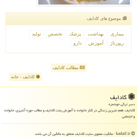
موضوع های كادایف
بیماری
بهداشت
پزشك
تخصص
تولید
رپورتاژ
آموزش
دارو
مطالب کادایف
کادایف - خانه
كادایف
دسر ترکی خوشمزه
کادایف، طعم شیرین زندگی در کنار خانواده با آموزش پخت کادایف و مطالب حوزه آشپزی، خانواده
و اجتماعی
kadaif.ir - مالکیت معنوی سایت كادایف متعلق به مالکین آن می باشد