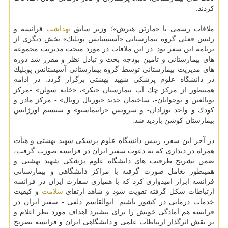
كردند.
ملاقات رسمی با «مارتن هیرش»؛ وزیر سابق
بهداشت
فرانسه و
رئیس فعلی گروه بیمارستانی «آسیستانس پوبلیك» بخش دیگری از
برنامه این سفر بود. در این ملاقات در مورد مبحث مدیریت مجموعه
های بیمارستانی و تامین بودجه بحث و تبادل نظر و مقرر شد دوره
های مدیریت بیمارستانی توسط گروه بیمارستانی آسیستانس پوبلیك
در دانشگاه علوم پزشكی شهید بهشتی برگزار گردد. در ادامه
همینطور از مركز چك آپ بیمارستان «نكر»، «خانه سولن» -مركز
نوبالغین و نوجوانان-، ساختمان جدید «پورتال رویال» - مركز مادر و
كودك و واحد نوزادان- و سرویس «رانیماسیو» و سیستم اورژانس
بیمارستان كوشن بازدید شد.
در آخر این سفر، رییس دانشگاه علوم پزشكی شهید بهشتی و هیأت
همراه در دیداری كه به دعوت سفیر ایران در فرانسه صورت گرفت،
ضمن تشریح ظرفیت های دانشگاه علوم پزشكی شهید بهشتی و
همینطور تعامل صورت گرفته با مراكز دانشگاهی و بیمارستانی
فرانسه ابراز امیدواری كرد كه با همیاری سفارت ایران در فرانسه
ارتباطات شكل گرفته تقویت شود و شاهد ارتقای
سلامت
و كیفیت
خدمات درمانی در كشور باشیم. ابوالقاسم دلفی - سفیر ایران در
فرانسه هم آمادگی خویش را برای پیشبرد اهداف مورد نظر اعلام و
بر نقش اثرگذار ارتباطات علمی و دانشگاهی ایران و فرانسه تصریح