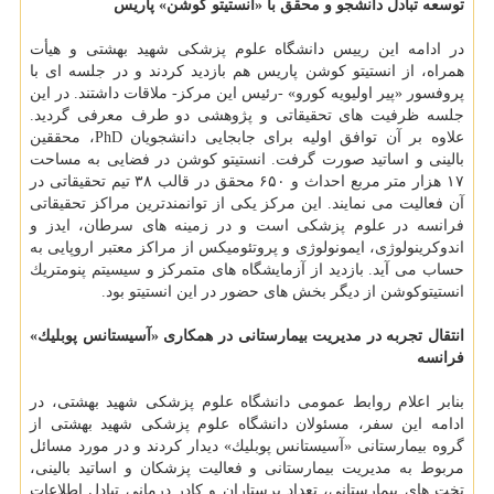
توسعه تبادل دانشجو و محقق با «انستیتو كوشن» پاریس
در ادامه این رییس دانشگاه علوم پزشكی شهید بهشتی و هیأت
همراه، از انستیتو كوشن پاریس هم بازدید كردند و در جلسه ای با
پروفسور «پیر اولیویه كورو» -رئیس این مركز- ملاقات داشتند. در این
جلسه ظرفیت های تحقیقاتی و پژوهشی دو طرف معرفی گردید.
علاوه بر آن توافق اولیه برای جابجایی دانشجویان PhD، محققین
بالینی و اساتید صورت گرفت. انستیتو كوشن در فضایی به مساحت
۱۷ هزار متر مربع احداث و ۶۵۰ محقق در قالب ۳۸ تیم تحقیقاتی در
آن فعالیت می نمایند. این مركز یكی از توانمندترین مراكز تحقیقاتی
فرانسه در علوم پزشكی است و در زمینه های سرطان، ایدز و
اندوكرینولوژی، ایمونولوژی و پروتئومیكس از مراكز معتبر اروپایی به
حساب می آید. بازدید از آزمایشگاه های متمركز و سیسیتم پنومتریك
انستیتوكوشن از دیگر بخش های حضور در این انستیتو بود.
انتقال تجربه در مدیریت بیمارستانی در همكاری «آسیستانس پوبلیك»
فرانسه
بنابر اعلام روابط عمومی دانشگاه علوم پزشكی شهید بهشتی، در
ادامه این سفر، مسئولان دانشگاه علوم پزشكی شهید بهشتی از
گروه بیمارستانی «آسیستانس پوبلیك» دیدار كردند و در مورد مسائل
مربوط به مدیریت بیمارستانی و فعالیت پزشكان و اساتید بالینی،
تخت های بیمارستانی، تعداد پرستاران و كادر درمانی تبادل اطلاعات