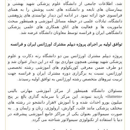
شد، اطلاعات جامعی از دانشگاه علوم پزشكی شهید بهشتی و
بیمارستان های تابعه و دانشكده های تحت پوشش را به همتای
فرانسوی خود ارائه نمود. در ادامه این دیدار توانمندی های پژوهشی
دانشگاه، تبادلات علمی در حیطه مسائل آموزشی و همینطور مبحث
ماموریت ها و فعالیت های اتاق همكاری های علمی پزشكی
دانشگاهی ایران و فرانسه توسط معاونان دانشگاه عرضه شد.
توافق اولیه بر اجرای پروژه دیپلم مشترك اورژانس ایران و فرانسه
پروژه دیپلم مشترك اورژانس بین دو دانشگاه رنه دكارت و علوم
پزشكی شهید بهشتی همچون مواردی بود كه در این دیدار عنوان شد و
دو طرف ضمن معرفی كوریكولوم های آموزشی رشته تخصصی
اورژانس، نسبت به برگزاری دوره مشترك ایران و فرانسه جهت
تربیت نیروهای متخصص رشته اورژانس به توافق اولیه رسیدند.
مسئولان دانشگاه همینطور از مركز آموزشی مهارتی بالینی
«ilumens» بازدید نمودند. این مركز با سرمایه گذاری بالغ بر پنج
میلیون یورو احداث شده و با آموزش ۷هزار دانشجو در رشته های
مختلف پزشكی مانند قلب، گوارش، ارولوژی، زنان و زایمان و... به
صورت سیمولاتور بعنوان یكی از مراكز جامع آموزشی پیشرفته در
دنیا با استفاده از تكنولوژی سیمولاتور شناخته می گردد.