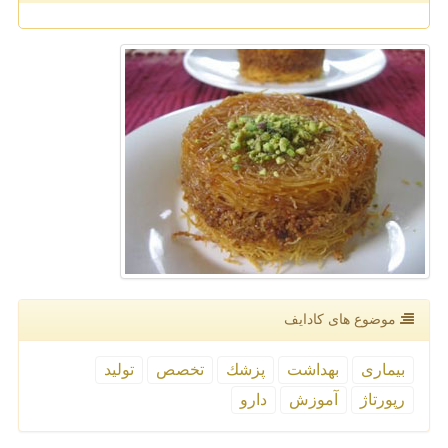
موضوع های كادایف
بیماری
بهداشت
پزشك
تخصص
تولید
رپورتاژ
آموزش
دارو