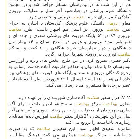
هم در این شب ها در بیمارستان مستقر خواهند شد و در مجموع
دانشگاه علوم پزشكی در چهارشنبه آخر سال و تعطیلات نوروزی
آمادگی كامل برای عرضه
خدمات
درمانی و تخصصی دارد.
معاون
درمان
دانشگاه علوم پزشكی كردستان با اشاره به اجرای
طرح
سلامت
نوروزی در استان هم اظهار داشت: طرح
سلامت
نوروزی ۹۷ در ۵۳ پایگاه فوریت های پزشكی شهری و جاده ای و
همینطور امداد موتوری و هوایی در سطح استان و ۱۴ بیمارستان
دانشگاهی و چهار بیمارستان غیر دانشگاهی و ۱۱ كمپ و ایستگاه
سلامت
نوروزی در ورودی شهرها اجرا می گردد.
دكتر قصری تصریح كرد: در این طرح، بخش های ویژه و اورژانس
بیمارستان ها با تمام توان و حداكثر ظرفیت آماده خدمت رسانی به
رجوع كنندگان نوروزی هستند و پایگاه های فوریت های پزشكی بین
جاده ایی هم از ۲۵ اسفند امسال تا ۱۳ فروردین سال آینده بامداد و
عصر در جاده ها مستقر و امداد رسانی می كنند.
** 27 هزار سفیر
سلامت
آگاه سازی شهروندان را بر عهده دارند
معاون
بهداشت
مركز
بهداشت
سنندج هم اظهار داشت: برای آگاه
سازی شهروندان از خطرات حوادث چهارشنبه سوری و آیین های آخر
سال در این شهرستان، 27 هزار سفیر
سلامت
آموزش دیده، مقابله با
رفتارهای ناشایست را ترویج می كنند.
سامرند سعیدی اظهار نمود: این سفیران
سلامت
كه به صورت
داوطلبانه با مراكز
بهداشت
همكاری می كنند، فرهنگ مقابله با