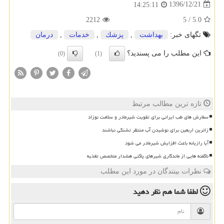
1396/12/21
14:25:11
2212
5
/
5.0
تگهای خبر:
بهداشت
,
پزشك
,
خدمات
,
درمان
این مطلب را می پسندید؟
(0)
(1)
تازه ترین مطالب مرتبط
سفارش های طب ایرانی برای تقویت شیرمادر و سلامت نوزاد
زائرین اربعین برای نوشیدن آب منتظر تشنگی نباشند
آیا رازیانه باعث افزایش شیرمادر می شود
ناگفته هایی از ماندگاری شیرهای پاکتی هشدار متخصص تغذیه
نظرات بینندگان در مورد این مطلب
لطفا شما هم
نظر دهید