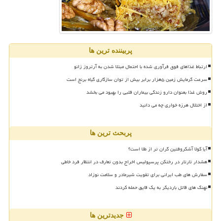
پربیننده ترین ها
ارتباط غذاهای فوق فرآوری شده با احتمال مبتلا شدن به آرتروز زانو
سرعت گرمایش زمین ۵هزار برابر بیش از توان سازگاری گیاه برنج است
روش غذا بعنوان دارو زندگی بیماران قلبی را بهبود می بخشد
از اختلال هرزه خواری چه می دانید
پربحث ترین ها
آیا کولا آشکروفتین گران تر از طلا است؟
هشدار تارتار در رختکن پرسپولیس اخراج بدون تعارف در انتظار فرد خاطی
سفارش های طب ایرانی برای تقویت شیرمادر و سلامت نوزاد
نهنگ های قاتل باردیگر به یک قایق حمله کردند
جدیدترین ها