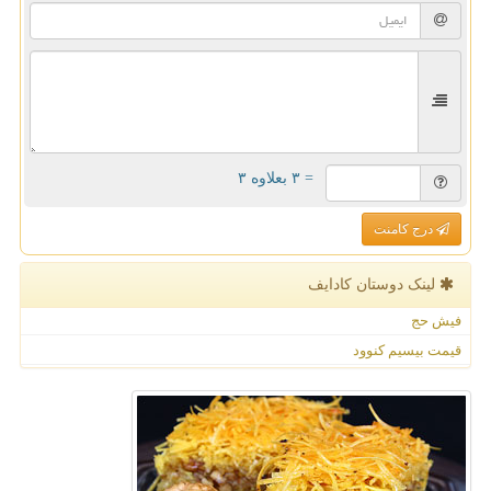
= ۳ بعلاوه ۳
درج کامنت
لینک دوستان كادایف
فیش حج
قیمت بیسیم کنوود