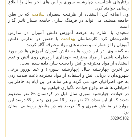
رفتارهای ناشایست چهارشنبه سوری و آیین های آخر سال را اطلاع
رسانی خواهند كرد.
وی اضافه كرد: استفاده از ظرفیت سفیران
سلامت
كه در بطن
جامعه هستند، می تواند در فرهنگ سازی جامعه بسیار تاثیر گذار
است.
سعیدی با اشاره به عرضه آموزش دانش آموزان در مدارس
خاطرنشان كرد: كارشناسان
بهداشت
با حضور در مدارس دانش
آموزان را از خطرات و صدمه های مواد محترقه آگاه كردند.
به گفته وی، در این دوره ها به دانش آموزان آموزش ها در مورد
خطرات ناشی از مواد محترقه، خودداری از پرش روی آتش و عدم
استفاده از مواد محترقه و آتش زا دست ساز، داده شده است.
در آخرین چهارشنبه سال (چهارشنبه سوری) و عید نوروز برخی
شهروندان با برپایی آتش و استفاده از مواد محترقه باعث صدمه زدن
به خود اطرافیان خود می گردد و هر ساله در این ایام به خاطر بی
احتیاطی ها شاهد وقوع حوادث ناگواری خواهیم بود.
در حوادث چهارشنبه سوری سال قبل در كردستان 86 نفر مصدوم
شدند كه از این تعداد، 70 نفر مرد و 16 نفر زن بودند و 85 درصد این
موارد در مناطق شهری و 15 درصد هم در مناطق روستایی استان
بود.
3020/9102