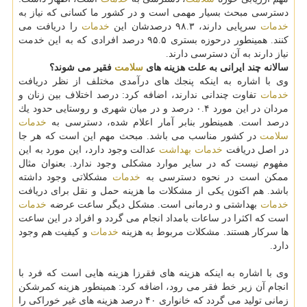
دسترسی مبحث بسیار مهمی است و در كشور ما كسانی كه نیاز به
خدمات
سرپایی دارند، ۹۸.۳ درصدشان این
خدمات
را دریافت می
كنند. همینطور درحوزه بستری ۹۵.۵ درصد افرادی كه به این خدمت
نیاز دارند به آن دسترسی دارند.
سالانه چند ایرانی به علت هزینه های
سلامت
فقیر می شوند؟
وی با اشاره به اینكه پنجك های درآمدی مختلف از نظر دریافت
خدمات
تفاوت چندانی ندارند، اضافه كرد: درصد اختلاف بین زنان و
مردان در این مورد ۰.۴ درصد و در میان شهری و روستایی حدود یك
درصد است. همینطور بنابر آمار اعلام شده، دسترسی به
خدمات
سلامت
در كشور مناسب می باشد. مبحث مهم این است كه هر جا
در اصل دریافت
خدمات
بهداشت
عدالت وجود دارد، این مورد به این
مفهوم نیست كه در سایر موارد مشكلی وجود ندارد. بعنوان مثال
ممكن است در نحوه دسترسی به
خدمات
مشكلاتی وجود داشته
باشد. هم اكنون یكی از مشكلات ما هزینه حمل و نقل برای دریافت
خدمات
بهداشتی و درمانی است. مشكل دیگر ساعت عرضه
خدمات
است كه اكثرا در ساعات بامداد انجام می گردد و افراد در این ساعت
ها سركار هستند. مشكلات مربوط به هزینه
خدمات
و كیفیت هم وجود
دارد.
وی با اشاره به اینكه هزینه های فقرزا هزینه هایی است كه فرد با
انجام آن زیر خط فقر می رود، اضافه كرد: همینطور هزینه كمرشكن
زمانی تولید می گردد كه خانواری ۴۰ درصد هزینه های غیر خوراكی را