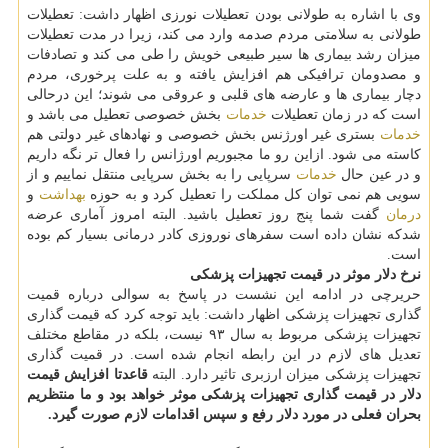
وی با اشاره به طولانی بودن تعطیلات نورزی اظهار داشت: تعطیلات
طولانی به سلامتی مردم صدمه وارد می كند، زیرا در مدت تعطیلات
میزان رشد بیماری ها سیر طبیعی خویش را طی می كند و تصادفات
و مصدومان ترافیكی هم افزایش یافته و به علت پرخوری، مردم
دچار بیماری ها و عارضه های قلبی و عروقی می شوند؛ این درحالی
است كه در زمان تعطیلات
خدمات
بخش خصوصی تعطیل می باشد و
خدمات
بستری غیر اورژنس بخش خصوصی و نهادهای غیر دولتی هم
كاسته می شود. ازاین رو ما مجبوریم اورژانس را فعال تر نگه داریم
و در عین حال
خدمات
سرپایی را به بخش سرپایی منتقل نماییم و از
سویی هم نمی توان كل مملكت را تعطیل كرد و به حوزه
بهداشت
و
درمان
گفت شما پنج روز تعطیل باشید. البته امروز آماری عرضه
شدكه نشان داده است سفرهای نوروزی كادر درمانی بسیار كم بوده
است.
نرخ دلار موثر در قیمت تجهیزات پزشكی
حریرچی در ادامه این نشست در پاسخ به سوالی درباره قمیت
گذاری تجهیزات پزشكی اظهار داشت: باید توجه كرد كه قیمت گذاری
تجهیزات پزشكی مربوط به سال ۹۳ نیست، بلكه در مقاطع مختلف
تعدیل های لازم در این رابطه انجام شده است. در قمیت گذاری
تجهیزات پزشكی میزان ارزبری تاثیر دارد. البته
قاعدتا افزایش قیمت
دلار در قیمت گذاری تجهیزات پزشكی موثر خواهد بود و ما منتظریم
بحران فعلی در مورد دلار رفع و سپس اقدامات لازم صورت گیرد.