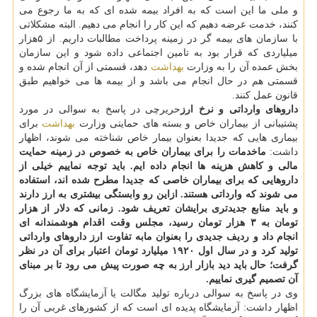
و ملی ما این است كه به افراد بیمه شده ای كه به ما رجوع می
كنند، خدمت عرضه دهیم كه این كار را انجام می دهیم. البته مشكلاتی
با سازمان های بیمه گر در زمینه پرداخت مطالبات داریم. از ۵هزار
میلیاردی كه قرار بود به تامین اجتماعی داده شود و این سازمان
بخش عمده آن را به وزارت
بهداشت
دهد، قسمتی از آن انجام شده و
قسمتی هم در حال انجام می باشد و از بیمه ها می خواهیم طبق
قانون عمل كنند.
داروهای وارداتی و نرخ ارز
حریرچی در پاسخ به سوالی در مورد
پشتیبانی از بیماران خاص و بسته های حمایتی وزارت
بهداشت
برای
بیماری هایی كه جدیدا بعنوان بیمار خاص شناخته می شوند، اظهار
داشت:
ماخدمات را برای بیماران خاص به خصوص در زمینه حمایت
مالی و كاهش هزینه ها انجام داده ایم. باید توجه نماییم خیلی از
داروهایی كه برای بیماران خاصی كه جدیدا مطرح شده اند، استفاده
می شوند كه وارداتی هستند. ازاین رو وابستگی بیشتری به ارز دارند
و باید منابع جدیدتری برایشان تعریف شود. زمانی كه دلار از هزار
تومان به ۳ هزار تومان رسید، مجلس وقت اقدام هوشمندانه ای
انجام داد و ردیف جدیدی را بعنوان مابه تفاوت ارز داروهای وارداتی
تولید كرد و در سال اول ۱۹۲۰ میلیارد تومان اعتبار برای آن در نظر
گرفت؛ حال باید دید بازار ارز به چه صورت پیش می رود تا بر مبنای
آن تصمیم گیری نماییم.
وی در پاسخ به سوالی درباره تولید مگالت یا آزمایشگاه های بزرگ
اظهار داشت: آزمایشگاه پدیده ای است كه از كشورهای غربی آن را