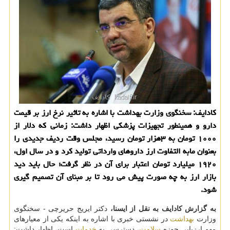
كادایف: سخنگوی وزارت بهداشت با اشاره به تاثیر نرخ ارز بر قیمت
دارو و همینطور تجهیزات پزشكی اظهار داشت: زمانی كه دلار از
۱۰۰۰ تومان به ۳هزار تومان رسید، مجلس وقت ردیف جدیدی را
بعنوان مابه التفاوت ارز داروهای وارداتی تولید كرد و در سال اول،
۱۹۲۰ میلیارد تومان اعتبار برای آن در نظر گرفت؛ حال باید دید
بازار ارز به چه صورت پیش می رود تا بر مبنای آن تصمیم گیری
شود.
به گزارش كادایف به نقل از ایسنا،
دكتر ایریج حریرچی - سخنگوی
وزارت
بهداشت
در نشستی خبری با اشاره به اینكه یكی از معیارهای
مهم ارزیابی حوزه
سلامت
، دسترسی به
خدمات
است، اظهار داشت: