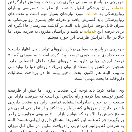
حریرچی در پاسخ به سوالی دیگری درباره تحت پوشش قرارگرفتن
خدمات
روان پزشكی اظهار داشت: از نظر ما دسترسی بیماران
روانپزشكی به
خدمات
مورد نیازشان بسیار مهم است و تخت های
روانپزشكی باید گسترش یافته و تعرفه های بستری روانپزشكی به
میزان قابل توجه افزایش یابد. البته در گذشته بیمارستان ها انگیزه ای
برای عرضه این
خدمات
نداشتند و برایشان مقرون به صرفه نبود، اما
حالا در حال افزایش ظرفیت این حوزه هستیم.
حریرچی در پاسخ به سوالی درباره داروهای تولید داخل اظهار داشت:
صنعت داروی ما به خوبی توسعه پیدا كرده است؛ به صورتی كه ۷۰
درصد ارزش ریالی دارو به داروهای تولید داخل اختصاص دارد.
همچینن در كشور با استفاد از توان ژنریك داروهای دنیا را تولید می
نماییم، البته هم اكنون بحث تاخیر بیمه ها در پرداخت مطالبات
داروخانه ها بحث مهمی است.
وی اضافه كرد: باید توجه كرد صنعت دارویی ما بیش از ظرفیت
كشور توسعه پیدا كرده و راه نجاتش این است كه ظرفیت مازاد این
صنعت را در حوزه صادرات استفاده نماییم. ازاین رو صنعت دارویی
باید در خارج از مرزهای كشور بازار پیدا كند و از نظر جی ام پی هم
سطح خویش را بالا ببرد كه بتوانیم بازار ۴۰۰ میلیونی مجاورمان را در
بر بگیرم؛ چراكه همه این كشورها مشتاق داروی ایرانی هستند؛ البته
به شرطی كه بتوانیم جی ام پی را دریافت نماییم. در سال قبل میزان
صادرات دارویی ما ۱۰۸ میلیون دلار بوده است در حالیكه میزان