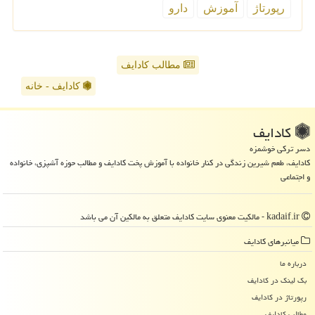
رپورتاژ
آموزش
دارو
مطالب کادایف
کادایف - خانه
كادایف
دسر ترکی خوشمزه
کادایف، طعم شیرین زندگی در کنار خانواده با آموزش پخت کادایف و مطالب حوزه آشپزی، خانواده
و اجتماعی
kadaif.ir - مالکیت معنوی سایت كادایف متعلق به مالکین آن می باشد
میانبرهای كادایف
درباره ما
بک لینک در كادایف
رپورتاژ در كادایف
مطالب كادایف