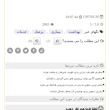
1397/01/20
19:07:44
2043
5
/
5.0
تگهای خبر:
بهداشت
,
بیماری
,
پزشك
,
خدمات
این مطلب را می پسندید؟
(0)
(1)
تازه ترین مطالب مرتبط
سفارش های طب ایرانی برای تقویت شیرمادر و سلامت نوزاد
ویتامین D می تواند پروتئین های سمی آلزایمر را کم کند
ذخایر چربی سلولی به بدن در مبارزه با ویروس ها کمک می نماید
زائرین اربعین برای نوشیدن آب منتظر تشنگی نباشند
نظرات بینندگان در مورد این مطلب
لطفا شما هم
نظر دهید