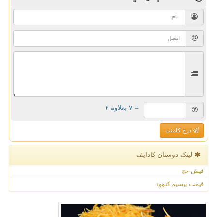
= ۷ بعلاوه ۲
درج کامنت
لینک دوستان كادایف
فیش حج
قیمت بیسیم کنوود