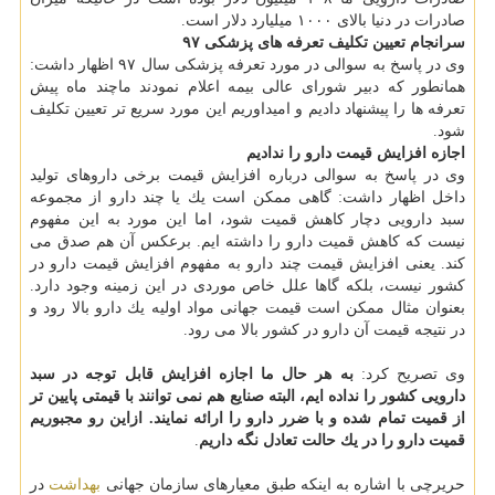
صادرات در دنیا بالای ۱۰۰۰ میلیارد دلار است.
سرانجام تعیین تكلیف تعرفه های پزشكی ۹۷
وی در پاسخ به سوالی در مورد تعرفه پزشكی سال ۹۷ اظهار داشت:
همانطور كه دبیر شورای عالی بیمه اعلام نمودند ماچند ماه پیش
تعرفه ها را پیشنهاد دادیم و امیداوریم این مورد سریع تر تعیین تكلیف
شود.
اجازه افزایش قیمت دارو را ندادیم
وی در پاسخ به سوالی درباره افزایش قیمت برخی داروهای تولید
داخل اظهار داشت: گاهی ممكن است یك یا چند دارو از مجموعه
سبد دارویی دچار كاهش قمیت شود، اما این مورد به این مفهوم
نیست كه كاهش قمیت دارو را داشته ایم. برعكس آن هم صدق می
كند. یعنی افزایش قیمت چند دارو به مفهوم افزایش قیمت دارو در
كشور نیست، بلكه گاها علل خاص موردی در این زمینه وجود دارد.
بعنوان مثال ممكن است قیمت جهانی مواد اولیه یك دارو بالا رود و
در نتیجه قیمت آن دارو در كشور بالا می رود.
وی تصریح كرد:
به هر حال ما اجازه افزایش قابل توجه در سبد
دارویی كشور را نداده ایم، البته صنایع هم نمی توانند با قیمتی پایین تر
از قمیت تمام شده و با ضرر دارو را ارائه نمایند. ازاین رو مجبوریم
قمیت دارو را در یك حالت تعادل نگه داریم
.
حریرچی با اشاره به اینكه طبق معیارهای سازمان جهانی
بهداشت
در