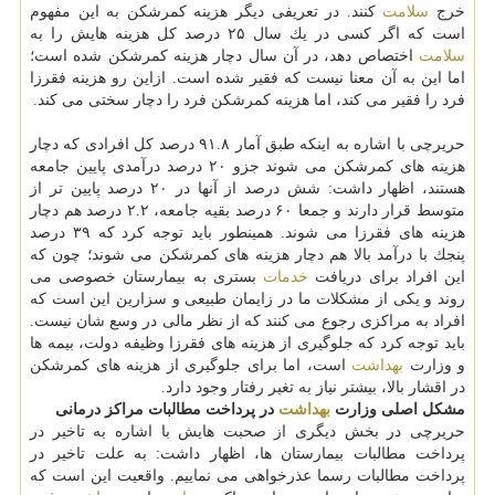
خرج
سلامت
كنند. در تعریفی دیگر هزینه كمرشكن به این مفهوم
است كه اگر كسی در یك سال ۲۵ درصد كل هزینه هایش را به
سلامت
اختصاص دهد، در آن سال دچار هزینه كمرشكن شده است؛
اما این به آن معنا نیست كه فقیر شده است. ازاین رو هزینه فقرزا
فرد را فقیر می كند، اما هزینه كمرشكن فرد را دچار سختی می كند.
حریرچی با اشاره به اینكه طبق آمار ۹۱.۸ درصد كل افرادی كه دچار
هزینه های كمرشكن می شوند جزو ۲۰ درصد درآمدی پایین جامعه
هستند، اظهار داشت: شش درصد از آنها در ۲۰ درصد پایین تر از
متوسط قرار دارند و جمعا ۶۰ درصد بقیه جامعه، ۲.۲ درصد هم دچار
هزینه های فقرزا می شوند. همینطور باید توجه كرد كه ۳۹ درصد
پنجك با درآمد بالا هم دچار هزینه های كمرشكن می شوند؛ چون كه
این افراد برای دریافت
خدمات
بستری به بیمارستان خصوصی می
روند و یكی از مشكلات ما در زایمان طبیعی و سزارین این است كه
افراد به مراكزی رجوع می كنند كه از نظر مالی در وسع شان نیست.
باید توجه كرد كه جلوگیری از هزینه های فقرزا وظیفه دولت، بیمه ها
و وزارت
بهداشت
است، اما برای جلوگیری از هزینه های كمرشكن
در اقشار بالا، بیشتر نیاز به تغیر رفتار وجود دارد.
مشكل اصلی وزارت
بهداشت
در پرداخت مطالبات مراكز درمانی
حریرچی در بخش دیگری از صحبت هایش با اشاره به تاخیر در
پرداخت مطالبات بیمارستان ها، اظهار داشت: به علت تاخیر در
پرداخت مطالبات رسما عذرخواهی می نماییم. واقعیت این است كه