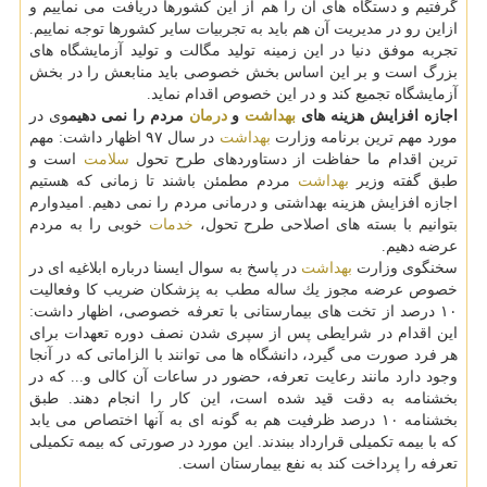
گرفتیم و دستگاه های آن را هم از این كشورها دریافت می نماییم و
ازاین رو در مدیریت آن هم باید به تجربیات سایر كشورها توجه نماییم.
تجربه موفق دنیا در این زمینه تولید مگالت و تولید آزمایشگاه های
بزرگ است و بر این اساس بخش خصوصی باید منابعش را در بخش
آزمایشگاه تجمیع كند و در این خصوص اقدام نماید.
اجازه افزایش هزینه های
بهداشت
و
درمان
مردم را نمی دهیم
وی در
مورد مهم ترین برنامه وزارت
بهداشت
در سال ۹۷ اظهار داشت: مهم
ترین اقدام ما حفاظت از دستاوردهای طرح تحول
سلامت
است و
طبق گفته وزیر
بهداشت
مردم مطمئن باشند تا زمانی كه هستیم
اجازه افزایش هزینه بهداشتی و درمانی مردم را نمی دهیم. امیدوارم
بتوانیم با بسته های اصلاحی طرح تحول،
خدمات
خوبی را به مردم
عرضه دهیم.
سخنگوی وزارت
بهداشت
در پاسخ به سوال ایسنا درباره ابلاغیه ای در
خصوص عرضه مجوز یك ساله مطب به پزشكان ضریب كا وفعالیت
۱۰ درصد از تخت های بیمارستانی با تعرفه خصوصی، اظهار داشت:
این اقدام در شرایطی پس از سپری شدن نصف دوره تعهدات برای
هر فرد صورت می گیرد، دانشگاه ها می توانند با الزاماتی كه در آنجا
وجود دارد مانند رعایت تعرفه، حضور در ساعات آن كالی و... كه در
بخشنامه به دقت قید شده است، این كار را انجام دهند. طبق
بخشنامه ۱۰ درصد ظرفیت هم به گونه ای به آنها اختصاص می یابد
كه با بیمه تكمیلی قرارداد ببندند. این مورد در صورتی كه بیمه تكمیلی
تعرفه را پرداخت كند به نفع بیمارستان است.