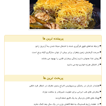
پربیننده ترین ها
ارتباط غذاهای فوق فرآوری شده با احتمال مبتلا شدن به آرتروز زانو
سرعت گرمایش زمین ۵هزار برابر بیش از توان سازگاری گیاه برنج است
روش غذا بعنوان دارو زندگی بیماران قلبی را بهبود می بخشد
از اختلال هرزه خواری چه می دانید
پربحث ترین ها
هشدار تارتار در رختکن پرسپولیس اخراج بدون تعارف در انتظار فرد خاطی
سفارش های طب ایرانی برای تقویت شیرمادر و سلامت نوزاد
نهنگ های قاتل باردیگر به یک قایق حمله کردند
۱۲ هفته رژیم فستینگ به حفظ کاهش وزن در یک سال بعد کمک نماید