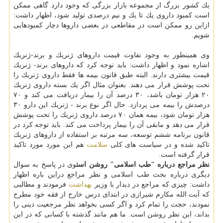
یك كشور بزرگ از مجموعه بازار بزرگی كه وجود دارد گاهی ممكن
است كمبود داروی یك تا یك و نیم درصدی تولید شود، اظهار داشت:
ازاین رو ممكن است در مقاطعی در بعضی داروها دچار كمبودهایی
شویم.
وی همینطور به وجود تفاوت قیمت داروهای ژنریك و برند-ژنریك
اشاره نمود و اظهار داشت: باید توجه كرد كه داروهای برند- ژنریك
قیمت بیشتری دارند. البته طبق قانون بیمه ها فقط داروی ژنریك را
تحت پوشش قرار می دهند. بعنوان مثال اگر یك بسته داروی ژنریك
۲۰ هزار تومان باشد، ۳۰ درصد آن را بیمار دریافت می كند و ۷۰
درصدش را بیمه می پردازد. حال اگر نوع برند - ژنریك این دارو ۳۰
هزار تومان شود، بیمه همان ۷۰ درصد داروی ژنریك را تحت پوشش
قرار می دهد و مابقی آن را بیمار پرداخت می كند. باید توجه كرد در
قانون برنامه ششم توسعه، سه مرتبه بر استفاده از داروهای ژنریك
تاكید شده و در سیاست های كلی
سلامت
هم این مورد مورد تاكید
قرار گرفته است.
نظر مراجع درباره "طب اسلامی" روشن است
وی در پاسخ به سوال
دیگری درباره بحث طب اسلامی و نظر مراجع دراین باره اظهار
داشت: چیزی كه مراجع در دیدار با وزیر
بهداشت
فرمودند و مطالبی
كه آیت الله مكارم شیرازی در ابتدای درس خارج از فقه خود مطرح
نمودند، حجت را تمام كرد و اگر كسی بخواهد نظر مرجعیت دینی را
بداند، این نظر روشن است. ما هم مانند گذشته با كسانی كه در این