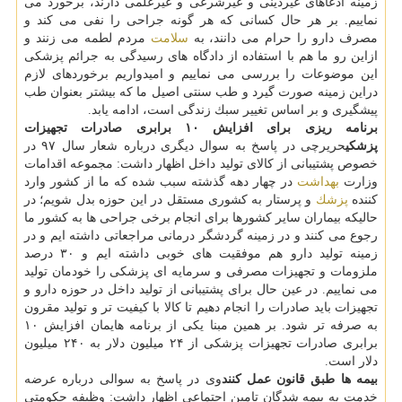
زمینه ادعاهای غیردینی و غیرشرعی و غیرعلمی دارند، برخورد می
نماییم. بر هر حال كسانی كه هر گونه جراحی را نفی می كند و
مصرف دارو را حرام می دانند، به
سلامت
مردم لطمه می زنند و
ازاین رو ما هم با استفاده از دادگاه های رسیدگی به جرائم پزشكی
این موضوعات را بررسی می نماییم و امیدواریم برخوردهای لازم
دراین زمینه صورت گیرد و طب سنتی اصیل ما كه بیشتر بعنوان طب
پیشگیری و بر اساس تغییر سبك زندگی است، ادامه یابد.
برنامه ریزی برای افزایش ۱۰ برابری صادرات تجهیزات
پزشكی
حریرچی در پاسخ به سوال دیگری درباره شعار سال ۹۷ در
خصوص پشتیبانی از كالای تولید داخل اظهار داشت: مجموعه اقدامات
وزارت
بهداشت
در چهار دهه گذشته سبب شده كه ما از كشور وارد
كننده
پزشك
و پرستار به كشوری مستقل در این حوزه بدل شویم؛ در
حالیكه بیماران سایر كشورها برای انجام برخی جراحی ها به كشور ما
رجوع می كنند و در زمینه گردشگر درمانی مراجعاتی داشته ایم و در
زمینه تولید دارو هم موفقیت های خوبی داشته ایم و ۳۰ درصد
ملزومات و تجهیزات مصرفی و سرمایه ای پزشكی را خودمان تولید
می نماییم. در عین حال برای پشتیبانی از تولید داخل در حوزه دارو و
تجهیزات باید صادرات را انجام دهیم تا كالا با كیفیت تر و تولید مقرون
به صرفه تر شود. بر همین مبنا یكی از برنامه هایمان افزایش ۱۰
برابری صادرات تجهیزات پزشكی از ۲۴ میلیون دلار به ۲۴۰ میلیون
دلار است.
بیمه ها طبق قانون عمل كنند
وی در پاسخ به سوالی درباره عرضه
خدمت به بیمه شدگان تامین اجتماعی اظهار داشت: وظیفه حكومتی