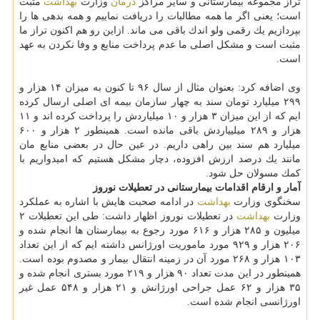
تراز مجموعه بیمارستانی و سایر مراكز
درمان
وزارت
بهداشت
مثبت
است؛ یعنی اگر ما همه مطالبات را دریافت نماییم و همه بدهی ها را
بپردازیم یك رقمی ولو اندك باقی می ماند. ازاین رو هم اكنون تراز ما
مثبت است و مشكل اصلی ما عدم پرداخت منابع و وفا نكردن به عهد
است.
وی اضافه كرد: بعنوان مثال از سال ۹۶ تا كنون به میزان ۱۴ هزار و
۲۹۹ میلیارد تومان سند به چهار سازمان بیمه ای اصلی ارسال كرده
ایم كه از این میزان ۳ هزار و ۱۰ میلیاردش را پرداخت كرده اند و ۱۱
هزار و ۲۸۹ میلییاردش باقی مانده است. همینطور ۲ هزار و ۶۰۰
میلیارد هم سند بین راهی داریم. در عین حال در بعضی منابع مان
مانند یك درصد ارزش افزوده، دچار مشكل هستیم كه امیدواریم با
كمك مسولان حل شود.
آمار و ارقام اقدامات بیمارستانی در تعطیلات نوروز
سخنگوی وزارت
بهداشت
در ادامه صحبت هایش با اشاره به عملكرد
وزارت
بهداشت
در تعطیلات نوروز اظهار داشت: طی این تعطیلات ۲
میلیون و ۲۸۵ هزار و ۶۱۶ مورد رجوع به بیمارستان ها انجام شده و
۲۰۶ هزار و ۹۲۹ مورد ماموریت اورژانس داشته ایم كه از این تعداد
۱۰۳ هزار و ۲۶۸ مورد آن در زمینه انتقال بیمار و مصدوم بوده است.
همینطور در این مدت تعداد ۹۰ هزار و ۲۱۹ مورد بستری انجام شده و
۳۵ هزار و ۶۲ عمل جراحی اورژانش و ۲۱ هزار و ۵۴۸ عمل غیر
اورژانسی انجام شده است.