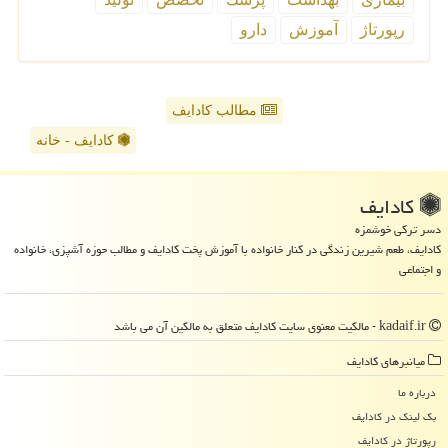
رپورتاژ
آموزش
دارو
مطالب کادایف
کادایف - خانه
كادایف
دسر ترکی خوشمزه
کادایف، طعم شیرین زندگی در کنار خانواده با آموزش پخت کادایف و مطالب حوزه آشپزی، خانواده
و اجتماعی
kadaif.ir - مالکیت معنوی سایت كادایف متعلق به مالکین آن می باشد
میانبرهای كادایف
درباره ما
بک لینک در كادایف
رپورتاژ در كادایف