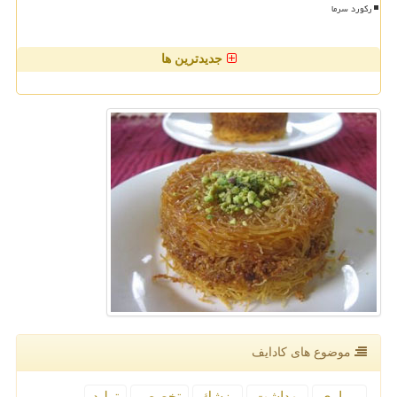
رکورد سرما
جدیدترین ها
موضوع های كادایف
بیماری
بهداشت
پزشك
تخصص
تولید