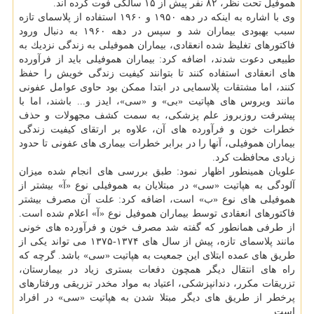
هموفیل تحت نظر، ۸۲ نفر پیش از ۱۵ سالگی فوت كرده اند.
وی با اشاره به اینكه در دهه ۱۹۵۰ و ۱۹۶۰ استفاده از پلاسمای تازه
سبب بهبودی بیماران شد و سپس در دهه ۱۹۶۰ به دنبال ورود
فاكتورهای تغلیظ شده انعقادی، بیماران هموفیلی به زندگی نزدیك به
طبیعی دعوت شدند، اضافه كرد: بیماران هموفیلی باید از فرآورده
های انعقادی استفاده كنند تا بتوانند كیفیت زندگی خویش را حفظ
كنند، اما مشتقات پلاسمایی در ابتدا ممكن بود حاوی عوامل عفونی
مانند ویروس های هپاتیت «بی» و «سی»، ایدز و... باشند، اما با
پیشرفت روزبروز علم پزشكی، به سمت كشف مجهولات و حذف
خطرات خون و فرآورده های آن، علاوه بر ارتقای كیفیت زندگی
بیماران هموفیلی، آنها را در برابر خطرات بیماری های عفونی تا حدود
زیادی محافظت كرد.
علویان همینطور اظهار نمود: طبق بررسی های انجام شده میزان
آلودگی به هپاتیت «سی» در مبتلایان به هموفیلی نوع «آ» بیشتر از
هموفیلی های نوع «ب» است، اضافه كرد: علت آن مصرف بیشتر
فاكتورهای انعقادی توسط بیماران هموفیل نوع «آ» اعلام شده است.
از طرفی همانطور كه گفته شد مصرف خون و فرآورده های خونی
مانند پلاسمای تازه، پیش از سال های ۱۳۷۴-۱۳۷۵ می تواند یكی از
طریق های عمده ابتلای این جمعیت به هپاتیت «سی» باشد. گرچه كه
راه های انتقال دیگر همچون دفعات بستری زیاد در بیمارستان،
تزریقات مكرر، دندانپزشكی، اعتیاد به مواد مخدر تزریقی ورفتارهای
پرخطر از طریق های دیگر مبتلا شدن به هپاتیت «سی» در افراد
است.