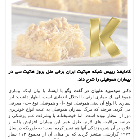
كادایف: رییس شبكه هپاتیت ایران برخی علل بروز هاتیت سی در
بیماران هموفیلی را شرح داد.
دكتر سیدموید علویان در گفت وگو با ایسنا،
با بیان اینكه بیماری
هموفیلی یك بیماری ارثی با اختلال انعقادی است، اظهار داشت: این
بیماری با انواع آن یعنی هموفیلی نوع «آ» و هموفیلی نوع «ب» معرفی
می گردد. هرچند كه مرگ بیماران هموفیلی به علت انواع خونریزی
دور از انتظار نبوده است، اما خوشبختانه با پیشرفت علم پزشكی و
عرضه مراقبت های لازم، طول عمر این بیماران افزایش یافته و
علاوه بر آن شیوه زندگی آنها هم تغییر كرده است؛ به طوریكه در سال
۱۹۷۳ گزارشی منتشر گردید كه بر مبنای آن از مجموع ۱۱۳ بیمار