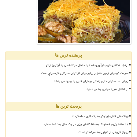
پربیننده ترین ها
ارتباط غذاهای فوق فرآوری شده با احتمال مبتلا شدن به آرتروز زانو
سرعت گرمایش زمین ۵هزار برابر بیش از توان سازگاری گیاه برنج است
روش غذا بعنوان دارو زندگی بیماران قلبی را بهبود می بخشد
از اختلال هرزه خواری چه می دانید
پربحث ترین ها
نهنگ های قاتل باردیگر به یک قایق حمله کردند
۱۲ هفته رژیم فستینگ به حفظ کاهش وزن در یک سال بعد کمک نماید
پرواز گروهی از تنهایی به صرفه تر است