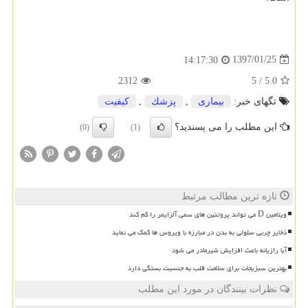
1397/01/25
14:17:30
2312
5
/
5.0
تگهای خبر:
بیماری
,
پزشك
,
كیفیت
این مطلب را می پسندید؟
(0)
(1)
تازه ترین مطالب مرتبط
ویتامین D می تواند پروتئین های سمی آلزایمر را کم کند
ذخایر چربی سلولی به بدن در مبارزه با ویروس ها کمک می نماید
آیا رازیانه باعث افزایش شیرمادر می شود
بهترین سبزیجات برای سلامت قلب به جنسیت بستگی دارد
نظرات بینندگان در مورد این مطلب