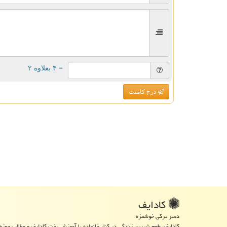
= ۴ بعلاوه ۲
درج کامنت
كادایف
دسر ترکی خوشمزه
کادایف، طعم شیرین زندگی در کنار خانواده با آموزش پخت کادایف و مطالب حوزه 