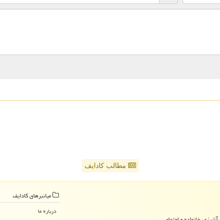
مطالب کادایف
میانبرهای كادایف
درباره ما
آشپزی، خانواده و اجتماعی