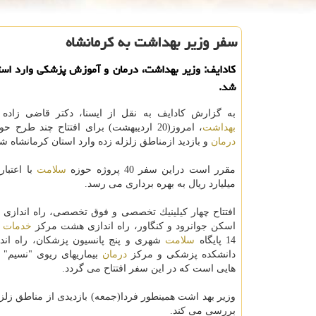
سفر وزیر بهداشت به كرمانشاه
كادایف: وزیر بهداشت، درمان و آموزش پزشكی وارد است
شد.
به گزارش كادایف به نقل از ایسنا، دكتر قاضی زاده
بهداشت
، امروز(20 اردیبهشت) برای افتتاح چند طرح حوزه
درمان
و بازدید ازمناطق زلزله زده وارد استان كرمانشاه شد
مقرر است دراین سفر 40 پروژه حوزه
سلامت
میلیارد ریال به بهره برداری می رسد.
افتتاح چهار كیلینیك تخصصی و فوق تخصصی، راه اندازی
اسكن جوانرود و كنگاور، راه اندازی هشت مركز
خدمات
ج
14 پایگاه
سلامت
شهری و پنج پانسیون پزشكان، راه اندا
دانشكده پزشكی و مركز
درمان
بیماریهای ریوی "نسیم" 
هایی است كه در این سفر افتتاح می گردد.
وزیر بهد اشت همینطور فردا(جمعه) بازدیدی از مناطق زل
بررسی می كند.