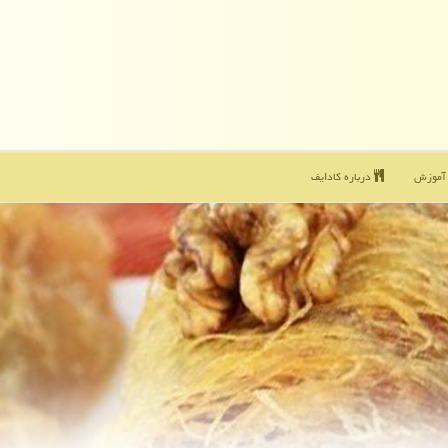
موزش
درباره كادایف