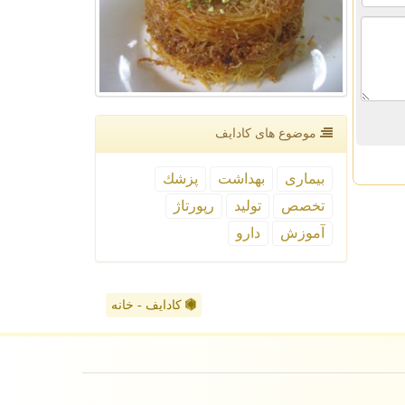
موضوع های كادایف
بیماری
بهداشت
پزشك
تخصص
تولید
رپورتاژ
آموزش
دارو
کادایف - خانه