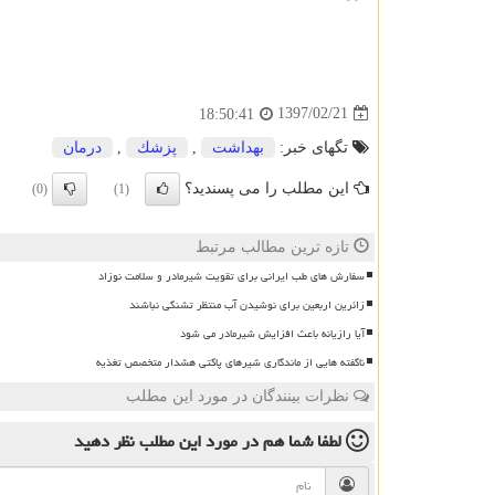
1397/02/21
18:50:41
تگهای خبر:
بهداشت
,
پزشك
,
درمان
این مطلب را می پسندید؟
(0)
(1)
تازه ترین مطالب مرتبط
سفارش های طب ایرانی برای تقویت شیرمادر و سلامت نوزاد
زائرین اربعین برای نوشیدن آب منتظر تشنگی نباشند
آیا رازیانه باعث افزایش شیرمادر می شود
ناگفته هایی از ماندگاری شیرهای پاکتی هشدار متخصص تغذیه
نظرات بینندگان در مورد این مطلب
لطفا شما هم
در مورد این مطلب
نظر دهید