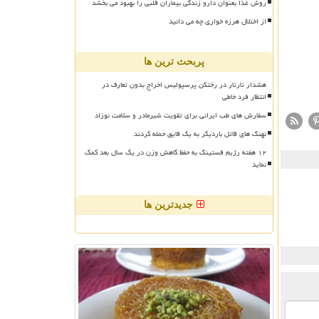
روش غذا بعنوان دارو زندگی بیماران قلبی را بهبود می بخشد
از اختلال هرزه خواری چه می دانید
پربحث ترین ها
هشدار تارتار در رختکن پرسپولیس اخراج بدون تعارف در
انتظار فرد خاطی
سفارش های طب ایرانی برای تقویت شیرمادر و سلامت نوزاد
نهنگ های قاتل باردیگر به یک قایق حمله کردند
۱۲ هفته رژیم فستینگ به حفظ کاهش وزن در یک سال بعد کمک
نماید
جدیدترین ها