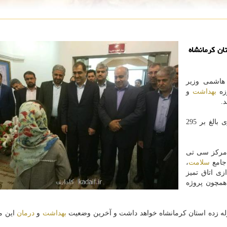
ان كرمانشاه
 هاشمی وزیر
بهداشت
و
.
با اعتباری بالغ بر 295
 مركز سی تی
امع
سلامت
،
زی اتاق تمیز
همچون پروژه
زله زده استان كرمانشاه خواهد داشت و آخرین وضعیت
بهداشت
و
درمان
این م