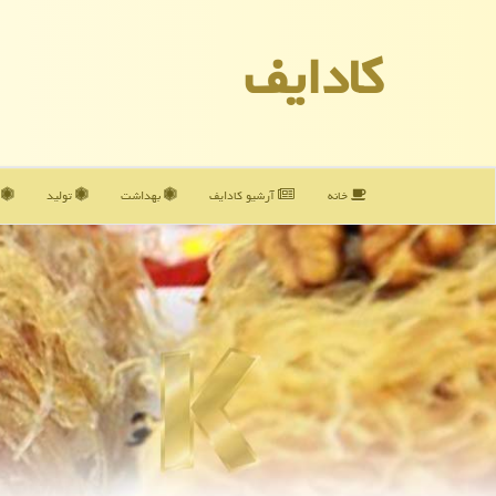
كادایف
خانه
آرشیو كادایف
بهداشت
تولید
آ