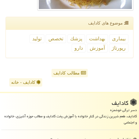
موضوع های كادایف
بیماری
بهداشت
پزشك
تخصص
تولید
رپورتاژ
آموزش
دارو
مطالب کادایف
کادایف - خانه
كادایف
دسر ترکی خوشمزه
کادایف، طعم شیرین زندگی در کنار خانواده با آموزش پخت کادایف و مطالب حوزه آشپزی، خانواده
و اجتماعی