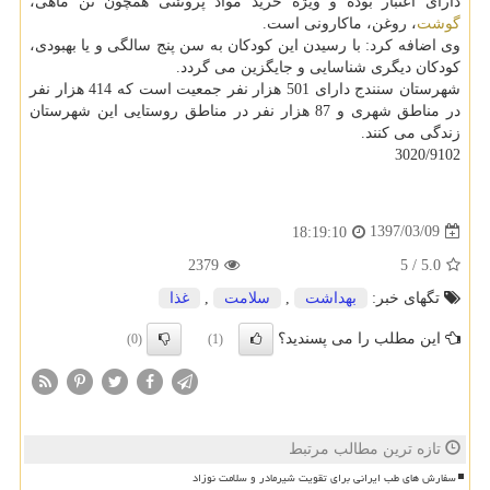
دارای اعتبار بوده و ویژه خرید مواد پروتئنی همچون تن ماهی،
گوشت
، روغن، ماكارونی است.
وی اضافه كرد: با رسیدن این كودكان به سن پنج سالگی و یا بهبودی،
كودكان دیگری شناسایی و جایگزین می گردد.
شهرستان سنندج دارای 501 هزار نفر جمعیت است كه 414 هزار نفر
در مناطق شهری و 87 هزار نفر در مناطق روستایی این شهرستان
زندگی می كنند.
3020/9102
1397/03/09
18:19:10
2379
5
/
5.0
تگهای خبر:
بهداشت
,
سلامت
,
غذا
این مطلب را می پسندید؟
(0)
(1)
تازه ترین مطالب مرتبط
سفارش های طب ایرانی برای تقویت شیرمادر و سلامت نوزاد