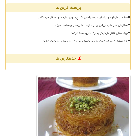
پربحث ترین ها
هشدار تارتار در رختکن پرسپولیس اخراج بدون تعارف در انتظار فرد خاطی
سفارش های طب ایرانی برای تقویت شیرمادر و سلامت نوزاد
نهنگ های قاتل باردیگر به یک قایق حمله کردند
۱۲ هفته رژیم فستینگ به حفظ کاهش وزن در یک سال بعد کمک نماید
جدیدترین ها