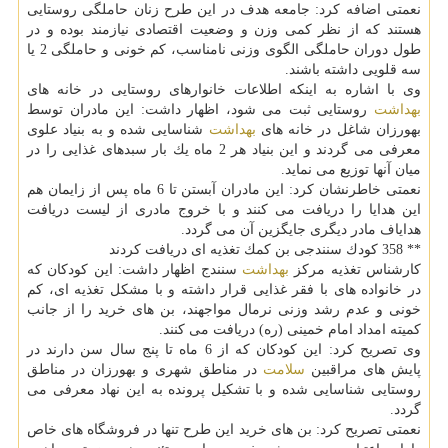
نعمتی اضافه كرد: جامعه هدف در این طرح زنان حاملگی روستایی
هستند كه از نظر كمی وزن و وضعیت اقتصادی نیازمند بوده و در
طول دوران حاملگی الگوی وزنی نامناسب، كم خونی و حاملگی 2 یا
سه قلویی داشته باشند.
وی با اشاره به اینكه اطلاعات خانوارهای روستایی در خانه های
بهداشت
روستایی ثبت می شود، اظهار داشت: این مادران توسط
بهورزان شاغل در خانه های
بهداشت
شناسایی شده و به بنیاد علوی
معرفی می گردند و این بنیاد هر 2 ماه یك بار سبدهای غذایی را در
میان آنها توزیع می نماید.
نعمتی خاطرنشان كرد: این مادران آبستن تا 6 ماه پس از زایمان هم
این هدایا را دریافت می كنند و با خروج مادری از لیست دریافت
هدایاف مادر دیگری جایگزین آن می گردد.
** 358 كودك سنندجی بن كمك تغذیه ای دریافت كردند
كارشناس تغذیه مركز
بهداشت
سنندج اظهار داشت: این كودكان كه
در خانواده های با فقر غذایی قرار داشته و با مشكل تغذیه ای، كم
خونی و عدم رشد وزنی نرمال مواجهند، بن های خرید را از جانب
كمیته امداد امام خمینی (ره) دریافت می كنند.
وی تصریح كرد: این كودكان كه از 6 ماه تا پنج سال سن دارند در
پایش های مراقبین
سلامت
در مناطق شهری و بهورزان در مناطق
روستایی شناسایی شده و با تشكیل پرونده به این نهاد معرفی می
گردد.
نعمتی تصریح كرد: بن های خرید این طرح تنها در فروشگاه های خاص