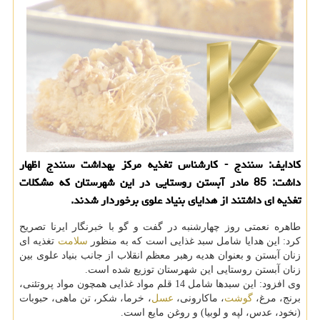
كادایف: سنندج - كارشناس تغذیه مركز بهداشت سنندج اظهار
داشت: 85 مادر آبستن روستایی در این شهرستان كه مشكلات
تغذیه ای داشتند از هدایای بنیاد علوی برخوردار شدند.
طاهره نعمتی روز چهارشنبه در گفت و گو با خبرنگار ایرنا تصریح
كرد: این هدایا شامل سبد غذایی است كه به منظور
سلامت
تغذیه ای
زنان آبستن و بعنوان هدیه رهبر معظم انقلاب از جانب بنیاد علوی بین
زنان آبستن روستایی این شهرستان توزیع شده است.
وی افزود: این سبدها شامل 14 قلم مواد غذایی همچون مواد پروتئنی،
برنج، مرغ،
گوشت
، ماكارونی،
عسل
، خرما، شكر، تن ماهی، حبوبات
(نخود، عدس، لپه و لوبیا) و روغن مایع است.