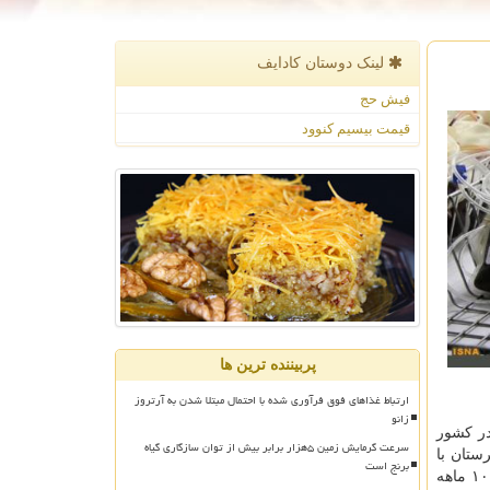
لینک دوستان كادایف
فیش حج
قیمت بیسیم کنوود
پربیننده ترین ها
ارتباط غذاهای فوق فرآوری شده با احتمال مبتلا شدن به آرتروز
زانو
درصد از سهم اهدای خون در كشور
سرعت گرمایش زمین ۵هزار برابر بیش از توان سازگاری گیاه
وان مثال استان لرستان با
برنج است
۹.۶۳ درصد، ایلام با ۷.۸۳ درصد و مركزی با ۷.۵۸ درصد سه استان برتر در زمینه اهدای خون زنان در سال ۹۴ بودند كه در این آمار در ۱۰ ماهه