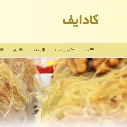
كادایف
خانه
آرشیو كادایف
بهداشت
تولید
آ