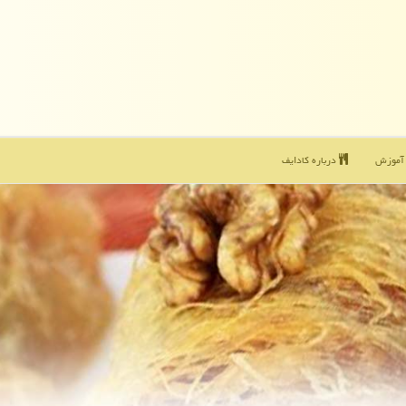
موزش
درباره كادایف