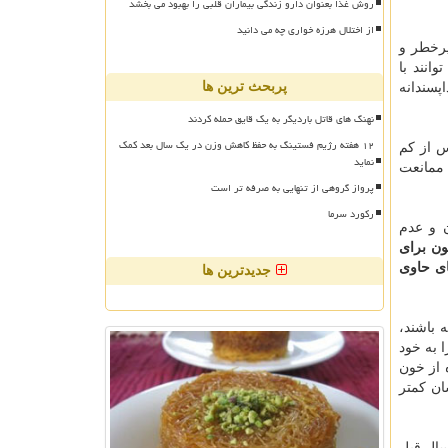
روش غذا بعنوان دارو زندگی بیماران قلبی را بهبود می بخشد
از اختلال هرزه خواری چه می دانید
پرخطر و
انند با
پربحث ترین ها
پسندانه
نهنگ های قاتل باردیگر به یک قایق حمله کردند
۱۲ هفته رژیم فستینگ به حفظ کاهش وزن در یک سال بعد کمک
س از كم
نماید
 ممانعت
پرواز گروهی از تنهایی به صرفه تر است
رکورد سرما
 و عدم
ون برای
ی حاوی
جدیدترین ها
 باشند،
 به خود
 از خون
ان كمتر
ر اهدای خون زنان در سال ۸۲ از ۱۲.۷۵ درصد به ۴.۳۸ درصد در سال ۹۴ رسیده است كه كاهش چشمگیری را طی ۱۲ سال قبل