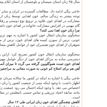
سال ۹۵ زنان استان سیستان و بلوچستان از استان ایلام پیشی گرفتند.
حاجی بیگی ادامه داد: مطالعات گسترده در ایران و سایر
توجه بیشتر به زندگی سالم، خون اهدایی توسط زنان از س
مشاركت در اهدای خون علاوه بر ترویج نوع دوستی و رفت
گام مهمی در افرایش مشاركت خانواده در اهدای خون داشته
چرا زنان خون اهدا نمی كنند؟
سخنگوی سازمان انتقال خون كشور با اشاره به مهم تری
خونی، ترس از سوزن كیسه های اهدای خون، ترس از مبتل
شوهران از اهدای خون همسران خود از عوامل كاهش مشارك
سخنگوی سازمان انتقال خون كشور تصریح كرد: ازاین 
دسترسی ساده به مراكز اهدای خون از دیگر عوامل مه
اهدای خون تست هموگلوبین گرفته می گردد تا میزان آن
آهن هم برای اصلاح كم خونی به صورت مجانی به مراجعین 
حاجی بیگی با اشاره به اینكه در كشور ما سالانه مردان چه
اظهار داشت: با وجود اینكه نیمی از جمعیت كشور را زنان ت
اختصاص می دهد. با وجود اینكه احتمال می رود جمعیت زنان
مانند سابقه اعتیاد تزریقی و تماس جنسی نامطمئن در مقا
است.
كاهش چشمگیر اهدای خون زنان ایرانی طی ۱۲ سال