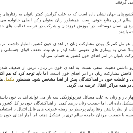
 كشورهای جهان نشان داده است كه به علت گرایش كمتر بانوان به رفتارهای 
الم ترین منابع خونی است. همینطور زنان بعنوان ركن اصلی خانواده می تو
ارهای انسان دوستانه، در آموزش فرزندان و شركت در عرصه فعالیت های خدا
 باشند.
ن عوامل كمرنگ بودن مشاركت زنان در اهدای خون كشور، اظهار داشت: تر
ا شدن به بیماری های عفونی مانند ایدز و هپاتیت، ضعف قوای جسمانی و
ت بانوان در امر اهدای خون كشور به حساب می آید.
رو داشتن ذهنیت منفی نسبت به اهدای خون در زنان، ترس از ضعیف شدن
م كاهش مشاركت زنان در امر اهدای خون است،
اما باید توجه كرد كه هم اكن
می و غلظت خون در اهداكنندگان پیش از اهدا مشخص شود. همینطور
مكمل
ها
در همه مراكز انتقال عرضه می گردد.
ار بار و زنان به علت مسائل فیزیولوژیكی سه بار می توانند اهدای خون داشته
شكیل داده اند، اما جمعیت زنان درصد كمی از اهداكنندگان خون در كل كشور را
 از نظر داشتن رفتارهای پرخطر در زمینه عفونت های قابل انتقال با استفاده
یسه با جمعیت مردان جامعه سالم تری را تشكیل دهند، اما آمار اهدای خون ش
وی ادامه داد: آما