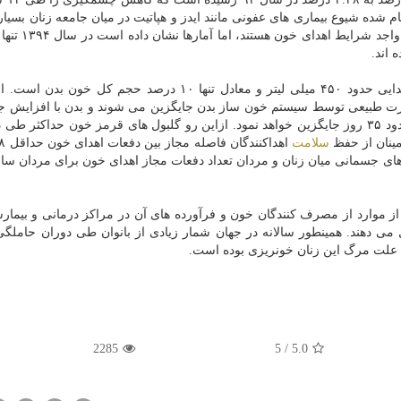
 شده شیوع بیماری های عفونی مانند ایدز و هپاتیت در میان جامعه زنان بسیار 
حاجی بیگی ادامه داد: باید توجه كرد كه هر واحد خون اهدایی حدود ۴۵۰ میلی لیتر و معادل تنها ۱۰ درصد حجم
ورت طبیعی توسط سیستم خون ساز بدن جایگزین می شوند و بدن با افزایش 
از دستگاه گوارش آهن از دست رفته را به مرور و طی حدود ۳۵ روز جایگزین خواهد نمود. ازاین رو گلبول های قرمز خون حداكث
مینان از حفظ
سلامت
های جسمانی میان زنان و مردان تعداد دفعات مجاز اهدای خون برای مردان سالا
از موارد از مصرف كنندگان خون و فرآورده های آن در مراكز درمانی و بیمارس
می دهند. همینطور سالانه در جهان شمار زیادی از بانوان طی دوران حاملگی 
 علت مرگ این زنان خونریزی بوده است.
2285
5
/
5.0