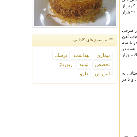
كمتر از
مردان است. در كشور ما نزدیك به ۲۰ میلیون نفر از زنان واجد شرایط اهدای خون هستند، اما آمارها نشان داده است در سال ۱۳۹۴ تنها ۹۱ هزار
 كل خون بدن است. از طرفی
جذب آهن
موضوع های كادایف
ر طی دو تا سه
اهداكنندگان فاصله مجاز بین دفعات اهدای خون حداقل ۸ هفته در
بیماری
بهداشت
پزشك
نه چهار
تخصص
تولید
رپورتاژ
آموزش
دارو
تانی به
و یا در