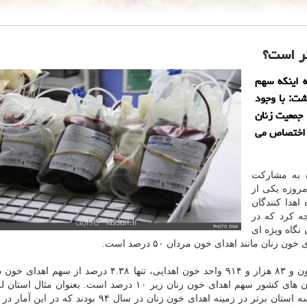
تر است؟
 اینكه سهم
ت، اظهار داشت: با وجود
 جمعیت زنان
 اختصاص می
ه به مشاركت
مروزه یكی از
اهدا كنندگان
ه كرد كه در
نگاه ویژه ای
نان مانند اهدای خون مردان ۵۰ درصد است.
وی اضافه كرد: این در حالیست كه در كشور ما از ۲ میلیون و ۸۳ هزار و ۹۱۴ واحد خون اهدایی، تنها ۴.۳۸ 
مربوط به بانوان است. هم اكنون در ایران در تمامی استان های كشور سهم اهدای خون زنان زیر ۱۰ درصد است. بعن