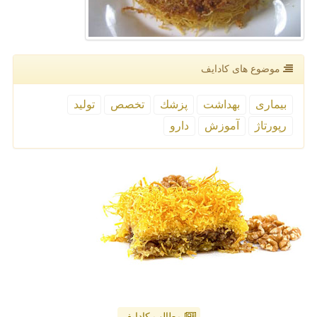
موضوع های كادایف
بیماری
بهداشت
پزشك
تخصص
تولید
رپورتاژ
آموزش
دارو
مطالب کادایف