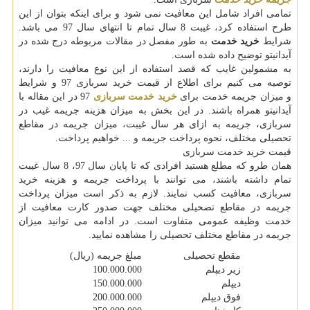
تمامی افراد شامل این معافیت نمی شود و برای اینکه بتوان از این
طرح استفاده کرد، غیبت 8 سال تمام تا انتهای سال 97 می باشد.
شرایط
خرید خدمت
به طور مفصل در مقالات مربوطه درج شده در
آیدانیتو توضیح داده شده است.
به مشمولین غایب که قصد استفاده از این نوع معافیت را دارند،
توصیه می کنیم برای اطلاع از قیمت خرید سربازی 97 و شرایط
و میزان جریمه خدمت برای
خرید خدمت سربازی
97 در این مقاله با
آیدانیتو همراه باشند. در این بخش به میزان هزینه جریمه غیب در
سربازی، جریمه به ازای هر سال غیبت، میزان جریمه در مقاطع
تحصیلی مختلف، نحوه پرداخت جریمه و ... خواهیم پرداخت.
قیمت خرید خدمت سربازی
همان طرو که مطلع هستید افرادی که تا پایان سال 97، 8 سال غیبت
تمام داشته باشند، می توانند با پرداخت جریمه و هزینه خرید
سربازی، معافیت کسب نمایند. لازم به ذکر است میزان پرداخت
جریمه در مقاطع تصحیلی مختلف جهت صدور کارت معافیت از
خدمت وظیفه عمومی متفاوت است. در ادامه می توانید میزان
جریمه در مقاطع مختلف تحصیلی را مشاهده نمایید.
مقطع تحصیلی
مبلغ جریمه (ریال)
زیر دیپلم
100.000.000
دیپلم
150.000.000
فوق دیپلم
200.000.000