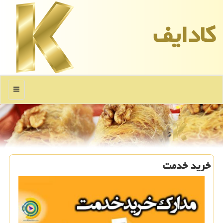
كادایف
منو
خرید خدمت