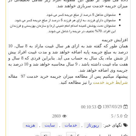
میزان جریمه خدمت سربازی خواهند شد.
مشمولان متأهل 5 درصد از مبلغ جریمه کسر می شود.
مشمولان دارای فرزند، به ازای هر فرزند 5 درصد از مبلغ جریمه کسر می شود.
مشمولان تحت پوشش کمیته امدام امام خمینی (ره) و سازمان بهزیستی و فرزندان
این افراد، 70% تخفیف در جریمه را شامل می شوند.
افزایش جریمه
همان طور که گفته شد به ازای هر سال غیبت مازاد به 8 سال، 10
درصد به مبلغ جریمه پایه اضافه خواهد شد و مدت غیبت افراد بیش
از شش ماه، یک سال به حساب می آید. بنابراین فردی که 8 سال و
هفت ماه غیبت داشته باشد ، 9 سال محاسبه خواهد شد و 10 درصد به
جریمه وی اضافه خواهد شد.
پیشنهاد میکنیم پس از مطالعه میزان جریمه خرید خدمت 97 مقاله
شرایط خرید خدمت
را نیز مطالعه کنید.
1397/03/29
00:10:53
2869
5
/
5.0
تگهای خبر:
رپورتاژ
,
خدمات
,
سایت
,
هزینه