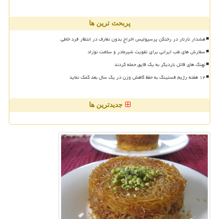
پربحث ترین ها
هشدار تارتار در رختکن پرسپولیس اخراج بدون تعارف در انتظار فرد خاطی
سفارش های طب ایرانی برای تقویت شیرمادر و سلامت نوزاد
نهنگ های قاتل باردیگر به یک قایق حمله کردند
۱۲ هفته رژیم فستینگ به حفظ کاهش وزن در یک سال بعد کمک نماید
جدیدترین ها