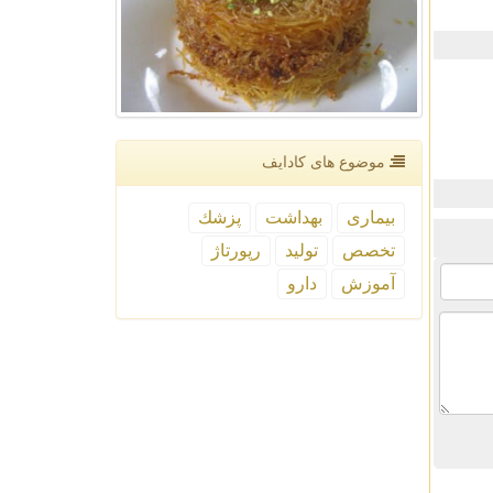
موضوع های كادایف
بیماری
بهداشت
پزشك
تخصص
تولید
رپورتاژ
آموزش
دارو