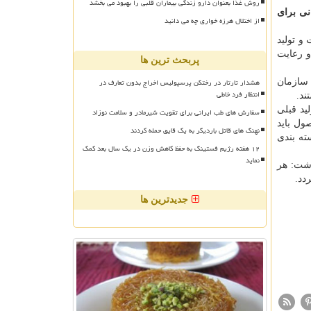
روش غذا بعنوان دارو زندگی بیماران قلبی را بهبود می بخشد
نی برای
از اختلال هرزه خواری چه می دانید
 تولید
و رعایت
پربحث ترین ها
هشدار تارتار در رختکن پرسپولیس اخراج بدون تعارف در
 سازمان
انتظار فرد خاطی
ند.
ید قبلی
سفارش های طب ایرانی برای تقویت شیرمادر و سلامت نوزاد
ول باید
نهنگ های قاتل باردیگر به یک قایق حمله کردند
سته بندی
۱۲ هفته رژیم فستینگ به حفظ کاهش وزن در یک سال بعد کمک
نماید
اشت: هر
جدیدترین ها