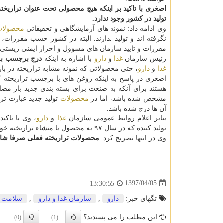
اصغری با تاكید بر اینكه هیچ محصولی تحت عنوان تراریخته
تولید در كشور وجود ندارد.
وی ادامه داد: نمونه های آزمایشگاهی و تحقیقاتی
محصولا
نگرفته اند و تولید ندارند. البته در كشور حسب مقررات، ب
مقررات و تایید سازمان های مسوول و احراز ایمنی زیستی
رئیس سازمان
غذا
و
دارو
با اشاره به اینكه
درج برچسب ب
غذا
و
دارو
، حتی محصولاتی كه نمونه مشابه تراریخته در بازا
اصغری در پاسخ به اینكه روغن های با برچسب تراریخته
هستند برای آنكه به صنعت برای بسته بندی جدید بار مض
مشخص شده باشد، اما در
محصولات
تولید جدید عبارت تر
آن ها درج شده باشد.
بنابر اعلام روابط عمومی سازمان
غذا
و
دارو
، وی با تاكی
تولید كننده كه در سال ۹۷ به محصول با منشاء تراریخته خود برچسب تراریخته نزده باشد، تخلف كرده است و با آن قاطعانه برخورد می گردد.
وی در انتها تصریح كرد:
محصولات تراریخته فعلی صرفا شام
1397/04/05
13:30:55
تگهای خبر:
دارو
,
سازمان غذا و دارو
,
سلامت
این مطلب را می پسندید؟
(0)
(1)