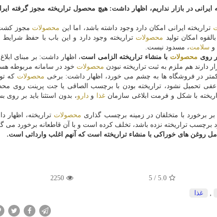
 ایرانی در بازار نداریم، اظهار داشت: هیچ محصول تراریخته مجوز گرفته ایرا
ت
تراریخته ایرانی امكان دارد وجود داشته باشد، اما این
محصولات
مجوز كشت و
القوه امكان تولید
محصولات
تراریخته وجود دارد و این باب با حفظ شرایط 
 و
سلامت
، مسدود نیست.
ر روی
محصولات
با منشاء تراریخته الزامی است
، اظهار داشت: بر مبنای ابلاغ
ر دارند هم ملزم به ثبت تراریخته نبودن
محصولات
خود در سامانه مربوطه هست
 كمتر در فروشگاه ها به چشم می خورد، اظهار داشت: برخی
محصولات
كه تول
اعفی تحمیل نشود، تراریخته بودن با برچسب الصاقی یا جت پرینت روی محص
اریخته با شكل و فرمت ابلاغی سازمان
غذا
و
دارو
، بدون استثنا باید بر روی ب
د بر برخورد با متخلفان در زمینه برچسب گذاری
محصولات
تراریخته، اظهار د
ل روغن های خوراكی با منشاء تراریخته است كه آنهم اغلب وارداتی است.
2250
5
/
5.0
,
غذا