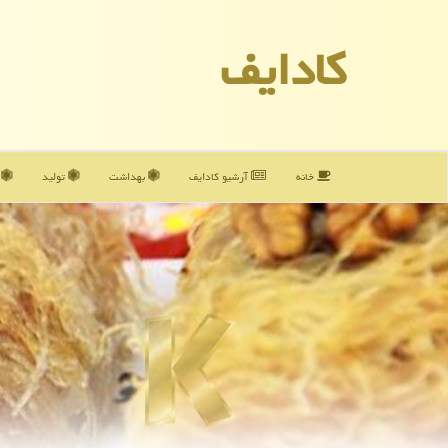
كادایف
خانه
آرشیو كادایف
بهداشت
تولید
آ