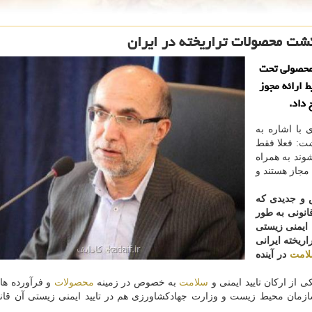
كشت محصولات تراریخته در ایران
 محصولی تحت
ط ارائه مجوز
 داد.
 با اشاره به
شت: فعلا فقط
ند به همراه
مجاز هستند و
 و جدیدی كه
قانونی به طور
 ایمنی زیستی
ریخته ایرانی
امت
در آینده
ی از اركان تایید ایمنی و
سلامت
به خصوص در زمینه
محصولات
و فرآورده ها
سازمان محیط زیست و وزارت جهادكشاورزی هم در تایید ایمنی زیستی آن قان