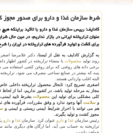
شرط سازمان غذا و دارو برای صدور مجوز 
كادایف: رییس سازمان غذا و دارو با تاكید براینكه هیچ
عنوان تراریخته ایرانی در بازار نداریم، در عین حال شرای
برای كشت و تولید فرآورده های تراریخته در ایران را شرح
به گزارش كادایف به نقل از ایسنا،
دكتر غلامرضا اصغری
روند تولید
محصولات
با منشاء تراریخته در كشور اظهار دا
برخی دانه های روغنی كه برای روغن كشی استفاده می شو
پنبه كه بیشتر در صنایع نساجی مصرف می شود، تراریخته 
البته اغلب وارداتی هستند.
اصغری تصریح كرد: تابحال محصول تراریخته داخلی خاص
مجاز به مرحله تولید باشد، در كشور نداریم، اما از لحاظ 
كلی مشكلی برای تولید این
محصولات
بشرط تایید ایمنی،
و
سلامت
آنها وجود ندارد و وفق مقررات، فرآورده های ترا
هم می توانند با احراز شرایط ایمنی زیستی و ایمنی و
سل
مجوز كشت و تولید بگیرند.
رئیس سازمان
غذا
و
دارو
عنوان كرد: سازمان
غذا
و
دارو
یك
تراریخته به حساب می آید، اما ارگان های دیگری مانند 
خواهند داشت.