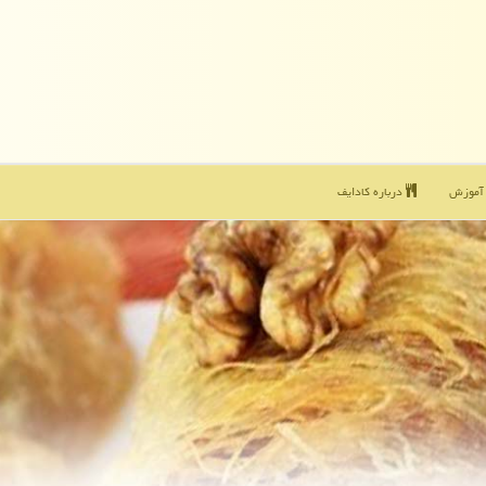
موزش
درباره كادایف