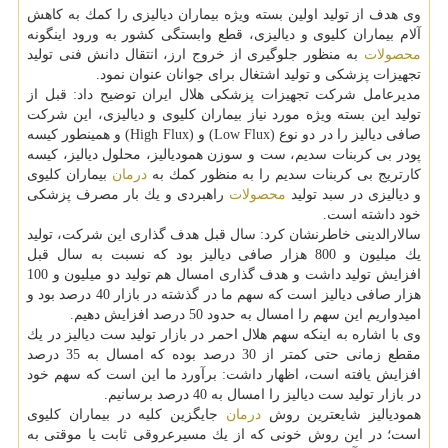
وی هدف از تولید اولین بسته ویژه بیماران دیالیزی را كمك به كاهش
آلام بیماران كلیوی و دیالیزی، قطع وابستگی كشور به ورود اینگونه
محصولات
به منظور جلوگیری از خروج ارز، انتقال دانش فنی تولید
تجهیزات پزشكی و تولید اشتغال برای جوانان عنوان نمود.
مدیرعامل شركت تجهیزات پزشكی هلال ایران توضیح داد: قبل از
تولید این بسته ویژه مورد نیاز بیماران كلیوی و دیالیزی، این شركت
صافی دیالیز را در دو نوع (Low Flux) و (High Flux) و همینطور كیسه
پودر بی كربنات سدیم، ست و سوزن همودیالیز، محلول دیالیز، كیسه
كارتریج بی كربنات سدیم را به منظور كمك به
درمان
بیماران كلیوی
و دیالیزی در سبد تولید
محصولات
راهبردی و یك بار مصرف پزشكی
خود داشته است.
سالارالدینی خاطرنشان كرد: سال قبل هدف گذاری این شركت، تولید
یك میلیون و 800 هزار صافی دیالیز بود كه نسبت به سال قبل
افزایش تولید داشت و هدف گذاری امسال هم تولید دو میلیون و 100
هزار صافی دیالیز است كه سهم ما در گذشته در بازار 40 درصد بود و
امیدواریم این سهم را امسال به حدود 50 درصد افزایش دهیم.
وی با اشاره به اینكه سهم هلال احمر در بازار تولید ست دیالیز در یك
مقطع زمانی حتی كمتر از 30 درصد بوده كه امسال به 35 درصد
افزایش یافته است، اظهار داشت: برآورد ما این است كه سهم خود
در بازار تولید ست دیالیز را امسال به 40 درصد برسانیم.
همودیالیز شایعترین روش
درمان
جایگزین كلیه در بیماران كلیوی
است؛ در این روش خونی كه از یك مسیرعروقی ثابت یا موقتی به