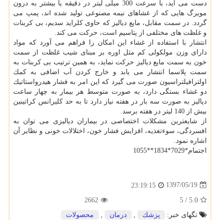
دست می آید، با سرعت 300 میلی لیتر در دقیقه یا بیشتر به درون
مویرگ هایی كه از غشاهای نیمه مصنوعی تولید شده اند، پمپ می
گردد. در سمت مقابل، مایع دیالیز كه حاوی كلراید سدیم، بی كربنات
و غلظت های مختلفی از پتاسیم است، حركت می كند.
انتشار با استفاده از غشاء این امكان را فراهم می آورد كه مواد
دارای وزن مولكولی كم مثل اوره بر مبنای شیب غلظت از سمت
خون به سمت مایع دیالیز حركت نماید، به همین ترتیب بی كربنات به
سمت پلاسما انتشار می یابد و خارج كردن آب اضافی به كمك
اولترافیلتراسیون صورت می گیرد كه این امر به فشار هیدرواستاتیك
دو غشاء بستگی دارد، به صورت متوسط هر بیمار به چهار ساعت
دیالیز به صورت سه بار در هفته نیاز دارد تا به حد كلیرانس كراتینین
بیش از 140 لیتر در هفته برسد.
از شایعترین مشكلات اختصاصی در بیماران دیالیزی می توان به
افسردگی، سوءتغذیه، افزایش فشار خون، اختلالات خونی و نظایر آن
اشاره نمود.
اجتمام*7029*1834**1055
1397/05/19
23:19:15
2662
5
/
5.0
تگهای خبر:
پزشك
,
درمان
,
محصولات