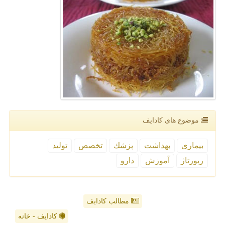
موضوع های كادایف
بیماری
بهداشت
پزشك
تخصص
تولید
رپورتاژ
آموزش
دارو
مطالب کادایف
کادایف - خانه