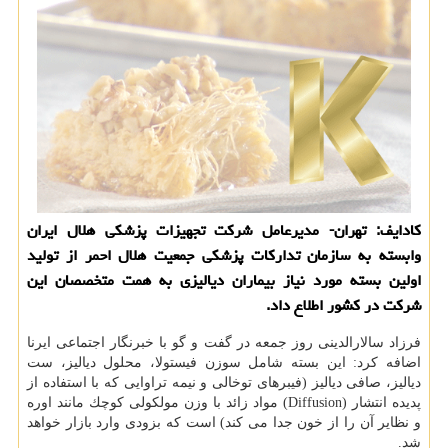
كادایف: تهران- مدیرعامل شركت تجهیزات پزشكی هلال ایران
وابسته به سازمان تداركات پزشكی جمعیت هلال احمر از تولید
اولین بسته مورد نیاز بیماران دیالیزی به همت متخصصان این
شركت در كشور اطلاع داد.
فرزاد سالارالدینی روز جمعه در گفت و گو با خبرنگار اجتماعی ایرنا
اضافه كرد: این بسته شامل سوزن فیستولا، محلول دیالیز، ست
دیالیز، صافی دیالیز (فیبرهای توخالی و نیمه تراوایی كه با استفاده از
پدیده انتشار (Diffusion) مواد زائد با وزن مولكولی كوچك مانند اوره
و نظایر آن را از خون جدا می كند) است كه بزودی وارد بازار خواهد
شد.