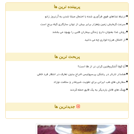
پربیننده ترین ها
ارتباط غذاهای فوق فرآوری شده با احتمال مبتلا شدن به آرتروز زانو
سرعت گرمایش زمین ۵هزار برابر بیش از توان سازگاری گیاه برنج است
روش غذا بعنوان دارو زندگی بیماران قلبی را بهبود می بخشد
از اختلال هرزه خواری چه می دانید
پربحث ترین ها
آیا کولا آشکروفتین گران تر از طلا است؟
هشدار تارتار در رختکن پرسپولیس اخراج بدون تعارف در انتظار فرد خاطی
سفارش های طب ایرانی برای تقویت شیرمادر و سلامت نوزاد
نهنگ های قاتل باردیگر به یک قایق حمله کردند
جدیدترین ها