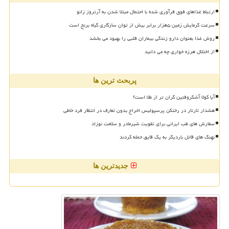
ارتباط غذاهای فوق فرآوری شده با احتمال مبتلا شدن به آرتروز زانو
سرعت گرمایش زمین ۵هزار برابر بیش از توان سازگاری گیاه برنج است
روش غذا بعنوان دارو زندگی بیماران قلبی را بهبود می بخشد
از اختلال هرزه خواری چه می دانید
پربحث ترین ها
آیا کولا آشکروفتین گران تر از طلا است؟
هشدار تارتار در رختکن پرسپولیس اخراج بدون تعارف در انتظار فرد خاطی
سفارش های طب ایرانی برای تقویت شیرمادر و سلامت نوزاد
نهنگ های قاتل باردیگر به یک قایق حمله کردند
جدیدترین ها