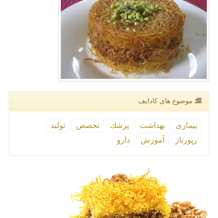
موضوع های كادایف
بیماری
بهداشت
پزشك
تخصص
تولید
رپورتاژ
آموزش
دارو