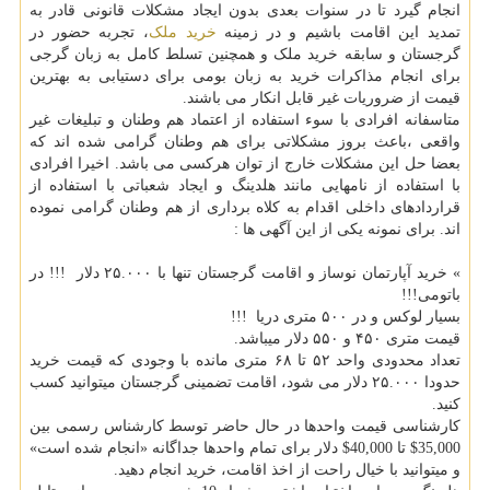
انجام گیرد تا در سنوات بعدی بدون ایجاد مشکلات قانونی قادر به
تمدید این اقامت باشیم و در زمینه
خرید ملک
، تجربه حضور در
گرجستان و سابقه خرید ملک و همچنین تسلط کامل به زبان گرجی
برای انجام مذاکرات خرید به زبان بومی برای دستیابی به بهترین
قیمت از ضروریات غیر قابل انکار می باشند.
متاسفانه افرادی با سوء استفاده از اعتماد هم وطنان و تبلیغات غیر
واقعی ،باعث بروز مشکلاتی برای هم وطنان گرامی شده اند که
بعضا حل این مشکلات خارج از توان هرکسی می باشد. اخیرا افرادی
با استفاده از نامهایی مانند هلدینگ و ایجاد شعباتی با استفاده از
قراردادهای داخلی اقدام به کلاه برداری از هم وطنان گرامی نموده
اند. برای نمونه یکی از این آگهی ها :
» خرید آپارتمان نوساز و اقامت گرجستان تنها با ۲۵.۰۰۰ دلار !!! در
باتومی!!!
بسیار لوکس و در ۵۰۰ متری دریا !!!
قیمت متری ۴۵۰ و ۵۵۰ دلار میباشد.
تعداد محدودی واحد ۵۲ تا ۶۸ متری مانده با وجودی که قیمت خرید
حدودا ۲۵.۰۰۰ دلار می شود، اقامت تضمینی گرجستان میتوانید کسب
کنید.
کارشناسی قیمت واحدها در حال حاضر توسط کارشناس رسمی بین
35,000$ تا 40,000$ دلار برای تمام واحدها جداگانه «انجام شده است»
و میتوانید با خیال راحت از اخذ اقامت، خرید انجام دهید.