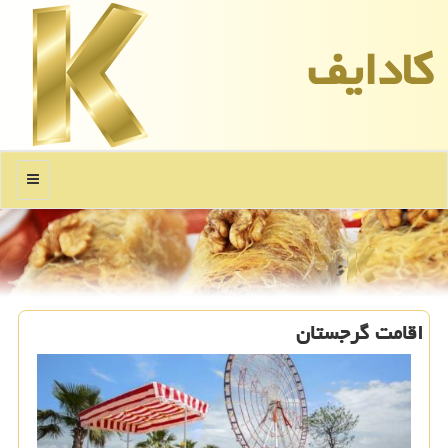
كادایف
منو
اقامت گرجستان