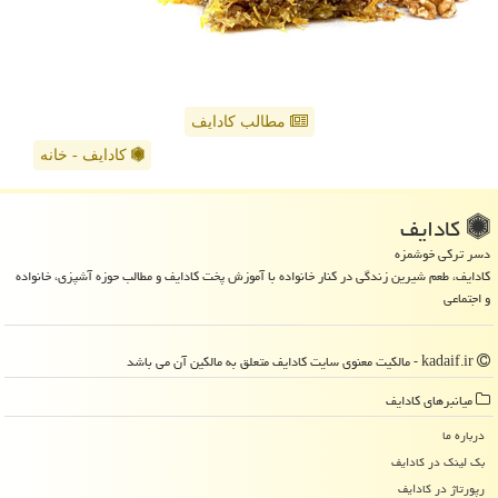
مطالب کادایف
کادایف - خانه
كادایف
دسر ترکی خوشمزه
کادایف، طعم شیرین زندگی در کنار خانواده با آموزش پخت کادایف و مطالب حوزه آشپزی، خانواده
و اجتماعی
kadaif.ir - مالکیت معنوی سایت كادایف متعلق به مالکین آن می باشد
میانبرهای كادایف
درباره ما
بک لینک در كادایف
رپورتاژ در كادایف