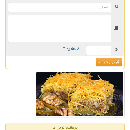
= ۸ بعلاوه ۴
درج کامنت
پربیننده ترین ها