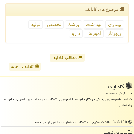
موضوع های كادایف
بیماری
بهداشت
پزشك
تخصص
تولید
رپورتاژ
آموزش
دارو
مطالب کادایف
کادایف - خانه
كادایف
دسر ترکی خوشمزه
کادایف، طعم شیرین زندگی در کنار خانواده با آموزش پخت کادایف و مطالب حوزه آشپزی، خانواده
و اجتماعی
kadaif.ir - مالکیت معنوی سایت كادایف متعلق به مالکین آن می باشد
میانبرهای كادایف