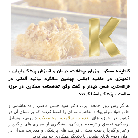
كادایف: مسكو - وزرای بهداشت، درمان و آموزش پزشكی ایران و
اندونزی در حاشیه اجلاس چهلمین سالگرد بیانیه آلماتی در
قزاقستان، ضمن دیدار و گفت وگو، تفاهمنامه همكاری در حوزه
سلامت و پزشكی امضا كردند.
به گزارش روز جمعه ایرنا، دكتر سید حسن قاضی زاده هاشمی و
خانم «نیلا مولو پوك» تفاهم نامه ای را امضا كردند كه بر مبنای آن دو
كشور در حوزه های
خدمات
سلامت
،
محصولات
دارویی، وسایل
پزشكی، تحقیق و توسعه پزشكی، پیشگیری از بیماری های واگیردار
و غیر واگیردار، طب سنتی، فوریت های پزشكی و مدیریت بحران در
زمان وقوع بلایای طبیعی با یكدیگر همكاری خواهند كرد.