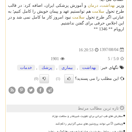
وزیر
بهداشت
،
درمان
و آموزش پزشكی ایران، اضافه كرد: در قالب
طرح تحول
سلامت
هم توانستیم عهد و پیمان خویش را كامل كنیم؛ به
عبارتی اگر طرح تحول
سلامت
نبود امروز كار ما كامل نمی شد و در
این اجلاس حرفی برای گفتن نداشتیم.
اروپام ** 1346 **
1397/08/04
16:20:53
1901
5
/
5.0
تگهای خبر:
بهداشت
,
بیماری
,
پزشك
,
خدمات
این مطلب را می پسندید؟
(0)
(1)
تازه ترین مطالب مرتبط
سفارش های طب ایرانی برای تقویت شیرمادر و سلامت نوزاد
ویتامین D می تواند پروتئین های سمی آلزایمر را کم کند
ذخایر چربی سلولی به بدن در مبارزه با ویروس ها کمک می نماید