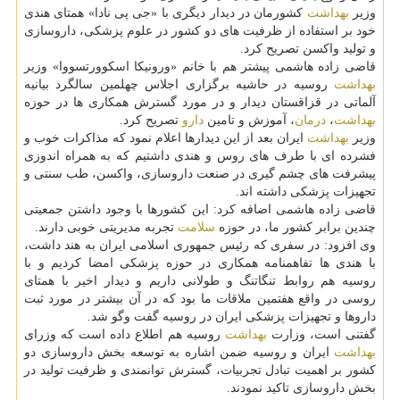
وزیر
بهداشت
كشورمان در دیدار دیگری با «جی پی نادا» همتای هندی
خود بر استفاده از ظرفیت های دو كشور در علوم پزشكی، داروسازی
و تولید واكسن تصریح كرد.
قاضی زاده هاشمی پیشتر هم با خانم «ورونیكا اسكوورتسووا» وزیر
بهداشت
روسیه در حاشیه برگزاری اجلاس چهلمین سالگرد بیانیه
آلماتی در قزاقستان دیدار و در مورد گسترش همكاری ها در حوزه
بهداشت
،
درمان
، آموزش و تامین
دارو
تصریح كرد.
وزیر
بهداشت
ایران بعد از این دیدارها اعلام نمود كه مذاكرات خوب و
فشرده ای با طرف های روس و هندی داشتیم كه به همراه اندوزی
پیشرفت های چشم گیری در صنعت داروسازی، واكسن، طب سنتی و
تجهیزات پزشكی داشته اند.
قاضی زاده هاشمی اضافه كرد: این كشورها با وجود داشتن جمعیتی
چندین برابر كشور ما، در حوزه
سلامت
تجربه مدیریتی خوبی دارند.
وی افزود: در سفری كه رئیس جمهوری اسلامی ایران به هند داشت،
با هندی ها تفاهمنامه همكاری در حوزه پزشكی امضا كردیم و با
روسیه هم روابط تنگاتنگ و طولانی داریم و دیدار اخیر با همتای
روسی در واقع هفتمین ملاقات ما بود كه در آن بیشتر در مورد ثبت
داروها و تجهیزات پزشكی ایران در روسیه گفت وگو شد.
گفتنی است، وزارت
بهداشت
روسیه هم اطلاع داده است كه وزرای
بهداشت
ایران و روسیه ضمن اشاره به توسعه بخش داروسازی دو
كشور بر اهمیت تبادل تجربیات، گسترش توانمندی و ظرفیت تولید در
بخش داروسازی تاكید نمودند.