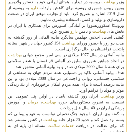
وزیر
بهداشت
روسیه در دیدار با همتای ایرانی خود به دستور ولادیمیر
پوتین رییس جمهوری روسیه برای كاهش واردات
دارو
به روسیه از
سال 2019 اشاره و تصریح كرد: باید از تجارب موفق ایران در صنعت
داروسازی و تولید واكسن، استفاده بیشتری نماییم.
ورونیكا اسكوورتسووا بر آمادگی كشورش برای همكاری با ایران در
بخش های
بهداشت
و تامین
دارو
تصریح كرد.
گفتنی است، اجلاس چهلمین سالگرد بیانیه آلماتی از روز گذشته به
مدت دو روز با حضور وزرای
بهداشت
194 كشور جهان در شهر آستانه
پایتخت قزاقستان در حال برگزاری است.
بیانیه آلماتی در سال 1977 میلادی در سی امین مجمع جهانی
بهداشت
در اتحاد جماهیر شوروی سابق در آلماتی قزاقستان با شعار سلامتی
برای همه تا سال 2000 میلادی صادر و به بیانیه آلماتی مشهور شد.
هدف بیانیه آلماتی تاكید بر دستیابی همه مردم جهان به سطحی از
سلامتی جسمانی، روانی و اجتماعی در سال 2000 میلادی بود و این
بیانیه درصدد است تا برای همه مردم امكان برخورداری از یك زندگی
موثر و مولد را فراهم آورد.
وزیر
بهداشت
ایران روز گذشته بامداد در اولین پنل عمومی این
نشست به تشریح دستاوردهای حوزه
بهداشت
،
درمان
و آموزش
پزشكی ایران در 40 سال قبل پرداخت.
به گفته وی، ایران با وجود جنگ تحمیلی توانست به عهد و پیمانی كه
بسته بود عمل كند و حدود 20 هزار خانه
بهداشت
در كشور مستقر شد
كه برای عدالت در دریافت
خدمات
سلامت
مساله ای پایه ای به
حساب می آید.