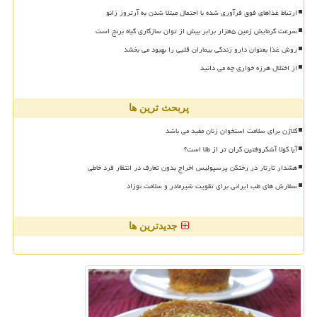
ارتباط غذاهای فوق فرآوری شده با احتمال مبتلا شدن به آرتروز زانو
سرعت گرمایش زمین ۵هزار برابر بیش از توان سازگاری گیاه برنج است
روش غذا بعنوان دارو زندگی بیماران قلبی را بهبود می بخشد
از اختلال هرزه خواری چه می دانید
پربحث ترین ها
کلاژن برای سلامت استخوان زنان مفید می باشد
آیا کولا آشکروفتین گران تر از طلا است؟
هشدار تارتار در رختکن پرسپولیس اخراج بدون تعارف در انتظار فرد خاطی
سفارش های طب ایرانی برای تقویت شیرمادر و سلامت نوزاد
جدیدترین ها