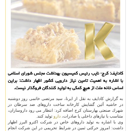
كادایف: كرج- نایب رئیس كمیسیون بهداشت مجلس شورای اسلامی
با اشاره به اهمیت تامین نیاز دارویی كشور اظهار داشت: براین
اساس خانه ملت از هیچ كمكی به تولید كنندگان فروگذار نیست.
به گزارش كادایف به نقل از ایرنا، سید مرتضی خاتمی روز دوشنبه
در حاشیه آئین گشایش كارخانه ساخت داروهای ضد سرطان در
شهرك صنعتی بهارستان كرج اضافه كرد: انتظار می رود داروسازان،
متناسب با نیازهای داخلی یا صادرات،
دارو
تولید كنند.
وی با اشاره به تولید داروهای خاص در شركت اكترو البرز اظهار
داشت: امروز حركتی ثمین در شرایط تحریمی در این شركت انجام