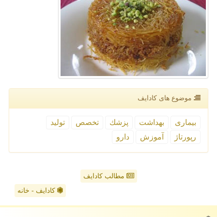
موضوع های كادایف
بیماری
بهداشت
پزشك
تخصص
تولید
رپورتاژ
آموزش
دارو
مطالب کادایف
کادایف - خانه