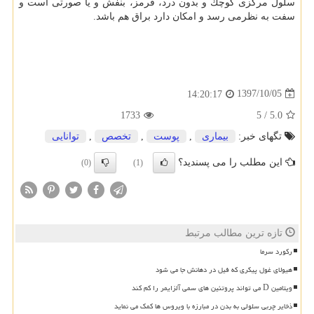
سلول مركزی كوچك و بدون درد، قرمز، بنفش و یا صورتی است و
سفت به نظرمی رسد و امكان دارد براق هم باشد.
1397/10/05
14:20:17
1733
5
/
5.0
تگهای خبر:
بیماری
,
پوست
,
تخصص
,
توانایی
این مطلب را می پسندید؟
(0)
(1)
تازه ترین مطالب مرتبط
رکورد سرما
هیولای غول پیکری که فیل در دهانش جا می شود
ویتامین D می تواند پروتئین های سمی آلزایمر را کم کند
ذخایر چربی سلولی به بدن در مبارزه با ویروس ها کمک می نماید