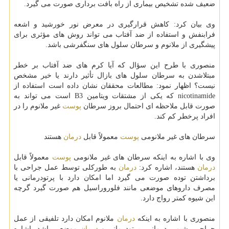
ضعیف شده تشخیص بیماری از راه بافت برداری صورت می گیرد.
وی بیان كرد: كاهش قرارگیری در معرض نور خورشید و اشعه
فرابنفش و استفاده از ضد آفتاب می تواند روش های مؤثری برای
پیشگیری از ملانوم و سرطان سلول های سنگفرشی باشد.
منصوری با طرح این سؤال كه آیا كرم های ضد آفتاب بر خطر
مبتلاشدن به سرطان سلول های بازال تأثیر دارند یا خیر مشخص
نیست؟ اظهار نمود: مطالعات محققان نشان داده است استفاده از
nicotinamide كه یكی از مشتقات ویتامین B3 است می تواند به
صورت قابل ملاحظه ای احتمال بروز سرطان
پوست
غیر ملانوم را در
افراد پرخطر كم كند.
سرطان های غیر ملانومی
پوست
معمولاً قابل
درمان
هستند
وی با اشاره به اینكه سرطان های غیر ملانومی
پوست
معمولاً قابل
درمان
هستند، اشاره كرد:
درمان
به طوركلی توسط عمل جراحی با
برداشتن توده صورت می گیرد اما امكان دارد با پرتودرمانی یا
مصرف داروهای موضعی مانند فلوروراسیل هم صورت گیرد گرچه
این شیوه كمتر رواج دارد.
منصوری با اشاره به اینكه
درمان
ملانوم امكان دارد تلفیقی از عمل
جراحی، شیمی درمانی، پرتودرمانی و
درمان
موضعی باشد، اشاره