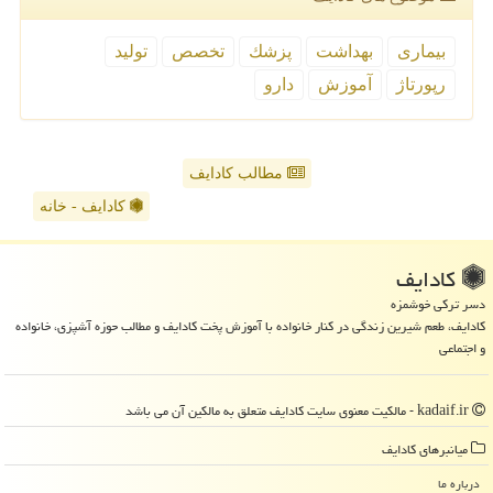
بیماری
بهداشت
پزشك
تخصص
تولید
رپورتاژ
آموزش
دارو
مطالب کادایف
کادایف - خانه
كادایف
دسر ترکی خوشمزه
کادایف، طعم شیرین زندگی در کنار خانواده با آموزش پخت کادایف و مطالب حوزه آشپزی، خانواده
و اجتماعی
kadaif.ir - مالکیت معنوی سایت كادایف متعلق به مالکین آن می باشد
میانبرهای كادایف
درباره ما