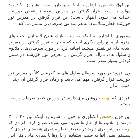
این فوق
تخصص
با اشاره به اینكه سرطان
پوست
بیشتر از ۹۰ درصد
موارد به سبب قرار گرفتن در معرض اشعه فرابنفش خورشید
احداث می شود، اظهار داشت: این قرار گرفتن در معرض نور
خورشید خطر مبتلاشدن به هر سه نوع سرطان را بیشتر می كند.
منصوری با اشاره به اینكه به سبب نازك شدن لایه ازن تخت های
برنزه باز منبع رایج دیگری است كه منجر به قرار گرفتن در معرض
اشعه های فرابنفش هستند، اضافه كرد: در مورد سرطان های ملانوم
و سلول های بازال، قرار گرفتن در معرض نور خورشید در سنین
كودكی بسیار مضر است.
وی افزود: در مورد سرطان سلول های سنگفرشی كلاً در معرض نور
خورشید قرار گرفتن، مهم می باشد و زمان قرار گرفتن آن چندان
اهمیتی ندارد.
افرادی كه
پوست
روشن تری دارند در معرض خطر سرطان
پوست
هستند
این فوق
تخصص
آنكولوژی و خون با اشاره به اینكه بین ۲۰ تا ۳۰
درصد از ملانوم ها از خال ها شروع می شوند، عنوان كرد: افرادی كه
پوست
روشن تری دارند در معرض خطر بیشتری هستند و افرادی كه
سیستم ایمنی آنها به سبب استفاده از داروها یا بیماری هایی مثل ایدز