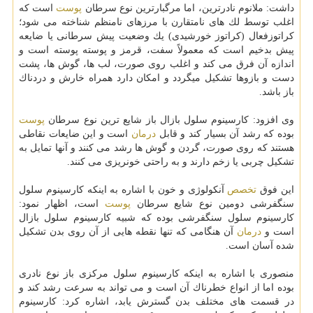
داشت: ملانوم نادرترین، اما مرگبارترین نوع سرطان
پوست
است كه
اغلب توسط لك های نامتقارن با مرزهای نامنظم شناخته می شود؛
كراتوزفعال (كراتوز خورشیدی) یك وضعیت پیش سرطانی یا ضایعه
پیش بدخیم است كه معمولاً سفت، قرمز و پوسته پوسته است و
اندازه آن فرق می كند و اغلب روی صورت، لب ها، گوش ها، پشت
دست و بازوها تشكیل میگردد و امكان دارد همراه خارش و دردناك
باز باشد.
وی افزود: كارسینوم سلول بازال باز شایع ترین نوع سرطان
پوست
بوده كه رشد آن بسیار كند و قابل
درمان
است و این ضایعات نقاطی
هستند كه روی صورت، گردن و گوش ها رشد می كنند و آنها تمایل به
تشكیل چربی یا زخم دارند و به راحتی خونریزی می كنند.
این فوق
تخصص
آنكولوژی و خون با اشاره به اینكه كارسینوم سلول
سنگفرشی دومین نوع شایع سرطان
پوست
است، اظهار نمود:
كارسینوم سلول سنگفرشی بوده كه شبیه كارسینوم سلول بازال
است و
درمان
آن هنگامی كه تنها نقطه هایی از آن روی بدن تشكیل
شده آسان است.
منصوری با اشاره به اینكه كارسینوم سلول مركزی باز نوع نادری
بوده اما از انواع خطرناك آن است و می تواند به سرعت رشد كند و
در قسمت های مختلف بدن گسترش یابد، اشاره كرد: كارسینوم