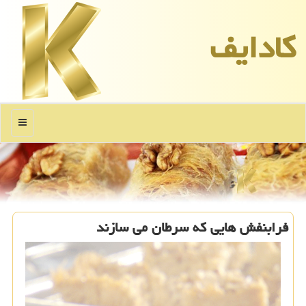
كادایف
منو
فرابنفش هایی كه سرطان می سازند