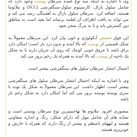
وی با اشاره به اینكه سه نوع عمده سرطان
پوست
وجود دارد كه
شامل سلول بازال، كارسینوم سلول-سنگفرشی (SCC) و ملانوما
هستند، اضافه كرد: سرطان سلول بازال به آهستگی رشد می كند و
می تواند به بافت اطراف آن لطمه برساند اما بعید است به مناطق
دور گسترش یابد و یا به مرگ منجر شود.
این فوق
تخصص
آنكولوژی و خون بیان كرد: این سرطان معمولاً به
شكل قسمتی از
پوست
كه بالا آمده و بدون درد باز است؛ امكان دارد
براق باشد با عروق خونی كوچك كه روی آن جریان دارند یا به شكل
یك ناحیه از
پوست
كه بالا آمده به همراه یك زخم بروز می كند.
احتمال انتشار سرطان سلول های سنگفرشی بیشتر است
وی با اشاره به اینكه احتمال انتشار سرطان سلول های سنگفرشی
بیشتر است، اظهار داشت: این سرطان معمولاً به شكل یك توده با
سری پوسته پوسته بروز می كند اما امكان دارد به شكل زخم باز
باشد.
منصوری افزود: ملانوم ها تهاجمی‎ترین نوع سرطان پوستی است و
نشانه های آن شامل مول كه دارای شكل، رنگ و اندازه متفاوتی
هستند و لبه‎های نامنظم و بیشتر از رنگ دارند كه همراه با خارش و
خونریزی هستند.