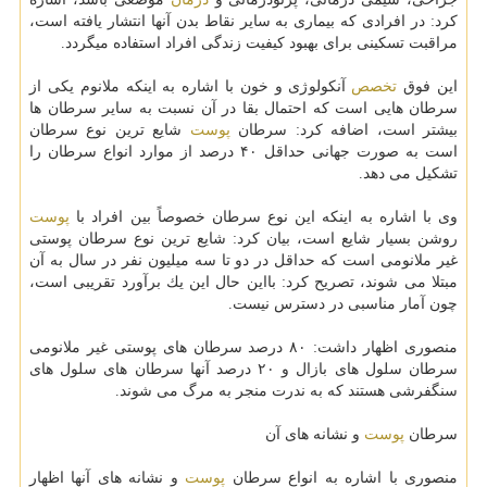
كرد: در افرادی كه بیماری به سایر نقاط بدن آنها انتشار یافته است،
مراقبت تسكینی برای بهبود كیفیت زندگی افراد استفاده میگردد.
این فوق
تخصص
آنكولوژی و خون با اشاره به اینكه ملانوم یكی از
سرطان هایی است كه احتمال بقا در آن نسبت به سایر سرطان ها
بیشتر است، اضافه كرد: سرطان
پوست
شایع ترین نوع سرطان
است به صورت جهانی حداقل ۴۰ درصد از موارد انواع سرطان را
تشكیل می دهد.
وی با اشاره به اینكه این نوع سرطان خصوصاً بین افراد با
پوست
روشن بسیار شایع است، بیان كرد: شایع ترین نوع سرطان پوستی
غیر ملانومی است كه حداقل در دو تا سه میلیون نفر در سال به آن
مبتلا می شوند، تصریح كرد: بااین حال این یك برآورد تقریبی است،
چون آمار مناسبی در دسترس نیست.
منصوری اظهار داشت: ۸۰ درصد سرطان های پوستی غیر ملانومی
سرطان سلول های بازال و ۲۰ درصد آنها سرطان های سلول های
سنگفرشی هستند كه به ندرت منجر به مرگ می شوند.
سرطان
پوست
و نشانه های آن
منصوری با اشاره به انواع سرطان
پوست
و نشانه های آنها اظهار