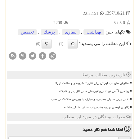
1397/10/21
22:22:51
2208
5
/
5.0
تگهای خبر:
بهداشت
,
بیماری
,
پزشك
,
تخصص
این مطلب را می پسندید؟
(0)
(1)
تازه ترین مطالب مرتبط
سفارش های طب ایرانی برای تقویت شیرمادر و سلامت نوزاد
ویتامین D می تواند پروتئین های سمی آلزایمر را کم کند
ذخایر چربی سلولی به بدن در مبارزه با ویروس ها کمک می نماید
زائرین اربعین برای نوشیدن آب منتظر تشنگی نباشند
نظرات بینندگان در مورد این مطلب
لطفا شما هم
نظر دهید