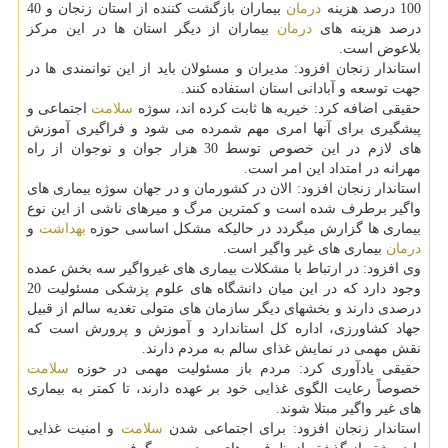
100 درصد هزینه
درمان
بیماران بازگشت كننده از استان زنجان و 40
درصد هزینه های
درمان
بیماران از دیگر استان ها در این مركز
بلاعوض است.
استاندار زنجان افزود: مدیران و مسئولان باید از این توانمندی ها در
جهت توسعه و آبادانی استان استفاده كنند.
حقیقی اضافه كرد: خیریه ها ثابت كرده اند، سوژه
سلامت
اجتماعی و
پیشگیری برای آنها امری مهم شمرده می شود و فراگیری آموزش
های لازم در این خصوص توسط 30 هزار جوان و نوجوان از راه
مهرانه در امتداد این امر است.
استاندار زنجان افزود: الان در كشورمان و در جهان سوژه بیماری های
واگیر برطرف شده است و كمترین مرگ و میرهای ناشی از این نوع
بیماری ها گزارش میگردد در حالیكه مشكل اساسی حوزه
بهداشت
و
درمان
بیماری های غیر واگیر است.
وی افزود: در ارتباط با مشكلات بیماری های غیرواگیر سه بخش عمده
وجود دارد كه در این میان دانشگاه های علوم پزشكی مسئولیت 20
درصدی دارند و بخشهای دیگر سازمان های متولی تغدیه سالم از قبیل
جهاد كشاورزی، اداره كل استاندارد و آموزش و پرورش است كه
نقش مهمی در نمایش غذای سالم به مردم دارند.
حقیقی یادآوری كرد: مردم باز مسئولیت مهمی در حوزه
سلامت
خصوصاً رعایت الگوی غذایی خود بر عهده دارند، تا كمتر به بیماری
های غیر واگیر مبتلا شوند.
استاندار زنجان افزود: برای اجتماعی شدن
سلامت
و امنیت غذایی