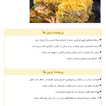
پربیننده ترین ها
ارتباط غذاهای فوق فرآوری شده با احتمال مبتلا شدن به آرتروز زانو
سرعت گرمایش زمین ۵هزار برابر بیش از توان سازگاری گیاه برنج است
روش غذا بعنوان دارو زندگی بیماران قلبی را بهبود می بخشد
از اختلال هرزه خواری چه می دانید
پربحث ترین ها
هشدار تارتار در رختکن پرسپولیس اخراج بدون تعارف در انتظار فرد خاطی
سفارش های طب ایرانی برای تقویت شیرمادر و سلامت نوزاد
نهنگ های قاتل باردیگر به یک قایق حمله کردند
۱۲ هفته رژیم فستینگ به حفظ کاهش وزن در یک سال بعد کمک نماید