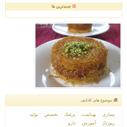
جدیدترین ها
موضوع های كادایف
بیماری
بهداشت
پزشك
تخصص
تولید
رپورتاژ
آموزش
دارو