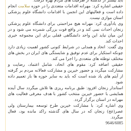
باید بیشتر از گذشته از ظرفیت های مردم بهره گرفت.
حقیقی اشاره كرد: مهرانه اقدامات متعددی را در حوزه
سلامت
انجام
داده است و فعالیتهای این انجمن با اقدامات دانشگاه علوم پزشكی
استان موازی نیست.
وی یادآوری كرد: مهرانه هیچ مزاحمتی برای دانشگاه علوم پزشكی
زنجان احداث نمی كند و در واقع قوت بزرگی شمرده می شود و در
این میان نباید این واحد دانشگاهی قفلی برای این مجموعه خیری
احداث كند.
وی گفت: اتحاد و همدلی در شرایط كنونی كشور اهمیت زیادی دارد
چونكه استكبار برای عدم توفیق و شایستگی های ایران در بخش های
مختلف توطئه های متعددی را اجرا می كند.
حقیقی اضافه كرد: مقوم های اتحاد، شامل اعتماد، رضایت و
مشاركت میگردد و حضور خیرین و مشاركت فعالانه مردم بر گرفته
از آیتم های یاد شده است كه باید به سایر حوزه ها باز تعمیم داده
شود.
استاندار زنجان افزود: طبق برنامه ریزی ها تلاش میگردد سال آینده
همایشی با حضور خیرین منتخب كشور با هدف معرفی فعالیت های
مهرانه در استان برگزار گردد.
وی اشاره كرد: با مشاركت خیرین طرح توسعه بیمارستان ولی
عصر(عج) زنجان كه در سال های گذشته راكد مانده بود، فعال
میگردد.
9646/6085