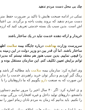
چك بی محل دست مردم ندهید
نمكی در ادامه صبحت هایش با تاكید بر ضرورت حفظ منز
دست مردم ندهید كه بروند پشت باجه و برگردند. بی اعتب
اش است. بدین سبب یك بسته خدمتی تعریف كنید كه ارزش داش
خریدار و ارائه دهنده خدمت نباید در یك ساختار باشند
سرپرست وزارت
بهداشت
درباره جایگاه بیمه
سلامت
اظهار
ساختار باشند. اما آن قدر بین دو وزیر دولت در این زمینه
را قیچی نماییم. بدین سبب هنوز هم معتقد نیستم كه مدیر
توانم برایش تعیین تكلیف كنم. این سازمان مستقل بوده و با
وی اشاره كرد: سازمان بیمه
سلامت
باید مطالبه گر باشد 
رینگ گیر آوردیم و دیگر توان خرید راهبردی خدمت را ندار
این صورت كه به صنعت
دارو
بگوییم كه ما داروهایتان را 
و ی اشاره كرد: اگر ۴۰ سال اخیر را مرور نماییم دستاوردهایمان در عرصه
دانشجو، داروهای تولید داخل و غیره افتخارات بزرگی بوده، ا
را نكنیم. باید بدانیم كه زمان به مردم نادان زمام امور را
وی با اشاره به نقش رسانه ها در اطلاع رسانی اصلاحات 