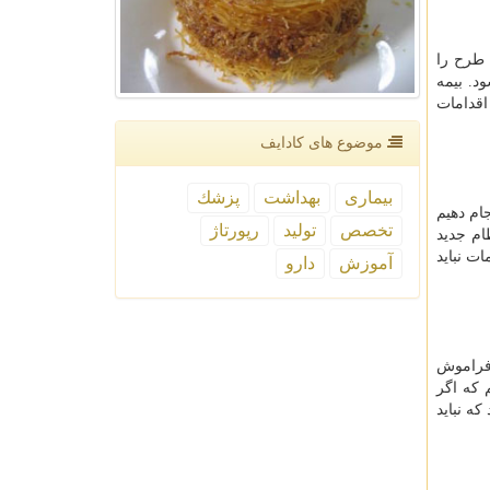
 طرح را
د. بیمه
اقدامات
موضوع های كادایف
بیماری
بهداشت
پزشك
جام دهیم
تخصص
تولید
رپورتاژ
ام جدید
ات نباید
آموزش
دارو
 فراموش
 كه اگر
ه نباید