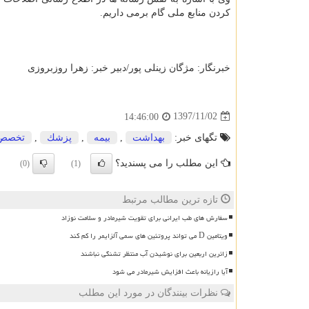
كردن منابع ملی گام برمی داریم.
خبرنگار: مژگان زینلی پور/دبیر خبر: زهرا روزبروزی
1397/11/02
14:46:00
تگهای خبر:
بهداشت
,
بیمه
,
پزشك
,
تخصص
این مطلب را می پسندید؟
(0)
(1)
تازه ترین مطالب مرتبط
سفارش های طب ایرانی برای تقویت شیرمادر و سلامت نوزاد
ویتامین D می تواند پروتئین های سمی آلزایمر را کم کند
زائرین اربعین برای نوشیدن آب منتظر تشنگی نباشند
آیا رازیانه باعث افزایش شیرمادر می شود
نظرات بینندگان در مورد این مطلب