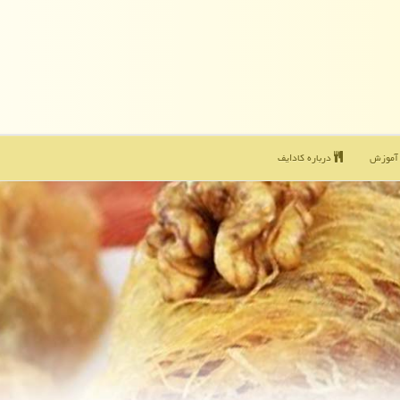
موزش
درباره كادایف