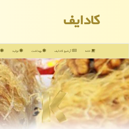
كادایف
خانه
آرشیو كادایف
بهداشت
تولید
آ