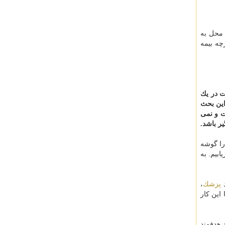
 محل به
چه بیمه
ت در یك
این بحث
 و نمی
ر باشد.
ا گوشه
ابیم. به
د
پزشك
،
 این كار
 هدفمند