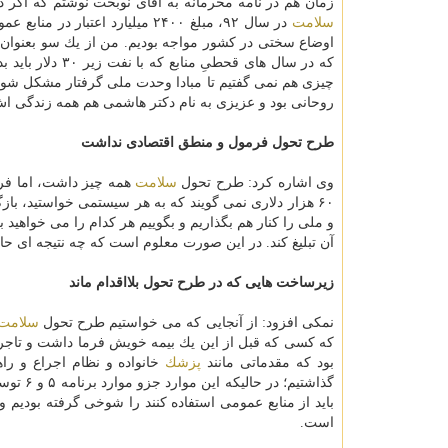
زمان هم در نامه محرمانه به آقای نوبخت نوشتم كه اگر د
سلامت
اوضاع سختی در كشور مواجه بودیم. من از یك سو بعنوان
چیزی هم نمی گفتیم تا مبادا وحدت ملی گرفتار مشكل شو
روحانی بود و عزیزی به نام دكتر هاشمی هم همه زندگی 
طرح تحول فرمول و منطق اقتصادی نداشت
وی اشاره كرد: طرح تحول
سلامت
۶۰ هزار دلاری نمی گویند كه به هر سیستمی خواستید، ب
و ملی را كنار هم بگذاریم و بگوییم هر كدام را می خواهید ب
آن تبلیغ كند. در این صورت معلوم است كه چه نتیجه ای 
زیرساخت هایی كه در طرح تحول بلااقدام ماند
نمكی افزود: از آنجایی كه می خواستیم طرح تحول
سلامت
كه كسی كه قبل از این یك بیمه خویش فرما داشت و تاجر 
بود كه مقدماتی مانند
پزشك
خانواده و نظام اجراع و راه
گذاشتیم
باید از منابع عمومی استفاده كنند را شوخی گرفته بودیم و
است.