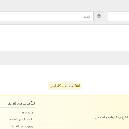
مطالب کادایف
میانبرهای كادایف
درباره ما
آشپزی، خانواده و اجتماعی
بک لینک در كادایف
رپورتاژ در كادایف