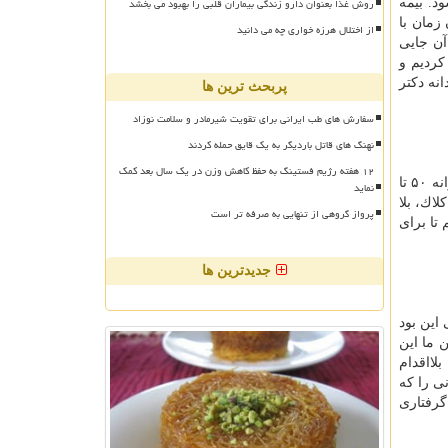
روش غذا بعنوان دارو زندگی بیماران قلبی را بهبود می بخشد
د. بیمه
 تومان رسید. در آن زمان با
از اختلال هرزه خواری چه می دانید
آن جایی
شور را مدیریت می كردیم و
نه دكتر
پربحث ترین ها
سفارش های طب ایرانی برای تقویت شیرمادر و سلامت نوزاد
نهنگ های قاتل باردیگر به یک قایق حمله کردند
۱۲ هفته رژیم فستینگ به حفظ کاهش وزن در یک سال بعد کمک
همه چیز داشت، اما فرمول اقتصادی و تفكر و منطق اقتصادی نداشت. در هیچ كجای دنیا با درآمد سرانه ۵۰ تا
نماید
اك، بلا
پرواز گروهی از تنهایی به صرفه تر است
 تا برای
جدیدترین ها
این بود
 ما این
لااقدام
 كسانی را كه
گرفتاری