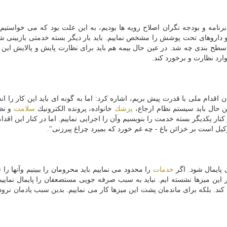
برنامه و بودجه نگران اصلاح رویه ها بودیم، به این علت بود كه می خواستیم
 و داروهای تحت پوشش را مشخص نماییم. باید بار دیگر بسته خدمتی بازبینی شو
طح بندی چه شد. در عین حال بیمه هم باید برای نظارت پایش و پالایش این 
رد نظارت و برخورد كند.
ن اقدام ملی با قدرت پیش بریم، اشاره كرد: اما به گونه ای باید این كار را ان
ین حال باید سیستم نظام ارجاع،
پزشك
خانواده، پرونده الكترونیك
سلامت
و نظ
 كنار یكدیگر بسته خدمت را بنویسیم وآن را اجرایی نماییم. اما در كنار این اقدام
كیل است بر خزائن باغ - چه غم خورد كه بمیرد چراغ پیرزنی".
پایمال شود. اگر
خدمات
را محدود می نماییم باید محرومان را ببینیم وآنها را
این میزها نشسته ایم. نباید به سبب صرفه جویی مستضعفان را پایمال نماییم
ند. بلكه برای ماندمان پشت این میزها كار می نماییم. بدین سبب یادمان نرود ك