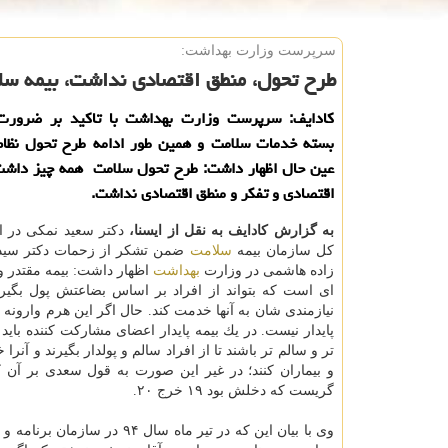
سرپرست وزارت بهداشت:
طرح تحول، منطق اقتصادی نداشت، بیمه سل
كادایف: سرپرست وزارت بهداشت با تاكید بر ضرورت 
بسته خدمات سلامت و همین طور ادامه طرح تحول نظام
عین حال اظهار داشت: طرح تحول سلامت همه چیز داشت،
اقتصادی و تفكر و منطق اقتصادی نداشت.
به گزارش كادایف به نقل از ایسنا،
دكتر سعید نمكی در ا
كل سازمان بیمه
سلامت
ضمن تشكر از زحمات دكتر سی
زاده هاشمی در وزارت
بهداشت
اظهار داشت: بیمه مقتدر و 
ای است كه بتواند از افراد بر اساس بضاعتش پول بگیر
نیازمندی شان به آنها خدمت كند. حال اگر این هرم وارونه 
پایدار نیست. در یك بیمه پایدار اعضای مشاركت كننده باید
تر و سالم تر باشند تا از افراد سالم و پولدار بگیرند و آنرا
و بیماران كنند؛ در غیر این صورت به قول سعدی بر آن كد
گریست كه دخلش بود ۱۹ خرج ۲۰.
وی با بیان این كه در تیر ماه سال ۹۴ در سازمان برنامه و بودجه شاهد اجرای طرح تحول نظام