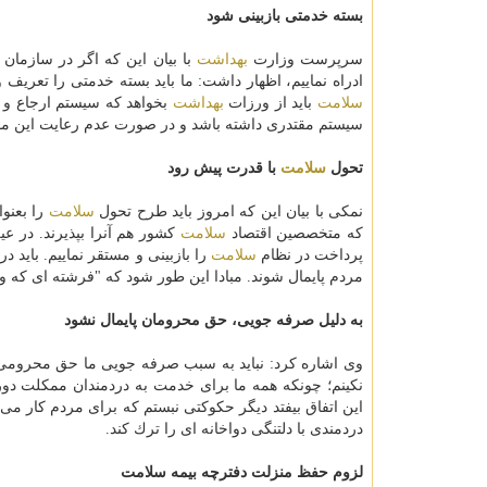
بسته خدمتی بازبینی شود
سرپرست وزارت
بهداشت
با بیان این كه اگر در سازمان 
ادراه نماییم، اظهار داشت: ما باید بسته خدمتی را تعریف
سلامت
باید از ورزات
بهداشت
بخواهد كه سیستم ارجاع و س
سیستم مقتدری داشته باشد و در صورت عدم رعایت این موا
تحول
سلامت
با قدرت پیش رود
نمكی با بیان این كه امروز باید طرح تحول
سلامت
را بعنوا
كه متخصصین اقتصاد
سلامت
كشور هم آنرا بپذیرند. در ع
پرداخت در نظام
سلامت
را بازبینی و مستقر نماییم. باید در
مردم پایمال شوند. مبادا این طور شود كه "فرشته ای كه و
به دلیل صرفه جویی، حق محرومان پایمال نشود
وی اشاره كرد: نباید به سبب صرفه جویی ما حق محرومی 
نكینم؛ چونكه همه ما برای خدمت به دردمندان ممكلت دور 
این اتفاق بیفتد دیگر حكوكتی نبستم كه برای مردم كار می ك
دردمندی با دلتنگی دواخانه ای را ترك كند.
لزوم حفظ منزلت دفترچه بیمه سلامت