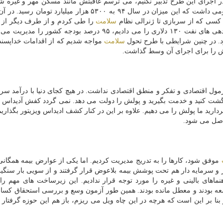
ر اجرای این طرح تدبیر نكنیم، می ترسم عاقبتش مانند مسكن مهر و غیره شو
در سال ۹۲، مبلغ ۲۴۰۰ میلیارد اعتبار در منابع عمومی داشت كه این میزان در سال ۹۴ به ۵۳۰۰ هزار میلیارد
 كسی كه از سربازی تا ژنرالی نظام
سلامت
را طی كردم و از طرف دیگر از 
كه در سال های قحطیِ منابع كه با نفت زیر ۳۰ دلار باید بدهی های نفت ۱۳۰ دلاری را می دادیم، ۹۵ درصد بودجه ك
د. در چنین شرایطی با طرح تحول
سلامت
مواجه شدیم كه از اقدامات خداپسندا
اش را برای اجرای آن وسط گذاشت.
ازگشت كنید و خدمت بگیرید و پولش را دولت می دهد. نمی گردد كفش آدیداس كل
ردارید ما پولش را می دهیم. علاوه بر این در كنار كشف ادیداس ویزیتور بگذاریم
حاصل می شود.
موفق شود، كارها را به تدریج مدیریت كردیم. اما یكی از عوارض بیمه همگانی 
و سرمایه دار هم تحت پوشش بیمه بلاعوض قرار گرفتند و از سویی بار سنگین
نماهای بالینی و غیره را مورد توجه قرار ندادیم. این زیرساخت های مهم را ب
؛ در حالیكه این موارد جزو موارد برنامه ۵ و ۶ توسعه بودند و معطل مانده بودند. همین طور آزمون وسع و بررسی استحقاق
 بنا بر این است كه هرچه در این چاه ویل می ریزم، باز هم این حوزه گرفتار 