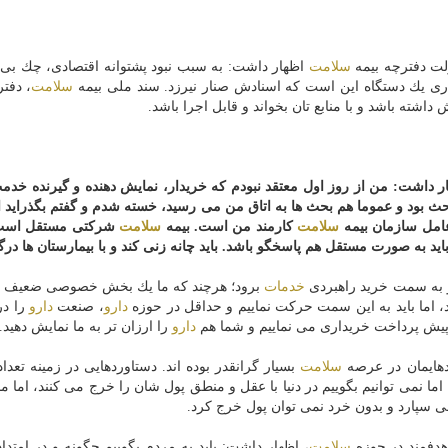
لت دفترچه بیمه
سلامت
اظهار داشت: به سبب نبود پشتوانه اقتصادی، چك بی
اری یك دستگاه این است كه اسنادش صنار نیرزد. سند ملی بیمه
سلامت
، دفتر
ته باشد و با منابع تان بخواند و قابل اجرا باشد.
 داشت: من از روز اول معتقد نبودم كه خریدار، نمایش دهنده و گیرنده خدم
 بحث بود و عموما هم بحث ها به اتاق من می رسید، خسته شدم و گفتم بگذراید 
عامل سازمان بیمه
سلامت
كارمند من است. بیمه
سلامت
شركتی مستقل است
ید به صورت مستقل هم پاسخگو باشد. باید چانه زنی كند و با بیمارستان ها درگی
و به سمت خرید راهبردی
خدمات
برود؛ هرچند كه ما یك بخش خصوصی ضعیف ر
د، اما باید به این سمت حركت نماییم و حداقل در حوزه
دارو
، صنعت
دارو
را دری
با پیش پرداخت خریداری می نماییم و شما هم
دارو
را ارزان تر به ما نمایش دهید.
سلامت
بسیار گرانقدر بوده اند. دستاوردهایی در زمینه تعدا
ما نمی توانیم بگوییم در دنیا با عقل و منطق پول شان را خرج می كنند، اما ما
 نمی سپارد و بدون خرد نمی توان پول خرج كرد.
هدفمند در حوزه
سلامت
، اظهار داشت: باید به مردم بگوییم چگونه و در امتداد