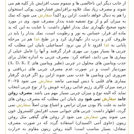
از جانب دیگر این ناخالصی ها و سموم سبب افزایش بار كلیه هم می
شوند و مصرف زیاد نمك علاوه برافزایش فشارخون، پوكی استخوان
را هم به دنبال خواهد داشت. ازاین رو اكیداً
سفارش
می شود كه نمك
به میزان كم و از نوع تصفیه شده یددار مصرف شود. وی در مورد
نحوه صحیح نگهداری نمك یددار اظهار داشت: با عنایت به این كه ید
ماده ای فرار، حساس به نور و رطوبت است، نمك یددار را باید در
ظروف كدر و درب دار نگهداری كرد و در طبخ
غذا
هم در مرحله
پایانی به
غذا
افزود تا از بین نرود. اسماعیلی بابیان این مطلب كه
چربی ها بسیار مورد بی مهری قرار گرفتند و آنها را عامل خیلی از
بیماری ها می دانند، اضافه كرد: مصرف چربی به اندازه تعادل برای
جذب ویتامین های محلول در چربی (نظیر ویتامین های A، D، K، E)
موردنیاز است و در صورت عدم مصرف چربی های دریافتی و
ضروری این ویتامین ها جذب نمی شوند ازاین رو اگر فردی گرفتار
بیماری های قلبی یا دیس لیپیدمی نباشد
سفارش
می شود ۲۵-۲۰
درصد میزان كالری رژیم غذایی روزانه خویش را از نوع چربی انتخاب
نماید كه البته نوع و میزان چربی بسیار مهم می باشد.
مصرف روغن
جامد
سفارش
نمی شود
وی بابیان این مطلب كه مصرف روغن های
جامد به علت بالا بودن میزان ترانس و اشباع بودن اصلاً
سفارش
نمی
گردد، اظهار داشت: چربی های حیوانی سبب افزایش كلسترول خون
می شوند پس
سفارش
می شود از روغن های گیاهی مثل روغن
زیتون (حاوی آنتی اكسیدان) استفاده گردد كه در صورت مصرف
متعادل، بسیار مناسب است؛ البته روغن زیتون مقاوم به حرارت