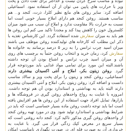
نبوده و مناسب سرخ كردن نیست و حداكثر برای تفت دادن و پخت
وپز با حرارت های پایین می توان از آن استفاده نمود. اسماعیلی
اضافه كرد: سایر روغن های مایع نظیر كلزا، ذرت، كنجد و... هم
مناسب هستند. روغن كنجد هم دارای املاح بسیار خوبی است اما
نسبت به حرارت بالا مقاومت ندارد و املاح آن سبب می شود میزان
كلسترول خون را كاهش پیدا كند و مجدداً تاكید می كنم این روغن ها
هم باید به میزان
سفارش
شده استفاده گردد. این كارشناس تغذیه با
ذكر این مطلب كه كارخانه های تولیدكننده روغن موظف می باشند
میزان اسید چرب ترانس را به زیر ۵ درصد برسانند به خانواده ها
سفارش
كرد، زمان خرید و انتخاب روغن حتماً به برچسب های روی
آن و میزان اسید چرب ترانس و اشباع بودن آن توجه داشته
باشند.البته این مورد برای تمامی مواد غذایی باید موردتوجه قرار
گیرد.
روغن زیتون بكر، املاح و آنتی اكسیدان بیشتری دارند
اسماعیلی، روغن كنجد و زیتون را برای پخت وپز و سالاد مناسب
دانست و اضافه كرد: روغن زیتون بكر، املاح و آنتی اكسیدان بیشتری
دارند البته باید به بهداشتی و استاندارد بودن آن هم توجه داشت.
امروزه با عنایت به رواج واحدهای روغن گیری در فروشگاه ها و
بازارها، تمایل افراد جهت استفاده از این روغن ها هم افزایش یافته
است اما باید توجه داشت روغن ماده بسیار حساسی است كه باید در
شرایط بهداشتی و استاندارد تولید شود. وی در مورد تهیه روغن كنجد
از واحدهای روغن گیری مذكور تاكید كرد: كنجد دانه روغنی است كه
بسیار سریع در معرض كپك زدگی قرار می گیرد. با عنایت به
خریداری آن به صورت فله ای در صورت نگهداری نامناسب امكان