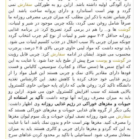
دارد آلودگی اولیه داشته باشد. ازاین رو به طوركلی
سفارش
نمی
گردد و بهتر است استاندارد و دارای پروانه ساخت باشد. این
كارشناس تغذیه با ذكر این مطلب كه میزان چربی مصرفی روزانه ما
صرفاً شامل روغن نمی گردد، بلكه چربی موجود در شیر و لبنیات،
گوشت
ها و... را هم در برمی گیرد تصریح كرد: در برنامه غذایی
روزانه حداقل ۳-۲ سهم شیر و لبنیات از نوع كم چرب انتخاب گردد
چونكه میزان چربی بالا سبب اختلال در جذب كلسیم لبنیات می شود.
باید توجه داشت كه مواد لبنی حاوی چربی بالای ۲.۵ درصد، پرچرب
محسوب می شوند. ایشان در ادامه
سفارش
كرد: چربی قابل رؤیت
در
گوشت
و
پوست
مرغ پیش از طبخ باید جدا شود. با عنایت به این
كه انواع سس ها (سس سالاد و كچاپ)، سوسیس، كالباس و فست
فودها دارای مقادیر بالای نمك و چربی هستند این قبیل مواد را از
رژیم غذایی خود حذف كرده یا كاهش دهید. این كارشناس تغذیه
دانشگاه تاكید كرد: روغن هایی كه دارای پایه حیوانی حاوی كلسترول
بالایی هستند كه سبب افزایش كلسترول خون می شوند. ازاین رو
باید به میزان مصرف روزانه آنها توجه داشت.
تأكید بر استفاده از
حبوبات و مغزهای خوراكی در رژیم غذایی روزانه
وی اظهار داشت:
یكی دیگر از گروه های غذایی حبوبات و مغزهای خوراكی هستند كه
سفارش
می شود روزانه نصف لیوان حبوبات و یك سوم لیوان مغزها
را مصرف كنید. مغزها بهتر است خام و بدون نمك باشد. اما با عنایت
به این كه گردو و مغزها دارای چربی و كالری هستند باید به میزان
متعادل مصرف شود. اسماعیلی با تاكید بر محدود كردن غذاهای سرخ