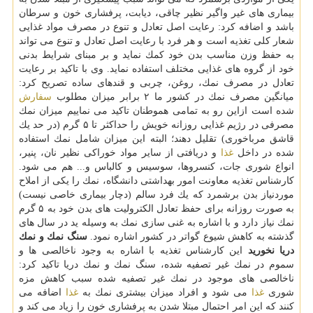
بیماری های غیر واگیر نظیر چاقی، دیابت، پرفشاری خون و سرطان
باشد و اضافه كرد: رعایت اصل تعادل و تنوع در مصرف مواد غذایی
شعار كلی تغذیه است و هر فرد با رعایت اصل تعادل و تنوع می تواند
به حفظ وزن مناسب بدن خود كمك نماید و بر مبنای شرایط بدنی
خود از گروه های غذایی مختلف استفاده نماید. وی با تاكید بر رعایت
تعادل در مصرف نمك، روغن، چربی و قندهای ساده تصریح كرد:
میانگین مصرف نمك در كشور ما ۲ برابر میزان مطلوب
سفارش
شده است ازاین رو به تمامی هموطنان تاكید می نماییم میزان نمك
مصرفی در رژیم غذایی روزانه خویش را حداكثر تا ۵ گرم (در حد یك
قاشق مرباخوری) تقلیل دهند؛ البته این میزان شامل نمك استفاده
شده در داخل
غذا
و دریافتی از سایر مواد خوراكی نظیر نان، پنیر،
انواع شوری جات، كنسروها، سوسیس و كالباس و... هم می شود.
كارشناس تغذیه معاونت امور بهداشتی دانشگاه، نمك را یكی از املاح
موردنیاز بدن برشمرد كه یك فرد سالم (دچار بیماری خاصی نیست)
به صورت روزانه برای حفظ تعادل الكترولیت های بدن خود به ۵ گرم
نمك نیاز دارد و با اشاره به غنی سازی نمك به وسیله ید در سال های
گذشته به كاهش شیوع گواتر در كشور اشاره نمود.
سنگ نمك و نمك
دریا نخورید
این كارشناس تغذیه با اشاره به وجود ناخالصی ها و
سموم در نمك غیر تصفیه شده، سنگ نمك و نمك دریا تاكید كرد:
ناخالصی های موجود در نمك غیر تصفیه شده سبب كاهش مزه
شوری
غذا
می شود و افراد میزان بیشتری نمك به
غذا
اضافه می
كنند كه این امر احتمال مبتلا شدن به پرفشاری خون را زیاد می كند و