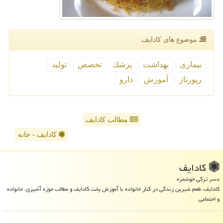
موضوع های كادایف
بیماری
بهداشت
پزشك
تخصص
تولید
رپورتاژ
آموزش
دارو
مطالب کادایف
کادایف - خانه
كادایف
دسر ترکی خوشمزه
کادایف، طعم شیرین زندگی در کنار خانواده با آموزش پخت کادایف و مطالب حوزه آشپزی، خانواده
و اجتماعی