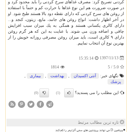
كردنی تصریح كرد: مصرف غذاهای سرخ كردنی را باید محدود كرد و
در صورت ضرورت هم این نوع غذاها با حرارت كم و حتماً با استفاده
از روغن های سرخ كردنی كه دارای نقطه دود بالا هستند طبخ شود. او
در آخر اظهار داشت: انواع روغن های جامد، مایع، زیتون، كنجد و...
دارای كالری یكسانی هستند و همگی به یك میزان سبب افزایش
چاقی و اضافه وزن می شوند. با عنایت به این كه هر گرم روغن
دارای ۹ كالری است، باید میزان روغن مصرفی روزانه خویش را از
بهترین نوع آن انتخاب نماییم.
1397/11/13
15:35:14
1814
5
/
5.0
تگهای خبر:
آنتی اكسیدان
,
بهداشت
,
بیماری
,
پزشك
این مطلب را می پسندید؟
(0)
(1)
تازه ترین مطالب مرتبط
ویتامین D می تواند پروتئین های سمی آلزایمر را کم کند