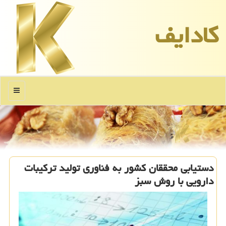
كادایف
منو
دستیابی محققان كشور به فناوری تولید تركیبات
دارویی با روش سبز