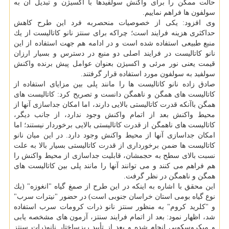
حالت ممكن را برای واكنش سولفیدها با اكسیژن و تبدیل آن به
سولفون ها فراهم نماییم.
وی افزود: یكی از خصوصیات منحصربه فرد این طرح كاهش
حداكثری هزینه فرایند است؛ چراكه برای سنتز نانو كاتالیست از یك
منبع طبیعی استفاده شده است و در ادامه هم جهت استفاده از این
نانو كاتالیست در فرایند اصلی دو منبع در دسترس و بسیار ارزان
قیمت یعنی نور مرئی و اكسیژن بعنوان عوامل پیش برنده واكنش
سولفید به سولفون مورد استفاده قرار گرفتند.
صادق زاده نانو كاتالیست ها را مانند پلی بین مزایای استفاده از
كاتالیست های همگن و ناهمگن دانست و تصریح كرد: كاتالیست های
همگن باآنكه قدرت كاتالیستی بالایی دارند، اما امكان جداسازی آنها از
محیط واكنش بعد از اتمام واكنش وجود ندارد، از جانب دیگر،
كاتالیست های ناهمگن از قدرت كاتالیستی بالایی برخوردار نیستند؛ اما
امكان جداسازی آنها از محیط واكنش وجود دارد. در این میان نانو
كاتالیست ها ضمن برخورداری از قدرت كاتالیستی بسیار بالا به علت
نسبت بالای سطح به حجمشان، قابلیت جداسازی از محیط واكنش را
هم فراهم می كنند و می توانند آنها را مانند پلی بین كاتالیست های
همگن و ناهمگن در نظر گرفت.
این محقق با اشاره به اینكه در این طرح از صمغ گیاه "انغوزه" (یك
نوع گیاه بومی استان خراسان جنوبی است) در حضور "نیترات سرب"
و "كلرید كروم" به منظور سنتز نانو ذرات كرومات سرب استفاده
شد، اظهار نمود: بعد از اتمام فرایند سنتز، آزمون های مشخصه یابی
و میكروسكوپی انجام شده و بعد از تأیید ریزساختار نانوذرات سنتز