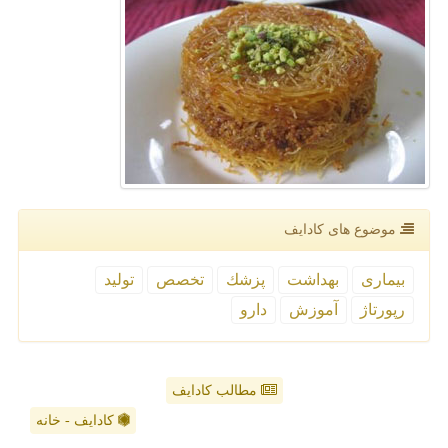
موضوع های كادایف
بیماری
بهداشت
پزشك
تخصص
تولید
رپورتاژ
آموزش
دارو
مطالب کادایف
کادایف - خانه