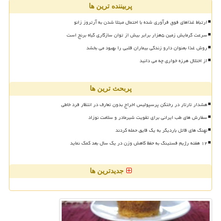
پربیننده ترین ها
ارتباط غذاهای فوق فرآوری شده با احتمال مبتلا شدن به آرتروز زانو
سرعت گرمایش زمین ۵هزار برابر بیش از توان سازگاری گیاه برنج است
روش غذا بعنوان دارو زندگی بیماران قلبی را بهبود می بخشد
از اختلال هرزه خواری چه می دانید
پربحث ترین ها
هشدار تارتار در رختکن پرسپولیس اخراج بدون تعارف در انتظار فرد خاطی
سفارش های طب ایرانی برای تقویت شیرمادر و سلامت نوزاد
نهنگ های قاتل باردیگر به یک قایق حمله کردند
۱۲ هفته رژیم فستینگ به حفظ کاهش وزن در یک سال بعد کمک نماید
جدیدترین ها