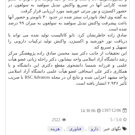
شده، كارایی آنها در تسریع واكنش تبدیل سولفید به سولفون در
حضور اكسیژن و نور مرئی خورشید مورد ارزیابی قرار گرفت.
به گفته وی ابعاد نانوذرات سنتز شده در حدود ۳۰ نانومتر و حضور آنها
باعث پیشرفت واكنش تبدیل سولفید به سولفون به میزان ۹۹ درصد
شده است.
صادق زاده خاطرنشان كرد: نانو كاتالیست تولید شده می تواند با
دریافت نور خورشید و اكسیژن، واكنش تولید تركیبات دارویی را
تسهیل و تسریع كند.
این تحقیقات از جانب دكتر سید محسن صادق زاده پژوهشگر مركز
رشد دانشگاه آزاد اسلامی واحد نیشابور، دكتر راحله ژیانی عضو هیأت
علمی و فرزانه شمسا دانشجوی مقطع دكتری این دانشگاه و با
همكاری دكتر علی اسحاقی عضو هیأت علمی دانشگاه آزاد اسلامی
واحد مشهد اجرایی شده و نتایج آن در مجله RSC Advances با ضریب
تأثیر ۲.۹۳۶ انتشار یافته است.
1397/12/06
14:30:06
2522
5
/
5.0
تگهای خبر:
دارو
,
فناوری
,
هزینه