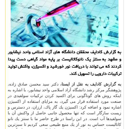
به گزارش كادایف محققان دانشگاه های آزاد اسلامی واحد نیشابور
و مشهد به سنتز یك نانوكاتالیست بر پایه مواد گیاهی دست پیدا
كردند كه می تواند با دریافت نور خورشید و اكسیژن، واكنش تولید
تركیبات دارویی را تسهیل كند.
به گزارش كادایف به نقل از ایسنا،
دكتر سید محسن صادق زاده،
پژوهشگر مركز رشد دانشگاه آزاد اسلامی واحد نیشابور، با اشاره به
اینكه روش های گوناگونی برای اكسید كردن تركیبات سولفیدی در
صنعت مورد استفاده قرار می گیرد، به مزایای استفاده از اكسیژن
اشاره نمود و اضافه كرد: اكسیژن یك گاز پاك، ارزان، در دسترس و
زیست سازگار است كه تنها محصول جانبی حاصل از واكنش آن با
سولفیدها آب است. در این راستا در طرح حاضر ما با سنتز یك نانو
كاتالیست حساس به نور از یك منبع طبیعی سعی كردیم تا سبزترین