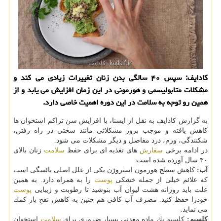
كادایف: سپس ۴۰ سالگی بدن زنان تغییرات زیادی می كند و
مشكلات متابولیسمی و هورمونی در این زمان افزایش می یابد و از
همین رو توجه به سلامت در این دوره اهمیت خاصی دارد.
به گزارش كادایف به نقل از ایسنا، با افزایش سن تراكم استخوان ها
كاهش یافته و موجب بروز مشكلاتی مانند سختی در راه رفتن،
شكنندگی، ورم، درد مفاصل و دیگر مشكلات می شود.
در ادامه برخی
سفارش
های تغذیه ای برای حفظ
سلامت
زنان بالای
۴۰ سال آورده شده است:
آب:
كاهش سطح هورمون استروژن یكی از علل اصلی یائسگی است
كه علائم خیلی از جمله خشكی
پوست
را به همراه دارد. به همین
علت باید روزانه هشت لیوان آب بنوشید تا رطوبت و زیبایی
پوست
خودرا حفظ كنید. مصرف آب كافی هم چنین به كاهش نفخ باز كمك
می نماید.
كلسیم:
كلسیم یك ماده معدنی بسیار ضروری برای
سلامت
استخوان