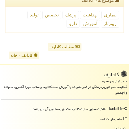
موضوع های كادایف
بیماری
بهداشت
پزشك
تخصص
تولید
رپورتاژ
آموزش
دارو
مطالب کادایف
کادایف - خانه
كادایف
دسر ترکی خوشمزه
کادایف، طعم شیرین زندگی در کنار خانواده با آموزش پخت کادایف و مطالب حوزه آشپزی، خانواده
و اجتماعی
kadaif.ir - مالکیت معنوی سایت كادایف متعلق به مالکین آن می باشد
میانبرهای كادایف
درباره ما