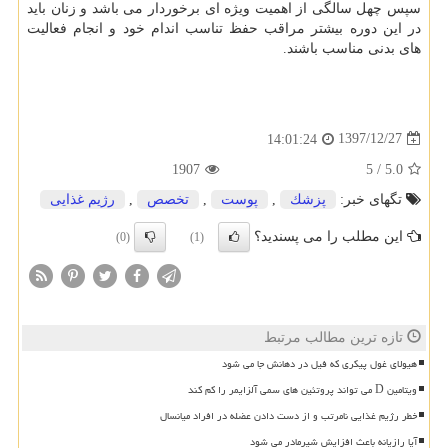
سپس چهل سالگی از اهمیت ویژه ای برخوردار می باشد و زنان باید
در این دوره بیشتر مراقب حفظ تناسب اندام خود و انجام فعالیت
های بدنی مناسب باشند.
1397/12/27
14:01:24
1907
5
/
5.0
تگهای خبر:
پزشك
,
پوست
,
تخصص
,
رژیم غذایی
این مطلب را می پسندید؟
(0)
(1)
تازه ترین مطالب مرتبط
هیولای غول پیکری که فیل در دهانش جا می شود
ویتامین D می تواند پروتئین های سمی آلزایمر را کم کند
خطر رژیم غذایی نامرتب و از دست دادن عضله در افراد میانسال
آیا رازیانه باعث افزایش شیرمادر می شود