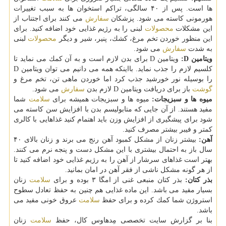
ها است. پس از ۴۰ سالگی، تراكم استخوان ها به سبب تغییرات
هورمونی كاسته می شود. پزشكان
سفارش
می كنند برای اجتناب از
این مشكلات
محصولات
لبنی را به رژیم غذایی خود اضافه كنید. برای
این منظور خوردن تخم مرغ، كشك، پنیر، شیر و دیگر
محصولات
لبنی
به شدت
سفارش
می شود.
ویتامین D:
ویتامین D برای بدن لازم است و به آن كمك می نماید تا
كلسیم لازم را جذب نماید. بااینكه همه می دانیم می توان ویتامین D
را بوسیله نور خورشید جذب كرد اما خوردن ماهی تن، تخم مرغ و
گوشت
باز برای دریافت ویتامین D لازم بدن
سفارش
می شود.
میوه ها و سبزیجات:
میوه ها و سبزیجات همیشه برای
سلامت
شما
مفید هستند. از آن جایی كه متابولیسم بدن با افزایش سن كاسته می
شود برای پیشگیری از افزایش وزن باید اهتمام كنید غذاهایی با كالری
كمتر و فیبر بیشتر مصرف كنید.
آهن:
بیشتر زنان از مشكل كمبود آهن رنج می برند و زنان بالای ۴۰
سال باز به احتمال بیشتری با این مشكل دست و پنجه نرم می كنند.
بهتر است غذاهای سرشار از آهن را به رژیم غذایی خود اضافه كنید تا
از هر گونه مشكل ناشی از فقر آهن در امان بمانید.
بذر كتان:
بذر كتان منبعی غنی از امگا ۳ بوده و برای
سلامت
زنان
بسیار مفید می باشد. این ماده غذایی هم چنین به حفظ تعادل سطوح
استروژن شما كمك كرده و برای حفظ
سلامت
عروق خونی مفید می
باشد.
بنا بر گزارش سایت تخصصی مِدهاوس كال، حفظ
سلامت
زنان