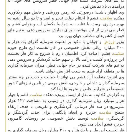
به تیم های شركت كننده جام جهانی قطر سرویس های خوبی با
درآمدهای بالا نمایش كرد.
وی اظهار داشت: درصورتی كه زمین ورزشی و بخش مهم ریكاوری
دهكده
سلامت
قشم تا اختتام دولت تدبیر و امید و تا دو سال آینده به
بهره برداری برسد، با عنایت به شرایط یكسان آب و هوایی قشم و
قطر می توان از این موقعیت برای نمایش سرویس دهی به تیم های
فوتبال كشورهای مختلف جهان بهره برد.
وزیر
ورزش
و جوانان با تاكید بر اهمیت سرمایه گذرای یك هزار و
۲۰۰ میلیارد ریالی بخش خصوصی در فاز نخست این طرح حوزه
سلامت
قشم، اضافه كرد: اطمینان دارم با شروع به كار فاز نخست
این پروژه و كسب درآمد بالا از سهم جذب گردشگر و سرویس دهی
به تیم های شركت كننده در جام جهانی قطر، میزان سرمایه گذاری
ها در منطقه آزاد قشم به شدت افزایش خواهد یافت.
وی افزود: منطقه آزاد قشم می تواند با حمایت و جذب هر چه بیشتر
سرمایه گذاران داخلی و خارجی، نقش مهمی در تامین نیازهای كشور
خصوصاً در شرایط خاص و تحریم ها ایفا كند.
به گزارش كادایف به نقل از ایسنا، پروژه دهكده
سلامت
قشم با چهار
هزار میلیارد ریال سرمایه گذاری در زمینی به مساحت ۱۲۲ هزار
مترمربع در سه فاز درمانی، گردشگری و تفریحی با هدف ارتقاء
سطح
سلامت
جزیره و ایجاد پایگاهی برای جذب گردشگر و
گردشگری
سلامت
توسط بخش خصوصی در روستای گامبرون
جزیره قشم ایجاد می شود.
فاز نخست این طرح با یك هزار و ۲۰۰ میلیارد ریال سرمایه گذاری به