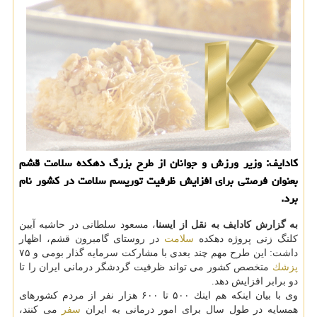
كادایف: وزیر ورزش و جوانان از طرح بزرگ دهكده سلامت قشم
بعنوان فرصتی برای افزایش ظرفیت توریسم سلامت در كشور نام
برد.
به گزارش كادایف به نقل از ایسنا
، مسعود سلطانی در حاشیه آیین
كلنگ زنی پروژه دهكده
سلامت
در روستای گامبرون قشم، اظهار
داشت: این طرح مهم چند بعدی با مشاركت سرمایه گذار بومی و ۷۵
پزشك
متخصص كشور می تواند ظرفیت گردشگر درمانی ایران را تا
دو برابر افزایش دهد.
وی با بیان اینكه هم اینك ۵۰۰ تا ۶۰۰ هزار نفر از مردم كشورهای
همسایه در طول سال برای امور درمانی به ایران
سفر
می كنند،