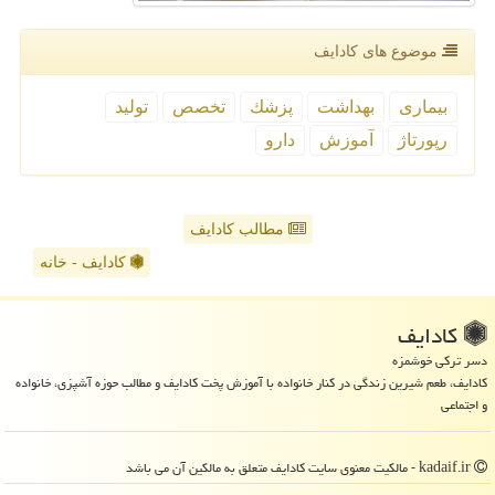
موضوع های كادایف
بیماری
بهداشت
پزشك
تخصص
تولید
رپورتاژ
آموزش
دارو
مطالب کادایف
کادایف - خانه
كادایف
دسر ترکی خوشمزه
کادایف، طعم شیرین زندگی در کنار خانواده با آموزش پخت کادایف و مطالب حوزه آشپزی، خانواده
و اجتماعی
kadaif.ir - مالکیت معنوی سایت كادایف متعلق به مالکین آن می باشد