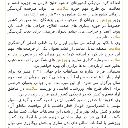
اضافه كرد: نزدیكی كشورهای حاشیه خلیج فارس به جزیره قشم و
فعالیت این طرح مهم حوزه
سلامت
می تواند ظرفیت گردشگر
درمانی كشورمان را به یك میلیون و ۲۰۰ هزار نفر ارتقا دهد.
وزیر
ورزش
و جوانان از ظرفیت ثمین پزشكان متخصص در كشور
خصوصاً در حوزه بیماری های صعب العلاج، جراحی های قلب باز،
پیوند اعضا و جراحی های چشم بعنوان فرصتی برای جذب گردشگر
سلامت
نام برد.
وی با تاكید بر اینكه می توانیم ایران را به قطب اصلی گردشگری
سلامت
منطقه تبدیل نماییم، از قشم بعنوان یكی از فرصت های مهم
این حوزه یاد كرد و اضافه كرد: به هر میزان كه در بخش
درمان
و
سلامت
سرمایه گذاری نماییم و
ورزش
های همگانی را توسعه دهیم،
بطور حتم از بازدهی ده ها برابری آن بهره خواهیم برد.
سلطانی فر با اشاره به مسابقات جام جهانی ۲۰۲۲ قطر كه برای
اولین بار با عنایت به شرایط آب و هوایی كشور میزبان در نیمه دوم
سال برگزار می شود، از این تورنمنت مهم جهانی بعنوان فرصتی
برای ایجاد طرح های ورزشی، اقامتی و توریسم
سلامت
در مناطق
آزاد قشم و كیش كه در نزدیكی كشور قطر قرار دارند، نام برد.
وی افزود: با حضور سفیر كشورمان در قطر، گفت و گوهای بسیار
مهمی با كنفدراسیون فوتبال قطر داشتیم تا از موقعیت مناطق آزاد
قشم و كیش برای بهتر برگزار شدن این مسابقات جهانی كمك نماییم.
بگفته سلطانی فر، در نوار ساحلی جزیره قشم با ایجاد چند كمپ
ورزشی با امكانات سالن های بدن سازی و بخش ریكاوری می توان