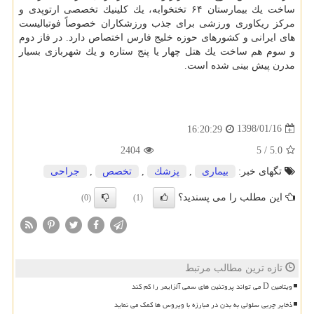
ساخت یك بیمارستان ۶۴ تختخوابه، یك كلینیك تخصصی ارتوپدی و
مركز ریكاوری ورزشی برای جذب ورزشكاران خصوصاً فوتبالیست
های ایرانی و كشورهای حوزه خلیج فارس اختصاص دارد. در فاز دوم
و سوم هم ساخت یك هتل چهار یا پنج ستاره و یك شهربازی بسیار
مدرن پیش بینی شده است.
1398/01/16
16:20:29
2404
5
/
5.0
تگهای خبر:
بیماری
,
پزشك
,
تخصص
,
جراحی
این مطلب را می پسندید؟
(0)
(1)
تازه ترین مطالب مرتبط
ویتامین D می تواند پروتئین های سمی آلزایمر را کم کند
ذخایر چربی سلولی به بدن در مبارزه با ویروس ها کمک می نماید