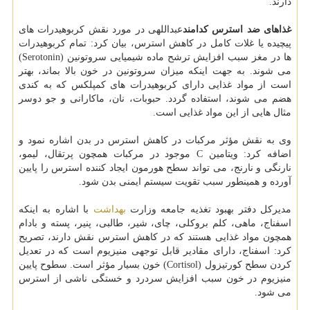
دارند.
غذاهای ضد استرس كدامند
عبداللهی در مورد نقش كربوهیدرات های
پیچیده یا غلات كامل در كاهش استرس، بیان كرد: تمام كربوهیدرات
ها در مغز سبب افزایش ترشح ماده شیمیایی سروتونین (Serotonin)
می شوند. به جهت اینكه میزان سروتونین در خون بالا بماند، بهتر
است از مواد غذایی دارای كربوهیدرات های كمپلكس كه به كندی
هضم می شوند، استفاده گردد. حبوبات، نان، ماكارانی و جو دوسر
مثال هایی از این مواد غذایی است.
وی به نقش مؤثر مركبات در كاهش استرس در بدن اشاره نمود و
اضافه كرد: ویتامین C موجود در مركبات همچون پرتقال، لیمو،
نارنگی و نارنج، می تواند سطح هورمون ایجاد كننده استرس را پایین
آورده و همینطور سبب تقویت سیستم ایمنی بدن شود.
مدیركل دفتر بهبود تغذیه جامعه وزارت
بهداشت
با اشاره به اینكه
اسفناج، ماهی، كلم بروكلی، چای، شیر، طالبی، پنیر، پسته و بادام
همچون مواد غذایی هستند كه در كاهش استرس نقش دارند، تصریح
كرد: اسفناج، دارای مقادیر قابل توجهی منیزیوم است كه در تعدیل
كردن سطح كورتیزول (Cortisol) خون بسیار مؤثر است. سطوح پایین
منیزیوم در خون سبب افزایش سردرد و خستگی ناشی از استرس
می شود.