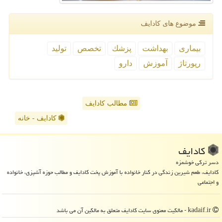
موضوع های كادایف
بیماری
بهداشت
پزشك
تخصص
تولید
رپورتاژ
آموزش
دارو
مطالب کادایف
کادایف - خانه
كادایف
دسر ترکی خوشمزه
کادایف، طعم شیرین زندگی در کنار خانواده با آموزش پخت کادایف و مطالب حوزه آشپزی، خانواده
و اجتماعی
kadaif.ir - مالکیت معنوی سایت كادایف متعلق به مالکین آن می باشد