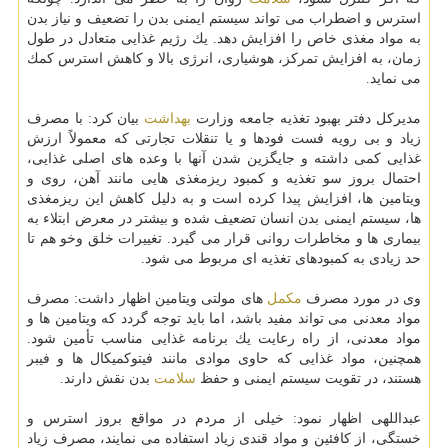
استرس و اضطراب می تواند سیستم ایمنی بدن را تضعیف و نیاز بدن
به مواد مغذی خاص را افزایش دهد. یك رژیم غذایی متعادل در طول
زمان، به افزایش تمركز، هوشیاری، انرژی بالا و كاهش استرس كمك
می نماید.
مدیركل دفتر بهبود تغذیه جامعه وزارت
بهداشت
بیان كرد: با مصرف
زیاد و بی رویه فست فودها و یا تنقلات تجارتی كه معمولاً ارزش
غذایی كمی داشته و جایگزین شدن آنها با وعده های اصلی غذایی،
احتمال بروز سو تغذیه و كمبود ریزمغذی هایی مانند آهن، روی و
ویتامین ها، افزایش پیدا كرده است و به دلیل كاهش این ریزمغذی
ها، سیستم ایمنی بدن انسان تضعیف شده و بیشتر در معرض ابتلاء به
بیماری ها و مخاطرات روانی قرار می گیرد. تغییرات خلق وخو هم تا
حد زیادی به كمبودهای تغذیه ای مربوط می شود.
وی در مورد مصرف
مكمل
های مولتی ویتامین اظهار داشت: مصرف
مواد معدنی می تواند مفید باشد، اما باید توجه گردد كه ویتامین ها و
مواد معدنی، از راه رعایت یك برنامه غذایی مناسب تأمین شود.
همچنین، مواد غذایی كه حاوی موادی مانند فیتوكمیكال ها و فیبر
هستند، در تقویت سیستم ایمنی و حفظ
سلامت
بدن نقش دارند.
عبداللهی اظهار نمود: خیلی از مردم در مواقع بروز استرس و
خستگی، از كافئین و مواد قندی زیاد استفاده می نمایند، مصرف زیاد