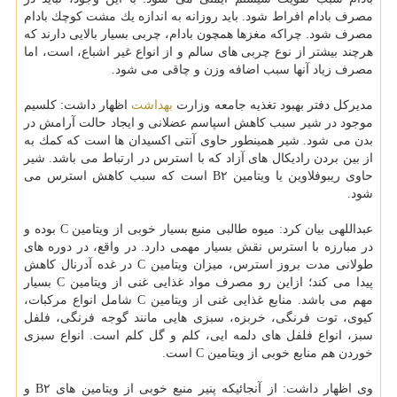
مصرف بادام افراط شود. باید روزانه به اندازه یك مشت كوچك بادام
مصرف شود. چراكه مغزها همچون بادام، چربی بسیار بالایی دارند كه
هرچند بیشتر از نوع چربی های سالم و از انواع غیر اشباع، است، اما
مصرف زیاد آنها سبب اضافه وزن و چاقی می شود.
مدیركل دفتر بهبود تغذیه جامعه وزارت
بهداشت
اظهار داشت: كلسیم
موجود در شیر سبب كاهش اسپاسم عضلانی و ایجاد حالت آرامش در
بدن می شود. شیر همینطور حاوی آنتی اكسیدان ها است كه كمك به
از بین بردن رادیكال های آزاد كه با استرس در ارتباط می باشد. شیر
حاوی ریبوفلاوین یا ویتامین B۲ است كه سبب كاهش استرس می
شود.
عبداللهی بیان كرد: میوه طالبی منبع بسیار خوبی از ویتامین C بوده و
در مبارزه با استرس نقش بسیار مهمی دارد. در واقع، در دوره های
طولانی مدت بروز استرس، میزان ویتامین C در غده آدرنال كاهش
پیدا می كند؛ ازاین رو مصرف مواد غذایی غنی از ویتامین C بسیار
مهم می باشد. منابع غذایی غنی از ویتامین C شامل انواع مركبات،
كیوی، توت فرنگی، خربزه، سبزی هایی مانند گوجه فرنگی، فلفل
سبز، انواع فلفل های دلمه ایی، كلم و گل كلم است. انواع سبزی
خوردن هم منابع خوبی از ویتامین C است.
وی اظهار داشت: از آنجائیكه پنیر منبع خوبی از ویتامین های B۲ و