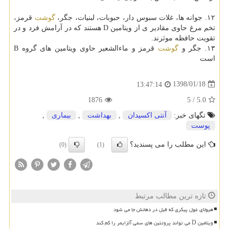
۱۲. جوانه ها، غلات سبوس دار، حبوبات، لبنیات، جگر،
گوشت
قرمز،
تخم مرغ حاوی مقادیر ی از ویتامین D هستند كه در آرامش فرد و در
تقویت حافظه موثرند.
۱۳. جگر و
گوشت
قرمز و ماءالشعیر حاوی ویتامین های گروه B
است
1398/01/18
13:47:14
1876
5
/
5.0
تگهای خبر:
آنتی اكسیدان
,
بهداشت
,
بیماری
,
پوست
این مطلب را می پسندید؟
(0)
(1)
تازه ترین مطالب مرتبط
هیولای غول پیکری که فیل در دهانش جا می شود
ویتامین D می تواند پروتئین های سمی آلزایمر را کم کند