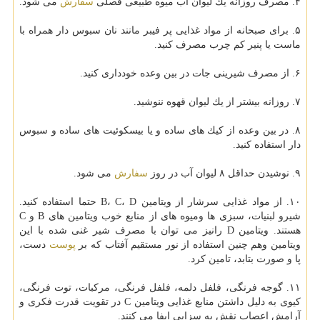
۴. مصرف روزانه یك لیوان آب میوه طبیعی فصلی
سفارش
می شود.
۵. برای صبحانه از مواد غذایی پر فیبر مانند نان سبوس دار همراه با
ماست یا پنیر كم چرب مصرف كنید.
۶. از مصرف شیرینی جات در بین وعده خودداری كنید.
۷. روزانه بیشتر از یك لیوان قهوه ننوشید.
۸. در بین وعده از كیك های ساده و یا بیسكوئیت های ساده و سبوس
دار استفاده كنید.
۹. نوشیدن حداقل ۸ لیوان آب در روز
سفارش
می شود.
۱۰. از مواد غذایی سرشار از ویتامین B، C، D حتما استفاده كنید.
شیرو لبنیات، سبزی ها ومیوه های از منابع خوب ویتامین های B و C
هستند. ویتامین D رانیز می توان با مصرف شیر غنی شده با این
ویتامین وهم چنین استفاده از نور مستقیم آفتاب كه بر
پوست
دست،
پا و صورت بتابد، تامین كرد.
۱۱. گوجه فرنگی، فلفل دلمه، فلفل فرنگی، مركبات، توت فرنگی،
كیوی به دلیل داشتن منابع غذایی ویتامین C در تقویت قدرت فكری و
آرامش اعصاب نقش به سزایی ایفا می كنند.