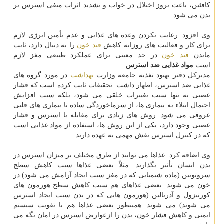
كافئین، باعث بروز اختلال در خواب و تشدید اثرات منفی استرس بر
بدن می شود.
وی افزود: رعایت نكردن وعده های غذایی و عدم تأمین انرژی لازم
برای كار و فعالیت های روزانه كاهش
قند خون
را به دنبال دارد، ثابت
ماندن
قند خون
در حد معینی برای عملكرد طبیعی مغز لازم
است.
مواد غذایی ضد استرس
مدیركل دفتر بهبود تغذیه جامعه وزارت
بهداشت
در مورد گروه های
غذایی ضد استرس، اظهار داشت: تحقیقات ثابت كرده است كه فشار
عصبی نه تنها سبب تغییرات خلقی می شود، بلكه سبب افزایش
احتمال ابتلاء به بیماری ها، از سرماخوردگی ساده تا بیماری های قلبی
عروقی می شود. روش های زیادی برای مقابله با استرس و فشار
عصبی وجود دارد، یكی از این روش ها، استفاده از مواد غذایی است
كه در كنترل استرس نقش مهمی به عهده دارند.
وی اضافه كرد: غذاها می توانند از طرق مختلف بر میزان استرس در
بدن انسان تأثیر بگذارند. مثلاً بعضی غذاها سبب كاهش سطح
سروتونین (ماده شیمیایی كه در مغز سبب ایجاد آرامش می شود) در
خون می شوند. بعضی غذاهای هم سبب كاهش سطح هورمون های
كورتیزول و آدرنالین (هورمون هایی كه در بدن سبب ایجاد استرس
می شوند) می شوند. همینطور بعضی غذاها هم با تقویت سیستم
ایمنی و كاهش فشار خون، بدن را ازعوارض استرس در امان نگه می