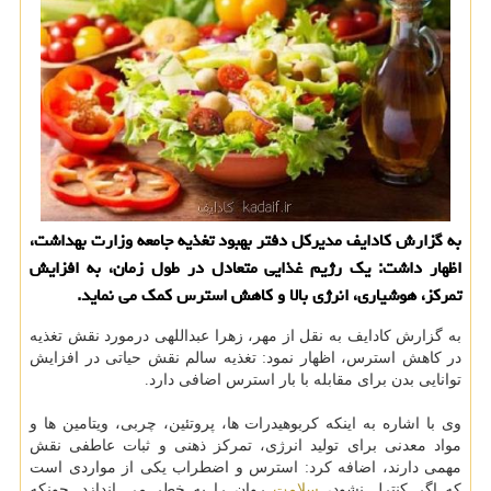
به گزارش كادایف مدیركل دفتر بهبود تغذیه جامعه وزارت بهداشت،
اظهار داشت: یك رژیم غذایی متعادل در طول زمان، به افزایش
تمركز، هوشیاری، انرژی بالا و كاهش استرس كمك می نماید.
به گزارش كادایف به نقل از مهر، زهرا عبداللهی درمورد نقش تغذیه
در كاهش استرس، اظهار نمود: تغذیه سالم نقش حیاتی در افزایش
توانایی بدن برای مقابله با بار استرس اضافی دارد.
وی با اشاره به اینكه كربوهیدرات ها، پروتئین، چربی، ویتامین ها و
مواد معدنی برای تولید انرژی، تمركز ذهنی و ثبات عاطفی نقش
مهمی دارند، اضافه كرد: استرس و اضطراب یكی از مواردی است
كه اگر كنترل نشود،
سلامت
روان را به خطر می اندازد. چونكه