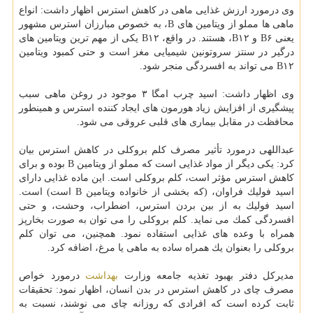
وی درمورد ارزش غذایی ماهی در كاهش استرس اظهار داشت: انواع
ماهی ها مملو از ویتامین های B، به خصوص مبارزان استرس مشهور
یعنی B۶ و B۱۲، هستند. در واقع، B۱۲ یكی از مهم ترین ویتامین های
درگیر در سنتز سروتونین شیمیایی مغز است و حتی كمبود ویتامین
B۱۲ می تواند به افسردگی منجر شود.
وی اظهار داشت: اسید چرب امگا ۳ موجود در روغن ماهی سبب
پیشگیری از افزایش زیاد هورمون های ایجاد كننده استرس و همینطور
محافظت در مقابل بیماری های قلبی عروقی می شود.
عبداللهی درمورد تأثیر مصرف كلم بروكلی در كاهش استرس بیان
كرد: یكی دیگر از مواد غذایی است كه مملو از ویتامین B بوده و برای
كاهش استرس مؤثر است، كلم بروكلی است. این ماده غذایی دارای
اسید فولیك فراوان، (كه بخشی از خانواده ویتامین B است) است.
اسید فولیك به از بین بردن استرس، اضطراب، وحشت، و حتی
افسردگی كمك می نماید. كلم بروكلی را می توان به صورت بخارپز
همراه با وعده های غذایی استفاده نمود. همچنین، می توان كلم
بروكلی را بعنوان یك همراه ساده به ماهی یا مرغ، اضافه كرد.
مدیركل دفتر بهبود تغذیه جامعه وزارت
بهداشت
درمورد خواص
مصرف چای در كاهش استرس در بدن انسان، اظهار نمود: تحقیقات
ثابت كرده است كه افرادی كه روزانه چای می نوشند، نسبت به