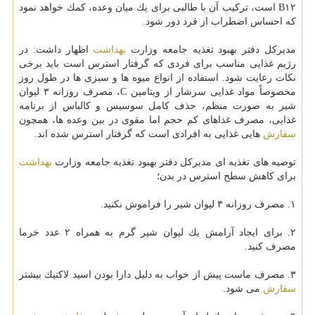
B۱۲ است، تركیب آن با طالبی برای یك میان وعده، كمك خواهد نمود
كه احساس اضطراب از فرد دور شود.
مدیركل دفتر بهبود تغذیه جامعه وزارت
بهداشت
اظهار داشت: در
رژیم غذایی مناسب برای فردی كه گرفتار استرس است باید برخی
نكات رعایت شود. استفاده از انواع میوه ها و سبزی ها در طول روز
مخصوصاً مواد غذایی سرشار از ویتامین C، مصرف روزانه ۳ لیوان
شیر به صورت منظم، حذف كامل سوسیس و كالباس از برنامه
غذایی، مصرف غذاهای كم حجم اما مقوی در بین وعده ها، همچون
سفارش
هایی غذایی به افرادی است كه گرفتار استرس شده اند.
توصیه های تغذیه ای مدیركل دفتر بهبود تغذیه جامعه وزارت
بهداشت
برای كاهش سطح استرس در بدن؛
۱. مصرف روزانه ۳ لیوان شیر را فراموش نكنید.
۲. برای ایجاد آرامش یك لیوان شیر گرم به همراه ۲ عدد خرما
مصرف كنید.
۳. مصرف ماست پیش از خواب به دلیل دارا بودن اسید لاكتیك بیشتر
سفارش
می شود.