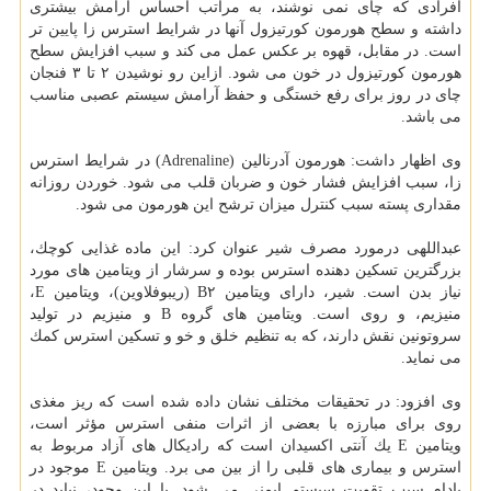
افرادی كه چای نمی نوشند، به مراتب احساس آرامش بیشتری
داشته و سطح هورمون كورتیزول آنها در شرایط استرس زا پایین تر
است. در مقابل، قهوه بر عكس عمل می كند و سبب افزایش سطح
هورمون كورتیزول در خون می شود. ازاین رو نوشیدن ۲ تا ۳ فنجان
چای در روز برای رفع خستگی و حفظ آرامش سیستم عصبی مناسب
می باشد.
وی اظهار داشت: هورمون آدرنالین (Adrenaline) در شرایط استرس
زا، سبب افزایش فشار خون و ضربان قلب می شود. خوردن روزانه
مقداری پسته سبب كنترل میزان ترشح این هورمون می شود.
عبداللهی درمورد مصرف شیر عنوان كرد: این ماده غذایی كوچك،
بزرگترین تسكین دهنده استرس بوده و سرشار از ویتامین های مورد
نیاز بدن است. شیر، دارای ویتامین B۲ (ریبوفلاوین)، ویتامین E،
منیزیم، و روی است. ویتامین های گروه B و منیزیم در تولید
سروتونین نقش دارند، كه به تنظیم خلق و خو و تسكین استرس كمك
می نماید.
وی افزود: در تحقیقات مختلف نشان داده شده است كه ریز مغذی
روی برای مبارزه با بعضی از اثرات منفی استرس مؤثر است،
ویتامین E یك آنتی اكسیدان است كه رادیكال های آزاد مربوط به
استرس و بیماری های قلبی را از بین می برد. ویتامین E موجود در
بادام سبب تقویت سیستم ایمنی می شود. با این وجود، نباید در