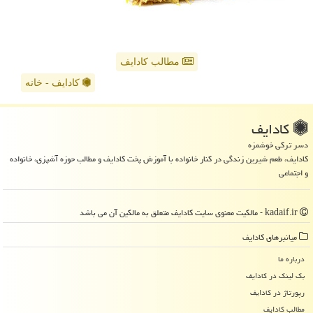
مطالب کادایف
کادایف - خانه
كادایف
دسر ترکی خوشمزه
کادایف، طعم شیرین زندگی در کنار خانواده با آموزش پخت کادایف و مطالب حوزه آشپزی، خانواده
و اجتماعی
kadaif.ir - مالکیت معنوی سایت كادایف متعلق به مالکین آن می باشد
میانبرهای كادایف
درباره ما
بک لینک در كادایف
رپورتاژ در كادایف
مطالب كادایف