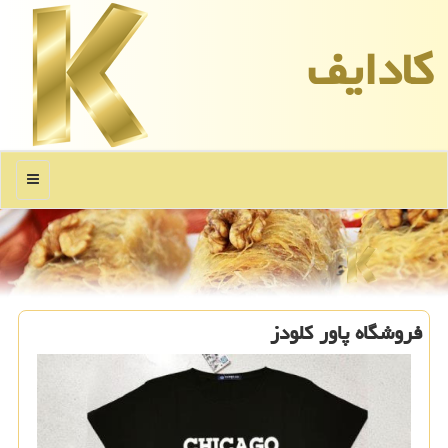
كادایف
منو
فروشگاه پاور كلودز