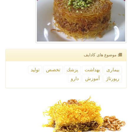
موضوع های كادایف
بیماری
بهداشت
پزشك
تخصص
تولید
رپورتاژ
آموزش
دارو