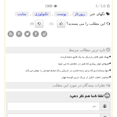
1908
5
/
5.0
تگهای خبر:
رپورتاژ
,
پوست
,
تكنولوژی
,
سایت
این مطلب را می پسندید؟
(0)
(1)
تازه ترین مطالب مرتبط
نهنگ های قاتل باردیگر به یک قایق حمله کردند
هیولای غول پیکری که فیل در دهانش جا می شود
تنها پستانداری که برای زنده ماندن در تاریکی رنگ چشم خودش را عوض می کند
تصاویر اعجاب انگیز از بزرگ ترین کوسه جهان
نظرات بینندگان در مورد این مطلب
لطفا شما هم
نظر دهید