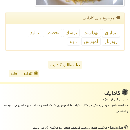
موضوع های كادایف
بیماری
بهداشت
پزشك
تخصص
تولید
رپورتاژ
آموزش
دارو
مطالب کادایف
کادایف - خانه
كادایف
دسر ترکی خوشمزه
کادایف، طعم شیرین زندگی در کنار خانواده با آموزش پخت کادایف و مطالب حوزه آشپزی، خانواده
و اجتماعی
kadaif.ir - مالکیت معنوی سایت كادایف متعلق به مالکین آن می باشد