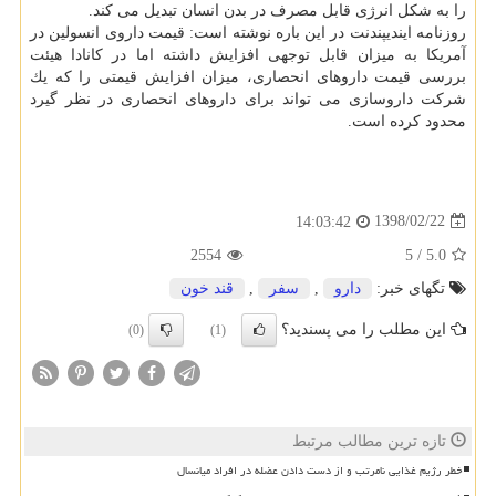
را به شكل انرژی قابل مصرف در بدن انسان تبدیل می كند.
روزنامه ایندیپندنت در این باره نوشته است: قیمت داروی انسولین در
آمریكا به میزان قابل توجهی افزایش داشته اما در كانادا هیئت
بررسی قیمت داروهای انحصاری، میزان افزایش قیمتی را كه یك
شركت داروسازی می تواند برای داروهای انحصاری در نظر گیرد
محدود كرده است.
1398/02/22
14:03:42
2554
5
/
5.0
تگهای خبر:
دارو
,
سفر
,
قند خون
این مطلب را می پسندید؟
(0)
(1)
تازه ترین مطالب مرتبط
خطر رژیم غذایی نامرتب و از دست دادن عضله در افراد میانسال