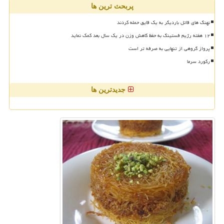
پربحث ترین ها
نهنگ های قاتل باردیگر به یک قایق حمله کردند
۱۲ هفته رژیم فستینگ به حفظ کاهش وزن در یک سال بعد کمک نماید
پرواز گروهی از تنهایی به صرفه تر است
رکورد سرما
جدیدترین ها