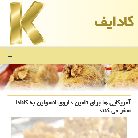
كادایف
منو
آمریكایی ها برای تامین داروی انسولین به كانادا
سفر می كنند