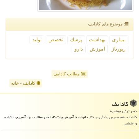
موضوع های كادایف
بیماری
بهداشت
پزشك
تخصص
تولید
رپورتاژ
آموزش
دارو
مطالب کادایف
کادایف - خانه
كادایف
دسر ترکی خوشمزه
کادایف، طعم شیرین زندگی در کنار خانواده با آموزش پخت کادایف و مطالب حوزه آشپزی، خانواده
و اجتماعی