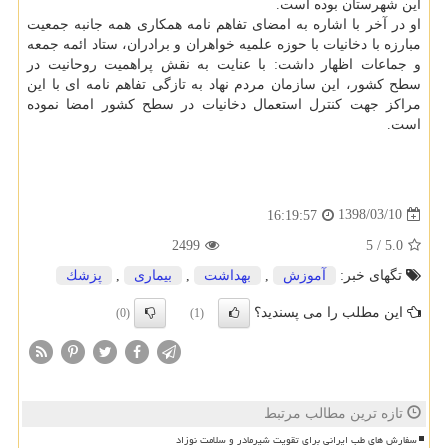
این شهرستان بوده است.
او در آخر با اشاره به امضای تفاهم نامه همكاری همه جانبه جمعیت
مبارزه با دخانیات با حوزه علمیه خواهران و برادران، ستاد ائمه جمعه
و جماعات اظهار داشت: با عنایت به نقش پراهمیت روحانیت در
سطح كشور، این سازمان مردم نهاد به تازگی تفاهم نامه ای با این
مراكز جهت كنترل استعمال دخانیات در سطح كشور امضا نموده
است.
1398/03/10
16:19:57
2499
5
/
5.0
تگهای خبر:
آموزش
,
بهداشت
,
بیماری
,
پزشك
این مطلب را می پسندید؟
(0)
(1)
تازه ترین مطالب مرتبط
سفارش های طب ایرانی برای تقویت شیرمادر و سلامت نوزاد