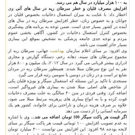
به ۱۰۰ هزار میلیارد در سال هم می رسد.
افزایش مصرف قلیان و خطر سرطان ریه در سال های آتی
وی
اخطار داد: با عنایت به میزان استعمال دخانیات بخصوص قلیان در
جوانان و به خصوص زنان، خطر افزایش سرطان ریه در سال های
آینده در كشور بسیار جدی است. ضمن توجه به برنامه های پیشگیری
بخصوص كنترل استعمال دخانیات در كشور، آگاهی بخشی عموم
مردم و توجه جدی جامعه پزشكی به تشخیص بموقع این بیماری
بسیار حائز اهمیت می باشد.
وی افزود: بر مبنای اعلام سازمان
بهداشت
جهانی، سرطان ریه از
مجموع سرطان های سینه، دهانه رحم، دستگاه گوارش و مجاری
ادراری بیشتر قربانی می گیرد. در سال ۲۰۱۲، یك میلیون و ۸۰۰ هزار
نفر به این نوع سرطان مبتلا شدند. همینطور سرطان ریه در مردان
شایع تر است و در زنان در دومین یا سومین رتبه قرار می گیرد.
مسجدی با تاكید بر این مسئله كه استعمال سیگار و بویژه قلیان یكی
از شاخص های اصلی مبتلا شدن به بیماری های غیرواگیر است،
اضافه كرد: وقتی فردی در سن ۴۰ سالگی به علت مصرف دخانیات
فوت كرده و یا به انواع بیماری های پرهزینه مرتبط مبتلا می شود،
علاوه بر صرف هزینه درمان و ناراحتی برای خانواده، كشور هم یك
سرمایه انسانی را از دست می دهد.
اگر قیمت هر پاكت سیگار 100 تومان اضافه می شد...
وی با اشاره
به عدم تصویب افزایش ۱۰۰ تومانی قیمت هر پاكت سیگار بر مبنای
لایحه بودجه ۹۸ افزود: این افزایش می توانست ۳۰۰ میلیارد تومان