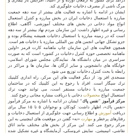
درآمد برای كشور به ارمغان آورده و از اعتیاد، افزایش بار بیماری و
مرگ ناشی از مصرف دخانیات جلوگیری كند.
ایشان در ادامه با اشاره به فعالیت های بیشتر از سه دهه جمعیت
مبارزه با استعمال دخانیات ایران در بخش مبارزه و كنترل استعمال
انواع مواد دخانی در بخش های مختلف آموزشی، آگاهی، اطلاع
رسانی و غیره اظهار داشت: این سازمان مردم نهاد بیشتر از سه دهه
است كه در زمینه مبارزه با استعمال دخانیات همیشه پیشگام بوده و
جزو تشكل جهانی انجمن های بین المللی مبارزه با دخانیات هم است.
همچون فعالیت های این سازمان چاپ ماهنامه كارت قرمز «اولین
ماهنامه تخصصی حوزه كنترل دخانیات در كشور» است كه به صورت
سراسری در میان دانشگاه ها، نمایندگان مجلس شورای اسلامی،
خوابگاه های دانشجویی و سایر ارگان ها، سازمان ها و مراكز در
رابطه با بحث كنترل دخانیات توزیع می شود.
مسجدی افز ود: از دیگر فعالیت های این مركز، راه اندازی كلینیك
ترك سیگار است. افراد با رجوع به این كلینیك كه در ساختمان
جمعیت مبارزه با دخانیات مستقر است، می توانند جهت ترك
استعمال انواع
محصولات
دخانی با دریافت مشاره مجانی رجوع كنند.
مركز فرآموز "نفس پاك"
ایشان در ادامه با اشاره به مركز فرآموز
«نفس پاك»، اظهار داشت: كودكان و نوجوانان ۵ تا ۱۵ سال برای
دریافت
آموزش
و اطلاع رسانی جهت جلوگیری از استعمال دخانیات و
رفتارهای پرخطر و
مهارت
«نه» گفتن در موقعیت های اینچنینی به این
مركز رجوع می كنند. این مركز از بخش های مختلف مانند اتاق
نقاشی، انیمیشن، نمایش عروسكی، آزمایشگاه و غیره تشكیل شده