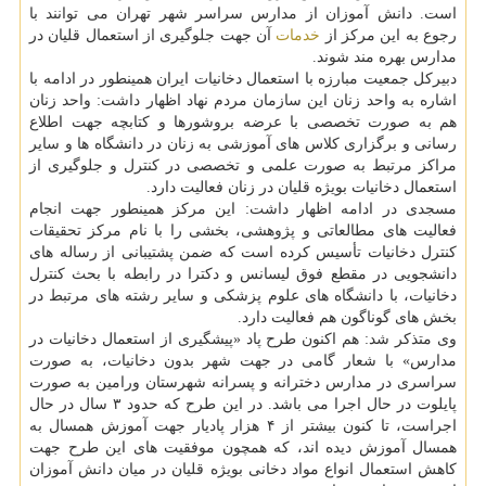
است. دانش آموزان از مدارس سراسر شهر تهران می توانند با
رجوع به این مركز از
خدمات
آن جهت جلوگیری از استعمال قلیان در
مدارس بهره مند شوند.
دبیركل جمعیت مبارزه با استعمال دخانیات ایران همینطور در ادامه با
اشاره به واحد زنان این سازمان مردم نهاد اظهار داشت: واحد زنان
هم به صورت تخصصی با عرضه بروشورها و كتابچه جهت اطلاع
رسانی و برگزاری كلاس های آموزشی به زنان در دانشگاه ها و سایر
مراكز مرتبط به صورت علمی و تخصصی در كنترل و جلوگیری از
استعمال دخانیات بویژه قلیان در زنان فعالیت دارد.
مسجدی در ادامه اظهار داشت: این مركز همینطور جهت انجام
فعالیت های مطالعاتی و پژوهشی، بخشی را با نام مركز تحقیقات
كنترل دخانیات تأسیس كرده است كه ضمن پشتیبانی از رساله های
دانشجویی در مقطع فوق لیسانس و دكترا در رابطه با بحث كنترل
دخانیات، با دانشگاه های علوم پزشكی و سایر رشته های مرتبط در
بخش های گوناگون هم فعالیت دارد.
وی متذكر شد: هم اكنون طرح پاد «پیشگیری از استعمال دخانیات در
مدارس» با شعار گامی در جهت شهر بدون دخانیات، به صورت
سراسری در مدارس دخترانه و پسرانه شهرستان ورامین به صورت
پایلوت در حال اجرا می باشد. در این طرح كه حدود ۳ سال در حال
اجراست، تا كنون بیشتر از ۴ هزار پادیار جهت آموزش همسال به
همسال آموزش دیده اند، كه همچون موفقیت های این طرح جهت
كاهش استعمال انواع مواد دخانی بویژه قلیان در میان دانش آموزان