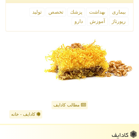
بیماری
بهداشت
پزشك
تخصص
تولید
رپورتاژ
آموزش
دارو
مطالب کادایف
کادایف - خانه
كادایف