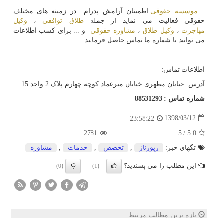
موسسه حقوقی
اطمینان آرامش پدرام در زمینه های مختلف
حقوقی فعالیت می نماید از جمله
طلاق توافقی
،
وکیل
مهاجرت
،
وکیل طلاق
،
مشاوره حقوقی
و ... برای کسب اطلاعات
می توانید با شماره ما تماس حاصل فرمایید.
اطلاعات تماس:
آدرس: خیابان مطهری خیابان میرعماد کوچه چهارم پلاک 2 واحد 15
شماره تماس : 88531293
1398/03/12
23:58:22
2781
5
/
5.0
تگهای خبر:
رپورتاژ
,
تخصص
,
خدمات
,
مشاوره
این مطلب را می پسندید؟
(0)
(1)
تازه ترین مطالب مرتبط