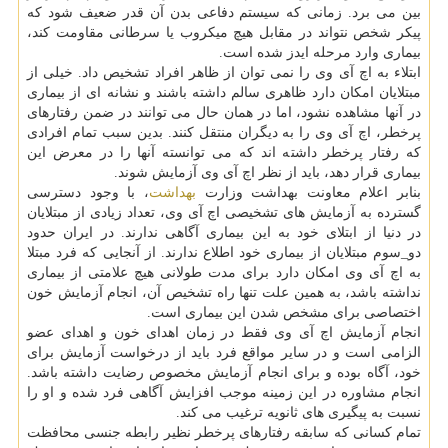
بین می برد. زمانی كه سیستم دفاعی بدن آن قدر ضعیف شود كه
پیكر شخص نتواند در مقابل هیچ میكروب یا سرطانی مقاومت كند،
بیماری وارد مرحله ایدز شده است.
ابتلاء به اچ آی وی را نمی توان از ظاهر افراد تشخیص داد. خیلی از
مبتلایان امكان دارد ظاهری سالم داشته باشند و نشانه ای از بیماری
در آنها مشاهده نشود، اما در همان حال می توانند در ضمن رفتارهای
پرخطر، اچ آی وی را به دیگران منتقل كنند. بدین سبب تمام افرادی
كه رفتار پرخطر داشته اند كه می توانسته آنها را در معرض این
بیماری قرار دهد، باید از نظر اچ آی وی آزمایش شوند.
بنابر اعلام معاونت بهداشت وزارت
بهداشت
، با وجود دسترسی
گسترده به آزمایش های تشخیصی اچ آی وی، تعداد زیادی از مبتلایان
در دنیا از ابتلای خود به این بیماری آگاهی ندارند. در ایران حدود
دو_سوم مبتلایان از بیماری خود اطلاع ندارند. از آنجایی كه فرد مبتلا
به اچ آی وی امكان دارد برای مدت طولانی هیچ علامتی از بیماری
نداشته باشد، به همین علت تنها راه تشخیص آن، انجام آزمایش خون
اختصاصی برای مشخص شدن این بیماری است.
انجام آزمایش اچ آی وی فقط در زمان اهدای خون و اهدای عضو
الزامی است و در سایر مواقع فرد باید از درخواست آزمایش برای
خود، آگاه بوده و برای انجام آزمایش مخصوص رضایت داشته باشد.
انجام مشاوره در این زمینه موجب افزایش آگاهی فرد شده و او را
نسبت به پیگیری های ثانویه ترغیب می كند.
تمام كسانی كه سابقه رفتارهای پرخطر نظیر رابطه جنسی محافظت