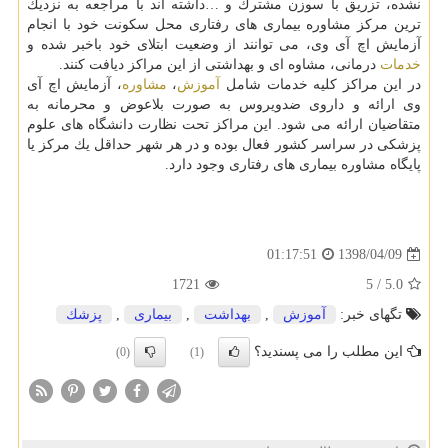
نشده، تزریق با سوزن مشترك و …داشته اند با مراجعه به نزدیك
ترین مركز مشاوره بیماری های رفتاری محل سكونت خود با انجام
آزمایش اچ آی وی، می توانند از وضعیت ابتلای خود باخبر شده و
خدمات
درمانی، مشاوه ای و بهداشتی از این مراكز دیافت كنند.
در این مراكز كلیه خدمات شامل
آموزش
،
مشاوره
، آزمایش اچ آی
وی ارائه و داروی ضدویروس به صورت بلاعوض و محرمانه به
متقاضیان ارائه می شود. این مراكز تحت نظارت دانشگاه های علوم
پزشكی در سراسر كشور فعال بوده و در هر شهر حداقل یك مركز یا
پایگاه مشاوره بیماری های رفتاری وجود دارد.
1398/04/09
01:17:51
1721
5
/
5.0
تگهای خبر:
آموزش
,
بهداشت
,
بیماری
,
پزشك
این مطلب را می پسندید؟
(0)
(1)