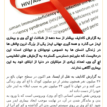
به گزارش كادایف بیشتر از سه دهه از شناخت اچ آی وی و بیماری
ایدز می گذرد و همه گیری جهانی ایدز یكی از بزرگ ترین چالش ها
در زندگی انسان ها به خصوص نوجوانان و جوانان است؛ این
درحالیست كه علیرغم دسترسی گسترده به آزمایش های تشخیصی
اچ آی وی، تعداد زیادی از مبتلایان در دنیا از ابتلای خود به این
بیماری آگاهی ندارند.
به گزارش كادایف به نقل از ایسنا،
هم اكنون در سطح جهان بالغ بر
۳۶ میلیون نفر همچون بیشتر از دو میلیون كودك با اچ آی وی زندگی
می كنند و در جهان تا كنون ۳۴ میلیون نفر به سبب ابتلاء به ایدز جان
خودرا از دست داده اند.
ویروس نقص ایمنی انسانی (اچ آی وی)، ویروسی است كه با ورود به
بدن و ماندگار شدن در آن، در نهایت موجب ایجاد بیماری ایدز می
شود. اچ آی وی بر روی سیستم ایمنی بدن اثر گذاشته و كم كم آنرا از