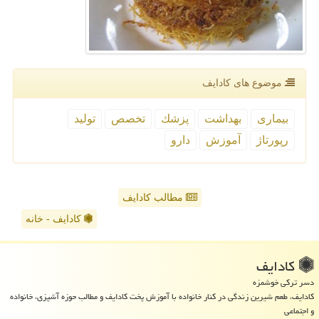
موضوع های كادایف
بیماری
بهداشت
پزشك
تخصص
تولید
رپورتاژ
آموزش
دارو
مطالب کادایف
کادایف - خانه
كادایف
دسر ترکی خوشمزه
کادایف، طعم شیرین زندگی در کنار خانواده با آموزش پخت کادایف و مطالب حوزه آشپزی، خانواده
و اجتماعی