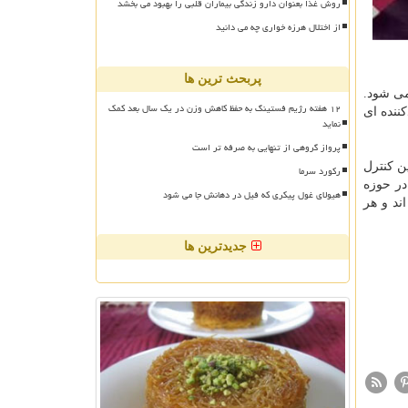
روش غذا بعنوان دارو زندگی بیماران قلبی را بهبود می بخشد
از اختلال هرزه خواری چه می دانید
پربحث ترین ها
می شود.
۱۲ هفته رژیم فستینگ به حفظ کاهش وزن در یک سال بعد کمک
ننده ای
نماید
پرواز گروهی از تنهایی به صرفه تر است
ار TTAC می توانند این كنترل
رکورد سرما
مام بازار را رصد نماییم. ما ۱۰۰ هزار شركت در حوزه
هیولای غول پیکری که فیل در دهانش جا می شود
ند و هر
جدیدترین ها