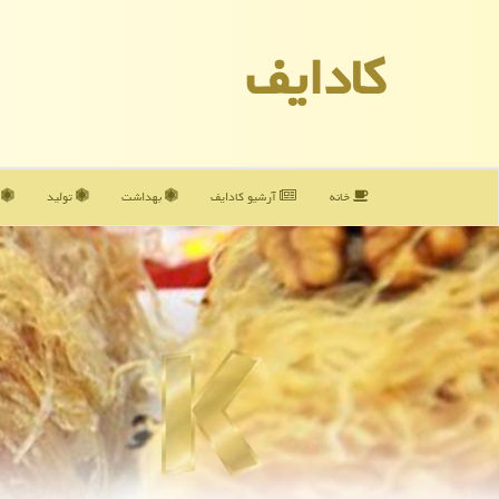
كادایف
خانه
آرشیو كادایف
بهداشت
تولید
آ