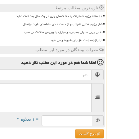
تازه ترین مطالب مرتبط
۱۲ هفته رژیم فستینگ به حفظ کاهش وزن در یک سال بعد کمک نماید
خطر رژیم غذایی نامرتب و از دست دادن عضله در افراد میانسال
ذخایر چربی سلولی به بدن در مبارزه با ویروس ها کمک می نماید
آیا رازیانه باعث افزایش شیرمادر می شود
نظرات بینندگان در مورد این مطلب
لطفا شما هم
در مورد این مطلب
نظر دهید
= ۱ بعلاوه ۲
درج کامنت