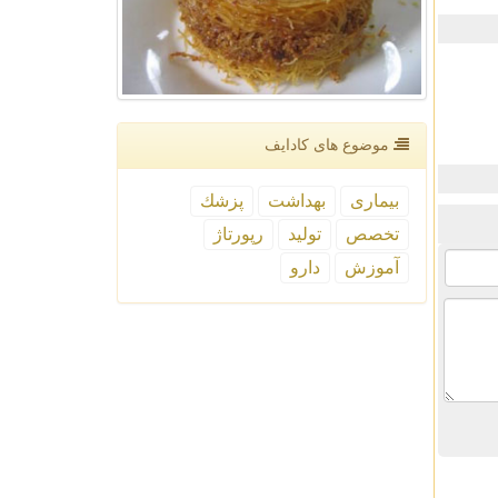
موضوع های كادایف
بیماری
بهداشت
پزشك
تخصص
تولید
رپورتاژ
آموزش
دارو