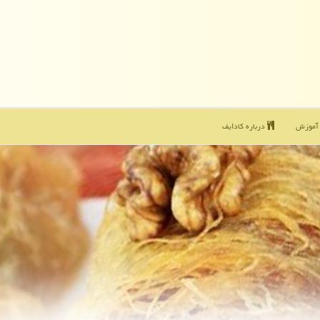
موزش
درباره كادایف