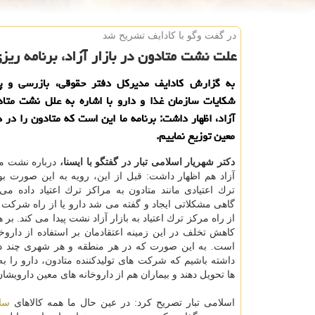
در گفت وگو با كادایف تشریح شد
علت نشت متادون در بازار آزاد، برنامه ریز
به گزارش كادایف مدیركل دفتر حقوقی، بازرسی و پ
شكایات سازمان غذا و دارو با اشاره به علل نشت متاد
آزاد، اظهار داشت: برنامه ما این است كه متادون را در د
معین توزیع نماییم.
دكتر شهریار اسلامی تبار در گفتگو با ایسنا،
درباره نشت مت
آزاد هم اظهار داشت: قبل از این، رویه به این صورت بو
ترك اعتیادی مانند متادون به مراكز ترك اعتیاد داده می 
گاهی مشكلاتی ایجاد و گفته می شد دارو یا از راه شركت تو
از راه مركز ترك اعتیاد به بازار آزاد نشت پیدا می كند. بر ه
كاهش تخلف در این زمینه اعتقادمان بر استفاده از داروخ
است. به این صورت كه در هر منطقه و هر شهری چند دا
داشته باشیم كه شركت های تولیدكننده متادون، دارو را به 
ها تحویل دهند و بیماران هم از داروخانه های معین دارویشان 
اسلامی تبار تصریح كرد: در عین حال ما همه كالاهای
سل