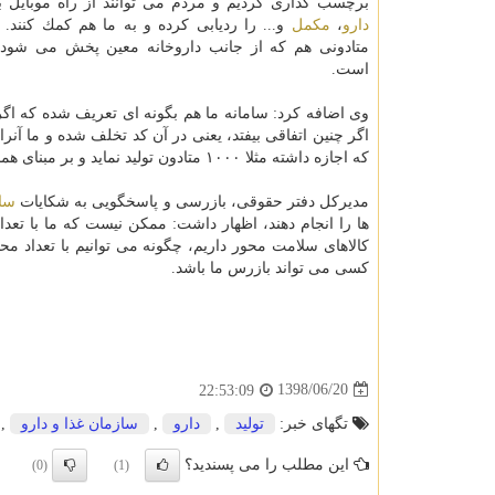
برچسب گذاری كردیم و مردم می توانند از راه موبایل 
دارو
،
مكمل
و... را ردیابی كرده و به ما هم كمك كنند.
متادونی هم كه از جانب داروخانه معین پخش می شود، 
است.
وی اضافه كرد: سامانه ما هم بگونه ای تعریف شده كه اگ
اگر چنین اتفاقی بیفتد، یعنی در آن كد تخلف شده و ما آنر
كه اجازه داشته مثلا ۱۰۰۰ متادون تولید نماید و بر مبنای همان برچسب دریافت كرده، تعداد بیشتری تولید كرده و لیبل تكرار شده است.
مدیركل دفتر حقوقی، بازرسی و پاسخگویی به شكایات
ساز
كالاهای سلامت محور داریم، چگونه می توانیم با تعداد محد
كسی می تواند بازرس ما باشد.
1398/06/20
22:53:09
تگهای خبر:
تولید
,
دارو
,
سازمان غذا و دارو
,
این مطلب را می پسندید؟
(0)
(1)