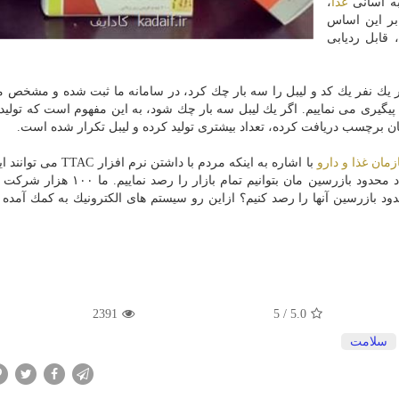
به آسانی
غذا
،
 بر این اساس
قابل ردیابی
ر یك نفر یك كد و لیبل را سه بار چك كرد، در سامانه ما ثبت شده و مشخص 
ا پیگیری می نماییم. اگر یك لیبل سه بار چك شود، به این مفهوم است كه تولیدك
مان غذا و دارو
با اشاره به اینكه مردم با داشتن نرم افز
ها را انجام دهند، اظهار داشت: ممكن نیست كه ما با تعداد محدود بازرسین مان بتوانیم ت
ود بازرسین آنها را رصد كنیم؟ ازاین رو سیستم های الكترونیك به كمك آمده ا
2391
5
/
5.0
سلامت