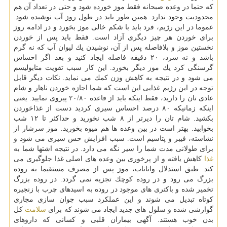
كه حتما در وعده صبحانه فقط موز خورده شود و حتی در تعداد آن هم
محدودیت وجود ندارد. همین طور باید در طول روز آب نوشیده شود.
عموما در این رژیم، فرد باید با شكم خالی موز بخورد و در ادامه روز
برای خوردن هر چیز دیگری آزاد است. فقط باید پس از خوردن
نخستین موز و بلافاصله پس از آن، نوشیدن یك لیوان آب كه نه گرم
باشد و نه سرد، ۲۰ دقیقه فاصله ایجاد كنید و بعد اگر احساس
گرسنگی كرد یك موز دیگر بخورد. این كار سبب تقویت متابولیسم
می شود و در نتیجه به كاهش وزن كمك می نماید. نكات دیگر قابل
توجه در این رژیم غذایی این است كه شما اجازه خوردن ناهار و شام
عادی تان را دارید، فقط اینكه باید از قاعده ۲۰/۸۰ پیروی نمایید. یعنی
اینكه زمانیكه ۸۰ درصد احساس سیری كردید دست از غذاخوردن
بكشید. شام تان را دیرتر از ۸ شب نخورید و حداكثر تا ۱۲ شب
بخوابید. بهتر است در بین وعده ها هم میوه بخورید. موز سرشار از
نشاسته، فیبر و پتاسیم است. سبب افزایش حس سیری می شود و
برای طولانی مدت شما را سیر نگه می دارد. در نتیجه اشتها شما به
غذا
كاهش یافته و از پرخوری بین وعده های اصلی غذا جلوگیری می
كند. طبق استدلال واتاناب، موز پس از مصرف مستقیما به روده
بزرگ می رود و در روده كوچك تجزیه نمی گردد. در روده بزرگ
تخمیر شده و باكتری های موجود در روده به اسیدهای چرب با زنجیره
كوتاه تبدیل می شوند و این عملكرد سبب جوان سازی مجاری
گوارشی شده و سلول های جدید ایجاد می شوند كه برای
سلامت
كل
بدن خوب هستند. آگهی بیماران قلبی و كسانی كه داروهای