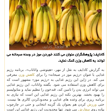
كادایف: پژوهشگران عنوان می كنند خوردن موز در وعده صبحانه می
تواند به كاهش وزن كمك نماید.
به گزارش كادایف به نقل از مهر، «هیتوشی واتاناب»، برنامه رژیم
غذایی با عنوان «رژیم موز در صبحانه» را برای
كاهش وزن
معرفی
می كند. در ژاپن این رژیم غذایی به «رژیم موز» مشهور است كه
برای كاهش وزن استفاده می شود. بگفته واتاناب، این رژیم غذایی
می تواند انرژی بدن را تامین كند، قندخون را تنظیم نماید و متابولیسم
را بهبود بخشد. بهترین نكته این رژیم غذایی این است كه نیازی به
برنامه ریزی برای وعده های غذایی و محدودكردن كالری ها نیست.
حتی
ورزش
كردن هم بعنوان یك گزینه انتخابی و حتی در چارچوب
پیاده روی
سفارش
می شود. تنها محدودیت این رژیم غذایی این است