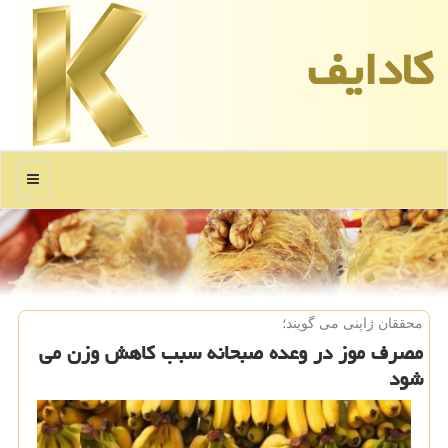
كادایف
منو
محققان ژاپنی می گویند؛
مصرف موز در وعده صبحانه سبب كاهش وزن می
شود