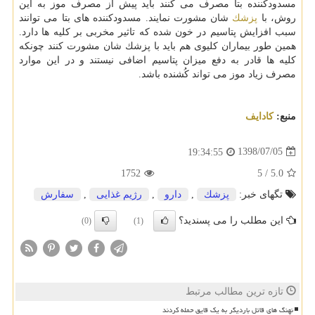
مسدودكننده بتا مصرف می كنند باید پیش از مصرف موز به این
روش، با
پزشك
شان مشورت نمایند. مسدودكننده های بتا می توانند
سبب افزایش پتاسیم در خون شده كه تاثیر مخربی بر كلیه ها دارد.
همین طور بیماران كلیوی هم باید با پزشك شان مشورت كنند چونكه
كلیه ها قادر به دفع میزان پتاسیم اضافی نیستند و در این موارد
مصرف زیاد موز می تواند كُشنده باشد.
منبع:
كادایف
1398/07/05
19:34:55
1752
5
/
5.0
تگهای خبر:
پزشك
,
دارو
,
رژیم غذایی
,
سفارش
این مطلب را می پسندید؟
(0)
(1)
تازه ترین مطالب مرتبط
نهنگ های قاتل باردیگر به یک قایق حمله کردند