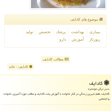
موضوع های كادایف
بیماری
بهداشت
پزشك
تخصص
تولید
رپورتاژ
آموزش
دارو
مطالب کادایف
کادایف - خانه
كادایف
دسر ترکی خوشمزه
کادایف، طعم شیرین زندگی در کنار خانواده با آموزش پخت کادایف و مطالب حوزه آشپزی، خانواده
و اجتماعی