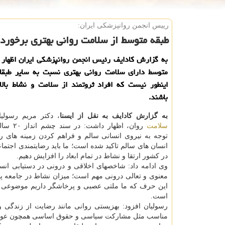
رییس انجمن روانپزشكی ایران:
طبقه متوسط از سلامت روانی بهتری برخوردا
به گزارش كادایف رئیس انجمن روانپزشكی ایران اظهار 
متوسط دارای سلامت روانی بهتری نسبت به سایر طبق
اینطور نیست كه افراد ثروتمند از سلامت و نشاط بالا
باشند.
به گزارش كادایف به نقل از ایسنا
، دكتر مریم رسولی
سلامت
روان، اظهار د
توجه به نیروی انسانی سالم و فراهم كردن زمینه های 
انسان های سالم تاكید شده است؛ ما باید رضایتمندی اجتماع
در كشور ارتقا و نشاط در تمام ابعاد را افزایش دهیم.
وی ادامه داد: شاخصهای اخلاقی و درونی در دستیابی ان
معنوی و تعالی درونی مهم است؛ میزان نشاط در جامعه پا
این حرف كه ما ملتی عصبی و پرخاشگر داریم موضوعی ك
است.
رسولیان افزود: بهزیستی روانی مانند رضایت از زندگی 
مناسب مثل مشاركت سیاسی و حقوق اساسی همچون عوام