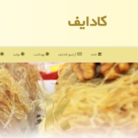
كادایف
خانه
آرشیو كادایف
بهداشت
تولید
آ