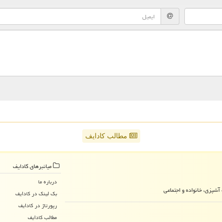
مطالب کادایف
میانبرهای كادایف
درباره ما
آشپزی، خانواده و اجتماعی
بک لینک در كادایف
رپورتاژ در كادایف
مطالب كادایف