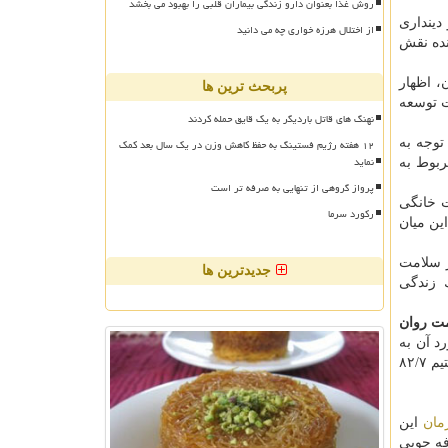
روش غذا بعنوان دارو زندگی بیماران قلبی را بهبود می بخشد
دینداری
از اختلال هرزه خواری چه می دانید
ده نقش
انی در جهان از سال ۱۹۹۰ تاكنون، اظهار
پربحث ترین ها
ت توسعه
نهنگ های قاتل باردیگر به یک قایق حمله کردند
۱۲ هفته رژیم فستینگ به حفظ کاهش وزن در یک سال بعد کمک
، بر ضرورت توجه به
نماید
مورد مربوط به
پرواز گروهی از تنهایی به صرفه تر است
اشت: ۲۳/۸ درصد افراد در سال ۹۳ مورد خشونت خانگی
رکورد سرما
ه اند. در این میان
ر سلامت
جدیدترین ها
ك زندگی
مت روان
، هفت مورد آن به
مبحث نگرانی اختصاص یافته است. این یعنی حتی قبل از وقوع حادثه یا مشكل، نگرانی از آن به سراغ افراد می آید. در این مطالعه دریافتیم ۸۲/۷
مان
این
فه جویی