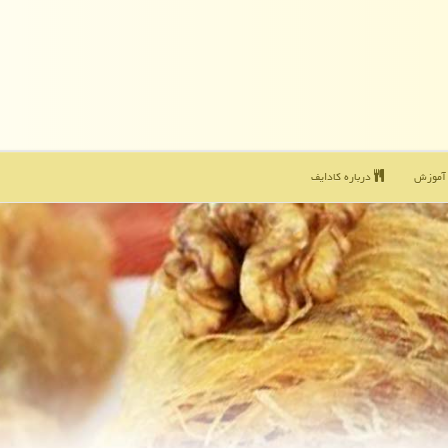
موزش
درباره كادایف