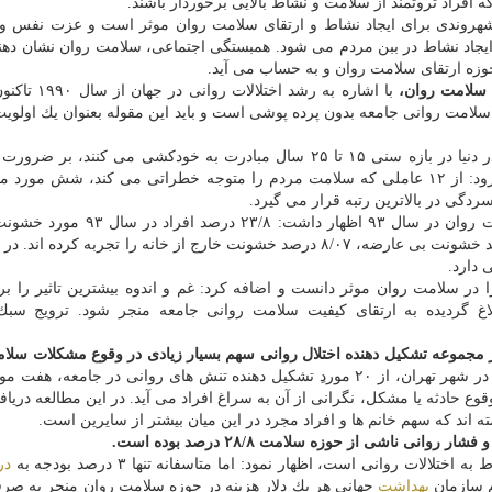
افراد ثروتمند از سلامت و نشاط بالایی برخوردار باشند.
ن شهروندی برای ایجاد نشاط و ارتقای سلامت روان موثر است و عزت نفس و 
اد نشاط در ببن مردم می شود. همبستگی اجتماعی، سلامت روان نشان دهن
وزه ارتقای سلامت روان و به حساب می آید.
ر سلامت روان،
با اشاره به رشد اختلالات رو
امت روانی جامعه بدون پرده پوشی است و باید این مقوله بعنوان یك اولوی
ایشان در ادامه با ضمن بیان اینكه سالانه ۸۰۰ هزار نفر در دنیا در بازه سنی ۱۵ تا ۲۵ سال مبادرت به خودكشی می كنند
مشكلاتی كه منجر به این اتفاق می شود تاكید كرده و افزود: از ۱۲ عاملی كه سلامت مردم را متوجه خطراتی می كند، شش 
دگی در بالاترین رتبه قرار می گیرد.
نوربالا با اشاره به مطالعات صورت گرفته در حوزه سلامت روان در سال ۹۳ اظهار د
قرار گرفته، ۴۸/۲۴ درصد مورد خشونت كلامی، ۲/۳۲ درصد خشونت بی عارضه، ۸/۰۷ درصد خشونت خارج از خانه را تجربه كرد
را در سلامت روان موثر دانست و اضافه كرد: غم و اندوه بیشترین تاثیر را ب
بلاغ گردیده به ارتقای كیفیت سلامت روانی جامعه منجر شود. ترویج سب
یر مجموعه تشكیل دهنده اختلال روانی سهم بسیار زیادی در وقوع مشكلات سلا
، اضافه كرد: طی مطالعات صورت گرفته در سال ۹۵ در شهر تهران، از ۲۰ مورد‍ِ تشكیل دهنده تنش های روانی در جامعه
اند كه سهم خانم ها و افراد مجرد در این میان بیشتر از سایرین است.
در
م سازمان
بهداشت
جهانی هر یك دلار هزینه در حوزه سلامت روان منجر به صر