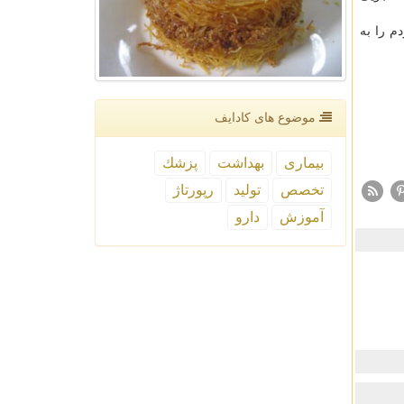
م را به
موضوع های كادایف
بیماری
بهداشت
پزشك
تخصص
تولید
رپورتاژ
آموزش
دارو