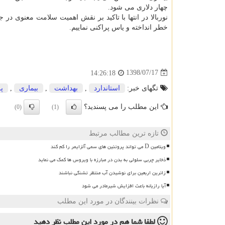
چهار دلاری می شود.
نوربالا در انتها با تاكید بر نقش اهمیت سلامت معنوی در 
خطر انداخته و یاس پراكنی نماییم.
1398/07/17
14:26:18
تگهای خبر:
استاندارد
,
بهداشت
,
بیماری
,
پ
این مطلب را می پسندید؟
(0)
(1)
تازه ترین مطالب مرتبط
ویتامین D می تواند پروتئین های سمی آلزایمر را کم کند
ذخایر چربی سلولی به بدن در مبارزه با ویروس ها کمک می نماید
زائرین اربعین برای نوشیدن آب منتظر تشنگی نباشند
آیا رازیانه باعث افزایش شیرمادر می شود
نظرات بینندگان در مورد این مطلب
لطفا شما هم
در مورد این مطلب
نظر دهید