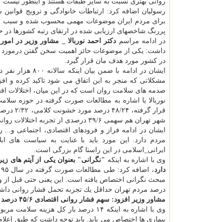
روانی بهتری نسبت به سایر طبقات هستند و اینطور نیست كه 
رسولیان اضافه كرد: ارتباطات خانوادگی و ترویج قوانی
برای مردم ایران موضوعات مهمی محسوب شده و سبب ایج
پررنگ شاخصهای ارزیابی شده در ارتقای رتبه كشورها در ح
در ادامه مراسم
دكتر احمد نوربالا _ مشاور وزیر در امو
داشت: یكی از موضوعات حائز اهمیت سخن گفتن درمورد سل
در كشور مورد هدف مان قرار گیرد.
صدمه های سلامت روان است كه در این میان، اختلالات افسر
شهر تهران هم سهمی ۳۹/۶ درصدی از تجربه اختلالات روانی دارد.
ایشان در ادامه فراز و فرودهای اقتصادی، اجتماعی و... 
مردم دارد. این مورد باید با عنایت به سیاست های ا
ایرانی_اسلامی در این راستا گام بزرگی است.
وی با اشاره به اینكه
"نگرانی" بعنوان یكی از آیتم های ز
دارد
درصد مردم تهران حداقل یك تجربه تحمل فشار روانی داشته 
مشاور وزیر افزود: سهم فشار روانی اقتصادی ۴۵/۶ درصد و فشار روانی ناشی از حوزه سلامت ۲۸/۸ درصد بوده است.
وی با اشاره به اینكه ۱۴ درصد بار كل هزینه سلامت مربوط به اختلالات روانی است، اظهار نمود: اما متاسفانه تنها ۳ درصد بودجه به
بیماری ها اختصاص می یابد. باید توجه داشت كه طبق اعلا