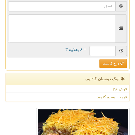
= ۸ بعلاوه ۳
درج کامنت
لینک دوستان كادایف
فیش حج
قیمت بیسیم کنوود