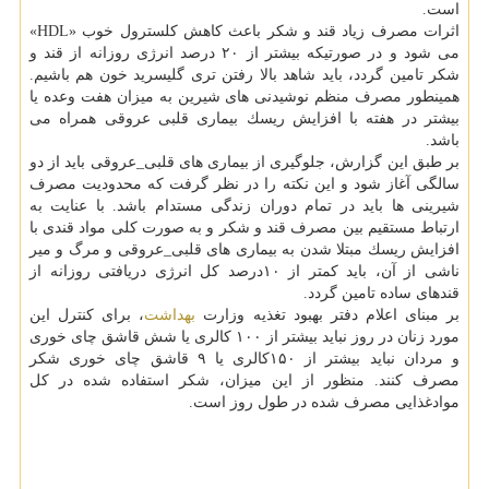
است.
اثرات مصرف زیاد قند و شكر باعث كاهش كلسترول خوب «HDL»
می شود و در صورتیكه بیشتر از ۲۰ درصد انرژی روزانه از قند و
شكر تامین گردد، باید شاهد بالا رفتن تری گلیسرید خون هم باشیم.
همینطور مصرف منظم نوشیدنی های شیرین به میزان هفت وعده یا
بیشتر در هفته با افزایش ریسك بیماری قلبی عروقی همراه می
باشد.
بر طبق این گزارش، جلوگیری از بیماری های قلبی_عروقی باید از دو
سالگی آغاز شود و این نكته را در نظر گرفت كه محدودیت مصرف
شیرینی ها باید در تمام دوران زندگی مستدام باشد. با عنایت به
ارتباط مستقیم بین مصرف قند و شكر و به صورت كلی مواد قندی با
افزایش ریسك مبتلا شدن به بیماری های قلبی_عروقی و مرگ و میر
ناشی از آن، باید كمتر از ۱۰درصد كل انرژی دریافتی روزانه از
قندهای ساده تامین گردد.
بر مبنای اعلام دفتر بهبود تغذیه وزارت
بهداشت
، برای كنترل این
مورد زنان در روز نباید بیشتر از ۱۰۰ كالری یا شش قاشق چای خوری
و مردان نباید بیشتر از ۱۵۰كالری یا ۹ قاشق چای خوری شكر
مصرف كنند. منظور از این میزان، شكر استفاده شده در كل
موادغذایی مصرف شده در طول روز است.