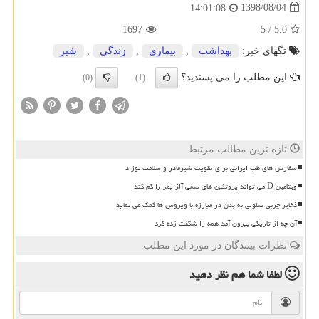
1398/08/04
14:01:08
1697
5
/
5.0
تگهای خبر:
بهداشت
,
بیماری
,
زندگی
,
شیر
این مطلب را می پسندید؟
(0)
(1)
تازه ترین مطالب مرتبط
سفارش های طب ایرانی برای تقویت شیرمادر و سلامت نوزاد
ویتامین D می تواند پروتئین های سمی آلزایمر را کم کند
ذخایر چربی سلولی به بدن در مبارزه با ویروس ها کمک می نماید
آن چه از تاریکی بیرون آمد همه را شگفت زده کرد
نظرات بینندگان در مورد این مطلب
لطفا شما هم
نظر دهید