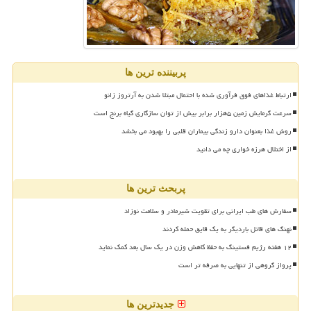
پربیننده ترین ها
ارتباط غذاهای فوق فرآوری شده با احتمال مبتلا شدن به آرتروز زانو
سرعت گرمایش زمین ۵هزار برابر بیش از توان سازگاری گیاه برنج است
روش غذا بعنوان دارو زندگی بیماران قلبی را بهبود می بخشد
از اختلال هرزه خواری چه می دانید
پربحث ترین ها
سفارش های طب ایرانی برای تقویت شیرمادر و سلامت نوزاد
نهنگ های قاتل باردیگر به یک قایق حمله کردند
۱۲ هفته رژیم فستینگ به حفظ کاهش وزن در یک سال بعد کمک نماید
پرواز گروهی از تنهایی به صرفه تر است
جدیدترین ها