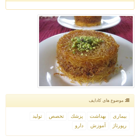
موضوع های كادایف
بیماری
بهداشت
پزشك
تخصص
تولید
رپورتاژ
آموزش
دارو