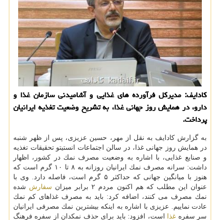
كادایف: مدیركل فرآورده های غذایی و آشامیدنی سازمان غذا و
دارو، در همایش روز جهانی غذا، به تشریح وضعیت تغذیه ایرانیان
پرداخت.
به گزارش كادایف به نقل از مهر، حسین عزیزی، پس از ظهر شنبه
در همایش روز جهانی غذا، در سالن اجتماعات انستیتو تحقیقات تغذیه
و صنایع غذایی، با اشاره به وضعیت مصرف نمك در كشور، اظهار
داشت: سرانه مصرف نمك ایرانیان روزانه به ۸ تا ۱۰ گرم است كه
هنوز با میانگین جهانی كه حداكثر ۵ گرم است، فاصله دارد. وی با
عنوان این مطلب كه هم اكنون مردم ۲ برابر میزان
سفارش
شده
نمك مصرف می كنند، اضافه كرد: باید به مصرف غذاهای كم نمك
عادت نماییم. عزیزی با اشاره به اینكه بیشترین نمك مصرفی ایرانیان
سر سفره
غذا
است، افزود: باید برای حذف نمكدان از سفره فرهنگ