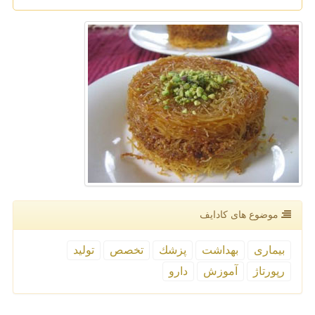
موضوع های كادایف
بیماری
بهداشت
پزشك
تخصص
تولید
رپورتاژ
آموزش
دارو