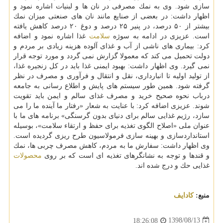
سازی شود. وی به نمك مصرفی در نان ها و لبنیات اشاره نمود و
اظهار داشت: در بعضی از صنایع مانند نان های صنعتی میزان نمك
بیشتر از ۵۰ درصد، در پنیر ۲۵ درصد و دوغ ۲۰ درصد كاهش یافته
است. عزیزی در ادامه به سوژه
سلامت
غذا اشاره نمود و اضافه
كرد: بیماری های ناشی از آب و غذای آلوده هزینه زیادی بر مردم و
دولت تحمیل می كند كه معمولا گزارش نمی گردد و مورد توجه قرار
نمی گیرد. وی اظهار داشت: بهبود ایمنی غذا باید در كل زنجیره غذا،
از تولید اولیه تا انبارداری، نقل و انتقال و فرآوری و مصرف در نظر
گرفته شود. همین طور سیستم های پایش و اطلاع رسانی به جامعه
درباب نحوه صحیح خرید و مصرف غذای سالم و ایمن باید تقویت
شوند. عزیزی اضافه كرد: با عنایت به شعار «رفتار ما آینده ما را می
سازد، رژیم غذایی سالم برای دنیای بدون گرسنگی» برنامه های ما با
عنوان ملی «اصلاح الگوی تغذیه برای حفظ و ارتقاء سلامت»، بوسیله
استانداردسازی و بهینه سازی فرمولاسیون طرح ریزی گردیده است.
وی اظهار داشت: سفارش ما به مردم، كاهش مصرف چربی ها، نمك
و قندها و توجه به نشانگرهای تغذیه ای است كه بر روی
محصولات
غذایی حك و درج شده اند.
منبع:
كادایف
1398/08/13
18:26:08