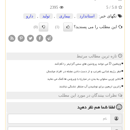
2395
5
/
5.0
تگهای خبر:
استاندارد
,
بیماری
,
تولید
,
دارو
این مطلب را می پسندید؟
(0)
(1)
تازه ترین مطالب مرتبط
ویتامین D می تواند پروتئین های سمی آلزایمر را کم کند
خطر رژیم غذایی نامرتب و از دست دادن عضله در افراد میانسال
ذخایر چربی سلولی به بدن در مبارزه با ویروس ها کمک می نماید
زائرین اربعین برای نوشیدن آب منتظر تشنگی نباشند
نظرات بینندگان در مورد این مطلب
لطفا شما هم
نظر دهید