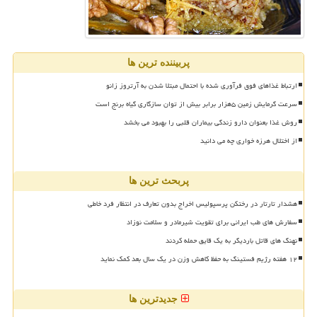
پربیننده ترین ها
ارتباط غذاهای فوق فرآوری شده با احتمال مبتلا شدن به آرتروز زانو
سرعت گرمایش زمین ۵هزار برابر بیش از توان سازگاری گیاه برنج است
روش غذا بعنوان دارو زندگی بیماران قلبی را بهبود می بخشد
از اختلال هرزه خواری چه می دانید
پربحث ترین ها
هشدار تارتار در رختکن پرسپولیس اخراج بدون تعارف در انتظار فرد خاطی
سفارش های طب ایرانی برای تقویت شیرمادر و سلامت نوزاد
نهنگ های قاتل باردیگر به یک قایق حمله کردند
۱۲ هفته رژیم فستینگ به حفظ کاهش وزن در یک سال بعد کمک نماید
جدیدترین ها