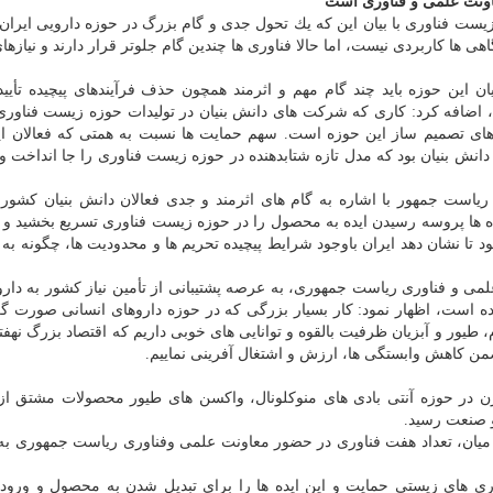
عاونت علمی و فناوری است
ت فناوری با بیان این كه یك تحول جدی و گام بزرگ در حوزه دارویی ایران 
اهی ها كاربردی نیست، اما حالا فناوری ها چندین گام جلوتر قرار دارند و نیاز
یان این حوزه باید چند گام مهم و اثرمند همچون حذف فرآیندهای پیچیده تأیید
اضافه كرد: كاری كه شركت های دانش بنیان در تولیدات حوزه زیست فناو
هادهای تصمیم ساز این حوزه است. سهم حمایت ها نسبت به همتی كه فعالان ا
دانش بنیان بود كه مدل تازه شتابدهنده در حوزه زیست فناوری را جا انداخت و د
است جمهور با اشاره به گام های اثرمند و جدی فعالان دانش بنیان كشور د
ه ها پروسه رسیدن ایده به محصول را در حوزه زیست فناوری تسریع بخشید و 
ود تا نشان دهد ایران باوجود شرایط پیچیده تحریم ها و محدودیت ها، چگونه به
لمی و فناوری ریاست جمهوری، به عرصه پشتیبانی از تأمین نیاز كشور به دارو
شده است، اظهار نمود: كار بسیار بزرگی كه در حوزه داروهای انسانی صورت گر
، طیور و آبزیان ظرفیت بالقوه و توانایی های خوبی داریم كه اقتصاد بزرگ نهفت
 كاهش وابستگی ها، ارزش و اشتغال آفرینی نماییم.
 پرسیس ژن در حوزه آنتی بادی های منوكلونال، واكسن های طیور محصولات مشتق از
 صنعت رسید.
ه از این میان، تعداد هفت فناوری در حضور معاونت علمی وفناوری ریاست جمهوری به
ری های زیستی حمایت و این ایده ها را برای تبدیل شدن به محصول و ورود ب