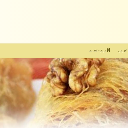
موزش
درباره كادایف