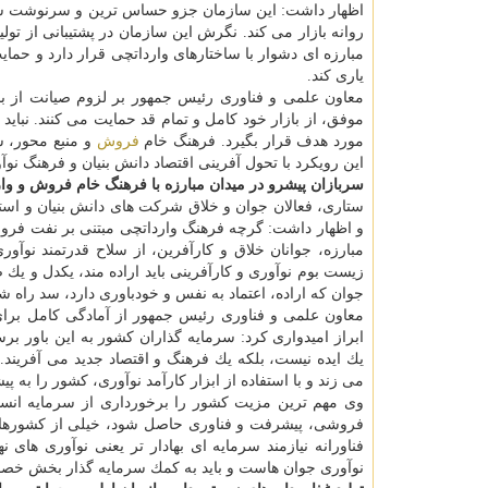
اظهار داشت: این سازمان جزو حساس ترین و سرنوشت ساز
روانه بازار می كند. نگرش این سازمان در پشتیبانی از تولید
مبارزه ای دشوار با ساختارهای وارداتچی قرار دارد و حما
یاری كند.
معاون علمی و فناوری رئیس جمهور بر لزوم صیانت از بازا
موفق، از بازار خود كامل و تمام قد حمایت می كنند. نباید
مورد هدف قرار بگیرد. فرهنگ خام
فروش
و منبع محور، س
این رویكرد با تحول آفرینی اقتصاد دانش بنیان و فرهنگ ن
سربازان پیشرو در میدان مبارزه با فرهنگ خام فروش و وا
ستاری، فعالان جوان و خلاق شركت های دانش بنیان و است
و اظهار داشت: گرچه فرهنگ وارداتچی مبتنی بر نفت فروش
مبارزه، جوانان خلاق و كارآفرین، از سلاح قدرتمند نوآو
زیست بوم نوآوری و كارآفرینی باید اراده مند، یكدل و یك 
جوان كه اراده، اعتماد به نفس و خودباوری دارد، سد راه ش
معاون علمی و فناوری رئیس جمهور از آمادگی كامل برای
ابراز امیدواری كرد: سرمایه گذاران كشور به این باور ب
یك ایده نیست، بلكه یك فرهنگ و اقتصاد جدید می آفریند
می زند و با استفاده از ابزار كارآمد نوآوری، كشور را به 
وی مهم ترین مزیت كشور را برخورداری از سرمایه انسان
فروشی، پیشرفت و فناوری حاصل شود، خیلی از كشورهای بر
فناورانه نیازمند سرمایه ای بهادار تر یعنی نوآوری های
نوآوری جوان هاست و باید به كمك سرمایه گذار بخش خص