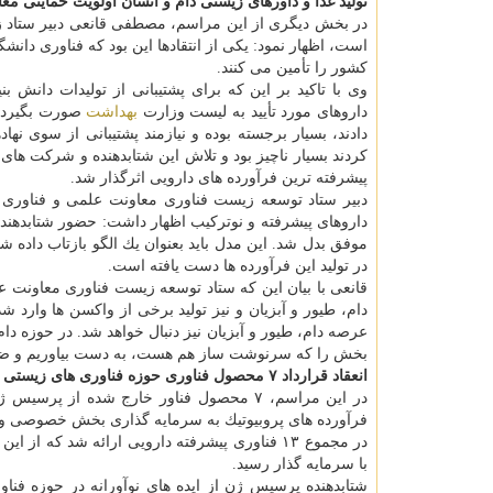
تولید غذا و داورهای زیستی دام و انسان اولویت حمایتی م
در بخش دیگری از این مراسم، مصطفی قانعی دبیر ستاد زیس
است، اظهار نمود: یكی از انتقادها این بود كه فناوری دانشگ
كشور را تأمین می كنند.
وی با تاكید بر این كه برای پشتیبانی از تولیدات دانش بن
داروهای مورد تأیید به لیست وزارت
بهداشت
صورت بگیرد، 
دادند، بسیار برجسته بوده و نیازمند پشتیبانی از سوی ن
كردند بسیار ناچیز بود و تلاش این شتابدهنده و شركت های 
پیشرفته ترین فرآورده های دارویی اثرگذار شد.
دبیر ستاد توسعه زیست فناوری معاونت علمی و فناوری ری
داروهای پیشرفته و نوتركیب اظهار داشت: حضور شتابدهند
موفق بدل شد. این مدل باید بعنوان یك الگو بازتاب داده ش
در تولید این فرآورده ها دست یافته است.
قانعی با بیان این كه ستاد توسعه زیست فناوری معاونت ع
دام، طیور و آبزیان و نیز تولید برخی از واكسن ها وارد 
عرصه دام، طیور و آبزیان نیز دنبال خواهد شد. در حوزه دام
بخش را كه سرنوشت ساز هم هست، به دست بیاوریم و ضمن
انعقاد قرارداد ۷ محصول فناوری حوزه فناوری های زیستی
در این مراسم، ۷ محصول فناور خارج شده از
فرآورده های پروبیوتیك به سرمایه گذاری بخش خصوصی و
در مجموع ۱۳ فناوری پیشرفته دارویی ارائه شد ك
با سرمایه گذار رسید.
شتابدهنده پرسیس ژن از ایده های نوآورانه در حوزه فناو