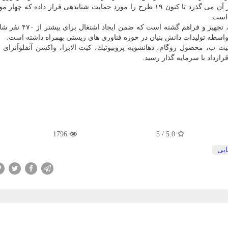
فناوری حمایت می كند. این شتابدهنده كه سه سال از عمر آن می گذرد تا كنون ۱۹ طرح را مورد حمایت شتابدهی قرار داده 
 است.
ت ب، محصول روگام، دهانشویه پروبیوتیك، كیت الایزا، واكسن آنفلوآنزای 
رارداد با سرمایه گذار رسید.
1796
5
/
5.0
ایی