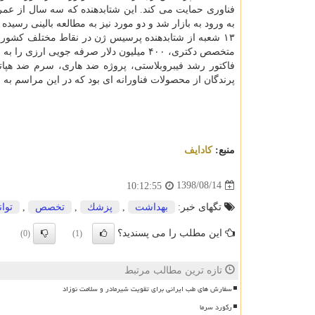
به ورود به بازار شد و دو مورد نیز به مطالعه بالینی رسیده
متخصص دكتری، ۴۰۰ میلیون دلار صرفه جویی ارزی را به واسطه تولیدات دانش بنیان در حوزه فناوری های زیستی بهمراه داشته است.
فاكتور رشد فیبروبلاستی، پروژه ضد هاری، سرم ضد هپاتی
پرندگان از محصولات فناورانه ای بود كه در این مراسم به ق
منبع:
كادایف
1398/08/14
10:12:55
تگهای خبر:
بهداشت
,
پزشك
,
تخصص
,
توان
این مطلب را می پسندید؟
(0)
(1)
تازه ترین مطالب مرتبط
سفارش های طب ایرانی برای تقویت شیرمادر و سلامت نوزاد
رکورد سرما