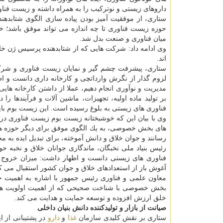
داروهای زیستی و نوتركیب را به همراه داشته و زیست فناو
ستاری، از موفقیت آمیز بودن پیاده سازی الگوی شتابده
حوزه زیست فناوری تا چه اندازه می تواند موفق باشد؛ خ
میان فناوری و صنعت بدل شد.
وی ادامه داد: شركت هایی كه از شتابدهنده پرسیس ژن خا
اند.
ستاری، پیشرفت چشم گیر و نمایان زیست فناوری و شركت 
لزوم گذار از نگرش وارداتچی و كارخانه داری دانست و اظه
مدیریت و نوآوری انجام دهیم، عملا از داشتن كارخانه هایی
بر تولید ماده اولیه، تجهیزات، ماشین آلات و فرآیندها 
فناوری های زیستی به بلوغ رسیده است. این زیست بوم بای
وی با بیان این كه خوشبختانه زیست بوم زیست فناوری در
های بخش خصوصی، به یك الگوی موفق برای دیگر حوزه های
رسانند و جوان خلاق و دانش آموخته، برای تبدیل ایده به
رئیس بنیاد ملی نخبگان، ماندگاری جوانان خلاق و نخبه 
فناوری های زیستی دانست و اظهار داشت: میزان خروج 
آغوش باز از استعدادهای خلاق و جوان كشور استقبال می كن
معاون علمی و فناوری رئیس جمهور با اشاره به اهمیت ح
بخش خصوصی با شناخت صحیحی كه از اهمیت اولویت های نو
خلق ارزش افزوده و توسعه حمایت و هدایت می كند.
صیانت از بازار و تولیدكننده دانش بنیان داخلی
ستاری بر نقش كلیدی سازمان
غذا
و
دارو
در پشتیبانی از ا