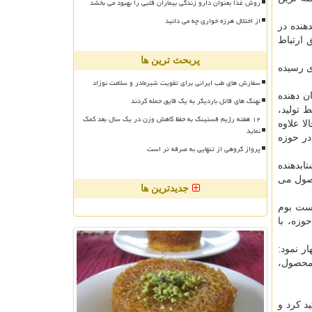
روش غذا بعنوان دارو زندگی بیماران قلبی را بهبود می بخشد
از اختلال هرزه خواری چه می دانید
هنده در
 ارتباط
پربحث ترین ها
ی رسیده
سفارش های طب ایرانی برای تقویت شیرمادر و سلامت نوزاد
ن دهنده
نهنگ های قاتل باردیگر به یک قایق حمله کردند
 تولید،
۱۲ هفته رژیم فستینگ به حفظ کاهش وزن در یک سال بعد کمک
ا علاوه
نماید
در حوزه
پرواز گروهی از تنهایی به صرفه تر است
ابدهنده
حصول می
جدیدترین ها
یست بوم
وزه، با
ر نمود:
 محصول،
د كرد و