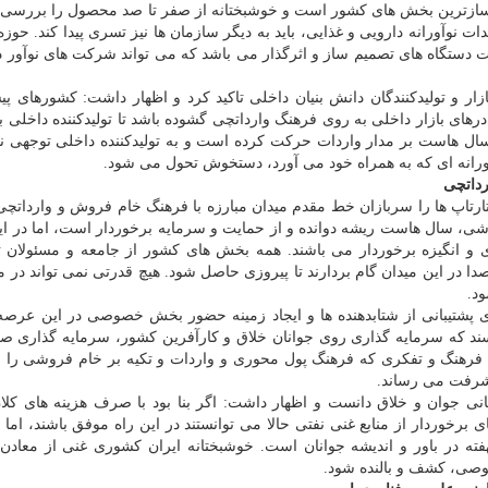
ترین بخش های كشور است و خوشبختانه از صفر تا صد محصول را بررسی و 
ات نوآورانه دارویی و غذایی، باید به دیگر سازمان ها نیز تسری پیدا كند. حوزه
یت دستگاه های تصمیم ساز و اثرگذار می باشد كه می تواند شركت های نوآور د
ر و تولیدكنندگان دانش بنیان داخلی تاكید كرد و اظهار داشت: كشورهای پی
 درهای بازار داخلی به روی فرهنگ وارداتچی گشوده باشد تا تولیدكننده داخلی ب
ال هاست بر مدار واردات حركت كرده است و به تولیدكننده داخلی توجهی ندا
وآورانه ای كه به همراه خود می آورد، دستخوش تحول می شود.
رداتچی
ارتاپ ها را سربازان خط مقدم میدان مبارزه با فرهنگ خام فروش و وارداتچ
ی، سال هاست ریشه دوانده و از حمایت و سرمایه برخوردار است، اما در ای
ری و انگیزه برخوردار می باشند. همه بخش های كشور از جامعه و مسئولان تا
صدا در این میدان گام بردارند تا پیروزی حاصل شود. هیچ قدرتی نمی تواند در م
ود.
 پشتیبانی از شتابدهنده ها و ایجاد زمینه حضور بخش خصوصی در این عرص
رسند كه سرمایه گذاری روی جوانان خلاق و كارآفرین كشور، سرمایه گذاری ص
. فرهنگ و تفكری كه فرهنگ پول محوری و واردات و تكیه بر خام فروشی را ب
پیشرفت می رساند.
ی جوان و خلاق دانست و اظهار داشت: اگر بنا بود با صرف هزینه های كلا
خوردار از منابع غنی نفتی حالا می توانستند در این راه موفق باشند، اما
 نهفته در باور و اندیشه جوانان است. خوشبختانه ایران كشوری غنی از معادن
وصی، كشف و بالنده شود.