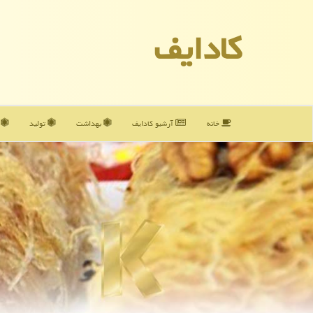
كادایف
خانه
آرشیو كادایف
بهداشت
تولید
آ