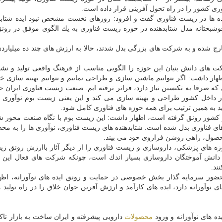
ری كشور را در راه تحول آفرینی قرار داده است.
نده ها در زیست فناوری گفت و افزود: روزهای نخست مشخص نبود ایده شتابد
وشبختانه مدل شتابدهنده در حوزه زیست فناوری به یك الگوی موفق در رونق
رج شده و به شركت های بزرگی بدل شدند، حالا به ارزش های چند ده میلیارد
های دانش بنیان این حوزه را الگویی مناسب از فرهنگ واقعی تولید و نشا
ار داشت: اگر نتوانیم ماشین سازی و طراحی نماییم و نتوانیم بهینه سازی خط
 كه صرفا به تكنسین نیاز دارد، فراتر نرفته ایم. صنعت زیست فناوری ایران حال
را در داخل كشور طراحی و بهینه سازی می كند و این یعنی زیست بوم نوآوری 
د به همین ترتیب برای همه حوزه های فناوری كامل شود.
 كشور رونق گرفته است، اظهار داشت: این زیست بوم با نگاه صنعت محور شت
 فناوری بدل شده است. شتابدهنده های زیست فناوری، نوآوری ها را به م
 محصول، راهی روشن فراروی خود می بیند.
حوزه های پزشكی، داروسازی و زیست فناوری را از دیگر آثار باارزش رونق ز
دانش آموختگان داروسازی بسیار اندك است، چونكه شركت های فعال این ح
ند.
ضور سرمایه گذار بخش خصوصی در حمایت و رونق ایده های نوآورانه، اظها
آورانه دارد، ایده های كارآمد و ارزش آفرین جوان خلاق را در راه تولید
یده های نوآورانه و ورود
محصولات
دارویی پیشرفته و ایران ساخت به بازار تاكی