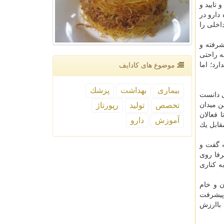
تایید و
 دارو در
اخلی را
شرفته و
ه راحتی
رد؛ اما
موضوع های كادایف
بیماری
بهداشت
پزشك
ی دانست
تخصص
تولید
رپورتاژ
ن میدان
 فعالان
آموزش
دارو
قابل یك
ه گفت و
رفا روی
ه كناری
ن و خام
 پیشرفت
 باارزش