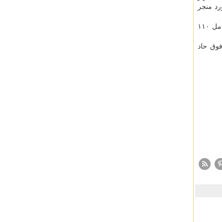
كه چهار مورد منجر
۱۳ شعبه از شتابدهنده پرسیس ژن در نقاط مختلف كشور، تجهیز و فراهم گشته است كه ضمن ایجاد اشتغال برای بیشتر از ۴۷۰ نفر شامل ۱۱۰
فوق حاد