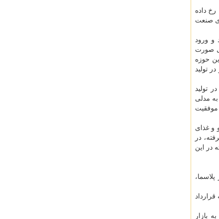
رخ داده
های صنعت
 و ورود
ری صورت
ین حوزه
ر تولید
ر تولید
به مدلی
 موفقیت
 و غذای
فته، در
ه در این
 پلاسما،
 قرارداد
ه بازار