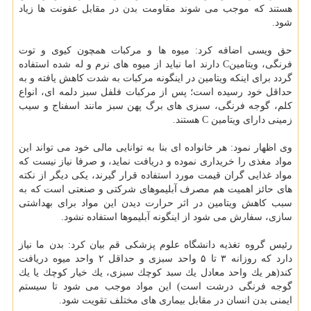
هستند كه موجب می شوند مقاومت بدن در مقابل عفونت ها زیاد
شود.
حق ویسی اضافه كرد: میوه ها و مركبات همچون كیوی و توت
فرنگی، ویتامینC دارند اما نباید از میوه های نرم و له شده استفاده
گردد برای اینكه ویتامین در اینگونه مركبات به شدت كاهش یافته و به
حداقل خود رسیده است؛ پس از مركبات فلفل سبز دلمه ای، انواع
كلم، گوجه فرنگی، سبزی های برگ پهن سبز مانند اسفناج و سیب
زمینی دارای ویتامین C هستند.
وی اظهار نمود: هر خانواده ای بنا به توانایی مالی خود می تواند این
مواد مغذی را خریداری نموده و دریافت نماید، و صرفا نیاز نیست كه
مواد غذایی گران قیمت مورد استفاده قرار گیرند، یكی دیگر از نكته
های حائز اهمیت هم مصرف آبلیموهای شركتی و صنعتی است كه به
سبب كاهش ویتامین در اثر حرارت دیدن این مواد برای بهداشتی
سازی، سفارش می شود از اینگونه آبلیموها استفاده نشود.
رئیس گروه تغذیه دانشگاه علوم پزشكی قم بیان كرد: بدن ما نیاز
دارد كه روزانه ۳ تا ۵ واحد سبزی و حداقل ۲ واحد میوه دریافت
كند(هر یك واحد معادل یك سبد كوچك سبزی، یك خیار كوچك یا یك
گوجه فرنگی درشت است) این مواد موجب می شود تا سیستم
ایمنی بدن انسان در مقابل بیماری های مختلف تقویت شود.