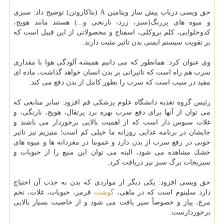
حق ویسی درباب پیش ساز ویتامین A (بتاكاروتن) توضیح داد: سبزی
و میوه های پررنگ(سبز، زرد، نارنجی و...) هستند مانند هویج،
كدوحلوایی، كلم بروكلی، اسفناج و محصولاتی از این قبیل است كه
بر تقویت سیستم ایمنی بدن تاثیر مثبت دارند.
وی عنوان كرد: همانطور كه می دانیم همیشه آلودگی هوا با مقداری
سرب هم راه است كه تاثیراتی بر بدن انسان خواهد گذاشت، ماده ای
مفید در سیب است كه سرب را بطور كامل از بدن دفع می كند.
رئیس گروه تغذیه دانشگاه علوم پزشكی قم افزود: سایر منابعی كه
می توان از آنها برای دفع سرب بهره برد پرتقال، هویج، نارنگی، و
غلات سبوس دار است كه از اهمیت بالایی برخوردار می باشند و
جایشان در برنامه غذایی روزانه ما خیلی كم است؛ منیزیم نیز تاثیر
خوبی در رفع سرب از بدن دارد و عموما در مغزدانه ها و میوه های
خشك مشاهده می شود، البته می توان این منبع را از حبوبات و
سبزیجات برگ سبز نیز دریافت كرد.
حق ویسی افزود: یكی دیگر از مواردی كه بدن به جذب آن احتیاج
دارد سلینوم است كه در ماهی،
گوشت
قرمز، حبوبات، غلات، تخم
مرغ، پیاز و خصوصاً سیر یافت می شود و از خاصیت بسیار بالایی
برخوردارست.