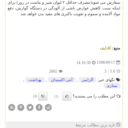
سفارش می شود(مصرف حداقل ۲ لیوان شیر و ماست در روز) برای
اینكه سبب كاهش عوارض ناشی از آلودگی در دستگاه گوارش، دفع
مواد آلاینده و سموم و تقویت باكتری‎ های مفید بدن خواهد شد.
منبع:
كادایف
1398/09/17
14:10:30
2602
5
/
5.0
تگهای خبر:
آلزایمر
,
آنتی اكسیدان
,
بهداشت
,
بیماری
این مطلب را می پسندید؟
(0)
(1)
تازه ترین مطالب مرتبط