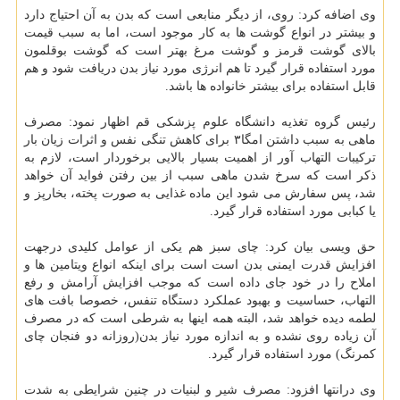
وی اضافه كرد: روی، از دیگر منابعی است كه بدن به آن احتیاج دارد
و بیشتر در انواع گوشت ها به كار موجود است، اما به سبب قیمت
بالای گوشت قرمز و گوشت مرغ بهتر است كه گوشت بوقلمون
مورد استفاده قرار گیرد تا هم انرژی مورد نیاز بدن دریافت شود و هم
قابل استفاده برای بیشتر خانواده ها باشد.
رئیس گروه تغذیه دانشگاه علوم پزشكی قم اظهار نمود: مصرف
ماهی به سبب داشتن امگا۳ برای كاهش تنگی نفس و اثرات زیان بار
تركیبات التهاب آور از اهمیت بسیار بالایی برخوردار است، لازم به
ذكر است كه سرخ شدن ماهی سبب از بین رفتن فواید آن خواهد
شد، پس سفارش می شود این ماده غذایی به صورت پخته، بخارپز و
یا كبابی مورد استفاده قرار گیرد.
حق ویسی بیان كرد: چای سبز هم یكی از عوامل كلیدی درجهت
افزایش قدرت ایمنی بدن است است برای اینكه انواع ویتامین ها و
املاح را در خود جای داده است كه موجب افزایش آرامش و رفع
التهاب، حساسیت و بهبود عملكرد دستگاه تنفس، خصوصا بافت های
لطمه دیده خواهد شد، البته همه اینها به شرطی است كه در مصرف
آن زیاده روی نشده و به اندازه مورد نیاز بدن(روزانه دو فنجان چای
كمرنگ) مورد استفاده قرار گیرد.
وی درانتها افزود: مصرف شیر و لبنیات در چنین شرایطی به شدت