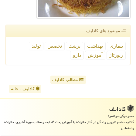
موضوع های كادایف
بیماری
بهداشت
پزشك
تخصص
تولید
رپورتاژ
آموزش
دارو
مطالب کادایف
کادایف - خانه
كادایف
دسر ترکی خوشمزه
کادایف، طعم شیرین زندگی در کنار خانواده با آموزش پخت کادایف و مطالب حوزه آشپزی، خانواده
و اجتماعی