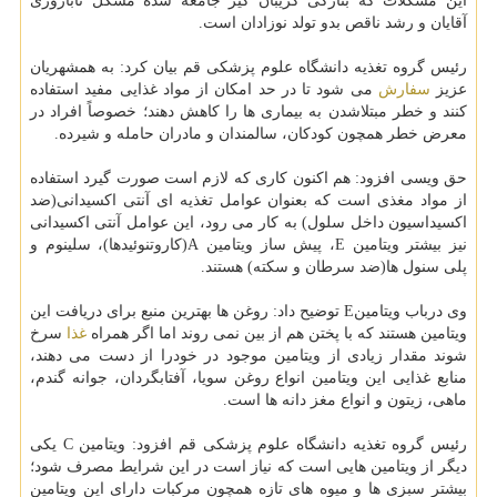
این مشكلات كه بتازگی گریبان گیر جامعه شده مشكل ناباروری
آقایان و رشد ناقص بدو تولد نوزادان است.
رئیس گروه تغذیه دانشگاه علوم پزشكی قم بیان كرد: به همشهریان
عزیز
سفارش
می شود تا در حد امكان از مواد غذایی مفید استفاده
كنند و خطر مبتلاشدن به بیماری ها را كاهش دهند؛ خصوصاً افراد در
معرض خطر همچون كودكان، سالمندان و مادران حامله و شیرده.
حق ویسی افزود: هم اكنون كاری كه لازم است صورت گیرد استفاده
از مواد مغذی است كه بعنوان عوامل تغذیه ای آنتی اكسیدانی(ضد
اكسیداسیون داخل سلول) به كار می رود، این عوامل آنتی اكسیدانی
نیز بیشتر ویتامین E، پیش ساز ویتامین A(كاروتنوئیدها)، سلینوم و
پلی سنول ها(ضد سرطان و سكته) هستند.
وی درباب ویتامینE توضیح داد: روغن ها بهترین منبع برای دریافت این
ویتامین هستند كه با پختن هم از بین نمی روند اما اگر همراه
غذا
سرخ
شوند مقدار زیادی از ویتامین موجود در خودرا از دست می دهند،
منابع غذایی این ویتامین انواع روغن سویا، آفتابگردان، جوانه گندم،
ماهی، زیتون و انواع مغز دانه ها است.
رئیس گروه تغذیه دانشگاه علوم پزشكی قم افزود: ویتامین C یكی
دیگر از ویتامین هایی است كه نیاز است در این شرایط مصرف شود؛
بیشتر سبزی ها و میوه های تازه همچون مركبات دارای این ویتامین