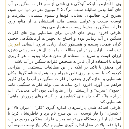
وی با اشاره به اینكه آلودگی های ناشی از سم فلزات سنگین در آب
های آشامیدنی سالیانه سبب مرگ ۳.۵ میلیون نفر در دنیا می شود،
تصریح كرد: فعالیتهای انسانی، كودها و سموم شیمیایی، پیشرفت و
توسعه صنعت و عوامل طبیعی مانند آتشفشان ها از منابع ورود
فلزات سنگین به محیط زیست به شمار می روند.
عارفی افزود: روش های قدیمی برای شناسایی یون های فلزات
سنگین در آب زمانبر بوده و احتیاج به تجهیزات آزمایشگاهی حجیم،
گران قیمت، پیچیده و همینطور تعداد زیادی نیروی انسانی
آموزش
دیده است؛ ازاین رو در این مطالعات ما به دنبال عرضه روشی دقیق،
ارزان قیمت و سریع با استفاده از تلفن همراه بودیم تا هر كاربری
بتواند با استفاده از آن قادر به تشخیص فلزات سنگین در آب باشد.
این محقق با تاكید بر اینكه در این مطالعات سیستمی را طراحی
كردیم كه با نصب بر روی تلفن همراه و به همراه شناساگرها امكان
شناسایی و اندازه گیری بعضی از فلزات سنگین در آب را برای كاربر
فراهم می آورد، افزود: این سامانه می تواند فلزات سنگینی مانند
"جیوه"، "سرب" و "آرسنیك" را از منابع آبی چون "آب معدنی"، "آب
دریاچه ها"، "آب چاه های كشاورزی و "استخرهای پرورش ماهی"
شناسایی كند.
عارفی اضافه شدن پارامترهای اندازه گیری "كلر"، "میزان Ph" و
"اكسیژن" را فاز توسعه ای این طرح نام برد و خاطرنشان كرد: با
استفاده از این دستگاه می توانیم میزان فلزات سنگین موجود در آب
را با دقت بالا در محل اندازه گیری نماییم و دیگر نیاز نیست نمونه آب