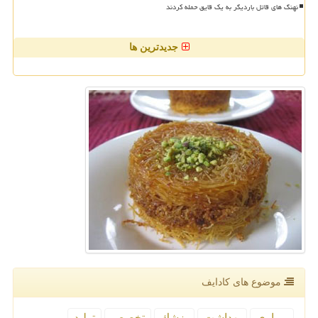
نهنگ های قاتل باردیگر به یک قایق حمله کردند
جدیدترین ها
موضوع های كادایف
بیماری
بهداشت
پزشك
تخصص
تولید