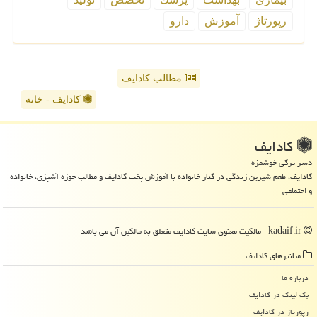
رپورتاژ
آموزش
دارو
مطالب کادایف
کادایف - خانه
كادایف
دسر ترکی خوشمزه
کادایف، طعم شیرین زندگی در کنار خانواده با آموزش پخت کادایف و مطالب حوزه آشپزی، خانواده
و اجتماعی
kadaif.ir - مالکیت معنوی سایت كادایف متعلق به مالکین آن می باشد
میانبرهای كادایف
درباره ما
بک لینک در كادایف
رپورتاژ در كادایف