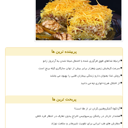
پربیننده ترین ها
ارتباط غذاهای فوق فرآوری شده با احتمال مبتلا شدن به آرتروز زانو
سرعت گرمایش زمین ۵هزار برابر بیش از توان سازگاری گیاه برنج است
روش غذا بعنوان دارو زندگی بیماران قلبی را بهبود می بخشد
از اختلال هرزه خواری چه می دانید
پربحث ترین ها
آیا کولا آشکروفتین گران تر از طلا است؟
هشدار تارتار در رختکن پرسپولیس اخراج بدون تعارف در انتظار فرد خاطی
سفارش های طب ایرانی برای تقویت شیرمادر و سلامت نوزاد