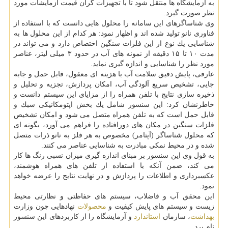
به آزمایشگاه ها منتقل شود تا با تجهیزات گران قیمت آزمایشات مورد
نظر صورت گیرد.
وی شناساگرهای این سامانه را محلول هایی دانست كه با استفاده از
فناوری نانو تولید شده اند و اظهار نمود: هر كدام از این محلول ها به
شناسایی یك نوع از این فلزات سنگین اختصاص دارد و می تواند در
مدت ۱۰ تا ۱۵ دقیقه از نمونه های آب در حدود ۳ میلی لیتر، عناصر
مورد نظر را شناسایی و اندازه گیری نماید.
عارفی، پایش دقیق سلامت آب با هزینه ای معقول، قابل حمل و جابه
جایی، تشخیص سریع آلودگی آب، امكان پردازش، تجزیه و تحلیل و
ذخیره سازی نتایج با تلفن همراه را از مزایای این سیستم دانست و
خاطرنشان كرد: این سنسور شامل یك بخش اپتومكانیكی سبك و
قابل حمل است كه به تلفن همراه متصل می شود و امكان تشخیص
فلزات سنگین در مكان های دورافتاده را فراهم می آورد، بگونه ای
كه محلول شناساگر (آپتامر) مخصوص به هر فلز به نانو ذرات متصل
شده و در محیط نمكی مبادرت به شناسایی عناصر می كنند.
به قول وی این سنسور بر مبنای اندازه گیری میزان نسبی رنگ ها كار
می كند، ضمن آنكه با استفاده از تلفن های همراه هوشمند،
عكسبرداری و اطلاعات را پردازش و در نهایت نتایج را عرضه خواهد
نمود.
این محقق آب و فاضلاب، سیستم های حفاظتی و نظارتی محیط
زیست و سیستم های پایش كیفیت و
محصولات
نهادهایی چون وزارت
بهداشت
، سازمان
استاندارد
و آزمایشگاه را از كاربردهای این سنسور
نام برد.