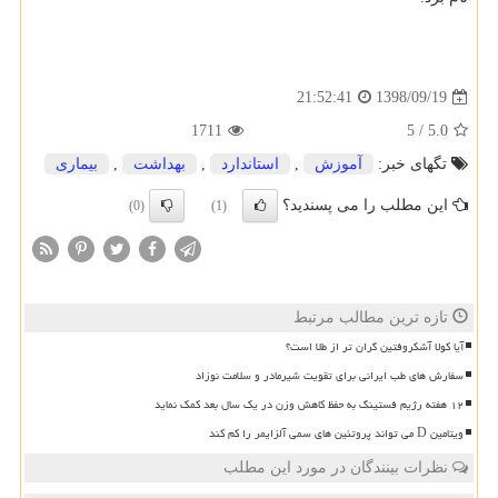
1398/09/19
21:52:41
1711
5
/
5.0
تگهای خبر:
آموزش
,
استاندارد
,
بهداشت
,
بیماری
این مطلب را می پسندید؟
(0)
(1)
تازه ترین مطالب مرتبط
آیا کولا آشکروفتین گران تر از طلا است؟
سفارش های طب ایرانی برای تقویت شیرمادر و سلامت نوزاد
۱۲ هفته رژیم فستینگ به حفظ کاهش وزن در یک سال بعد کمک نماید
ویتامین D می تواند پروتئین های سمی آلزایمر را کم کند
نظرات بینندگان در مورد این مطلب