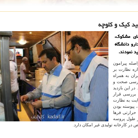
لید كیك و كلوچه
ای مشكوك،
ارو دانشگاه
د نمودند.
اصله پیرامون
ره نظارت بر
ان به همراه
رسی صحت و
 در این بازدید
د بررسی قرار
ت به نظارت
 پیوسته بودن
 حرارتی فرها
اد است، در طول پروسه
ر كارخانه تولیدی غیر امكان دارد.