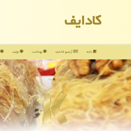
كادایف
خانه
آرشیو كادایف
بهداشت
تولید
آ