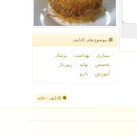
موضوع های كادایف
بیماری
بهداشت
پزشك
تخصص
تولید
رپورتاژ
آموزش
دارو
کادایف - خانه