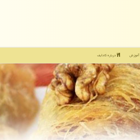
موزش
درباره كادایف