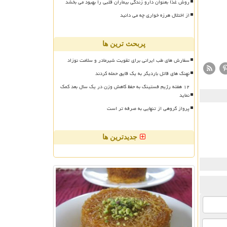
روش غذا بعنوان دارو زندگی بیماران قلبی را بهبود می بخشد
از اختلال هرزه خواری چه می دانید
پربحث ترین ها
سفارش های طب ایرانی برای تقویت شیرمادر و سلامت نوزاد
نهنگ های قاتل باردیگر به یک قایق حمله کردند
۱۲ هفته رژیم فستینگ به حفظ کاهش وزن در یک سال بعد کمک
نماید
پرواز گروهی از تنهایی به صرفه تر است
جدیدترین ها