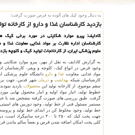
به دنبال وجود كیك های آلوده به قرص صورت گرفت؛
بازدید كارشناسان غذا و دارو از كارخانه تو
كادایف: پیرو موارد شكایتی در مورد برخی كیك ه
كارشناسان اداره نظارت بر مواد غذایی معاونت غذا و د
علوم پزشكی ایران، از كارخانجات تولید كیك و كلوچه بازدی
به گزارش كادایف به نقل از مهر، پیرو موارد شكایتی و
وجود قرص در انواع كیك، كلوچه و ویفر، كارشناسان ادا
مواد غذایی معاونت
غذا
و
دارو
دانشگاه علوم پزشكی ایر
كارشناسان شبكه
بهداشت
و
درمان
شهر قدس، جهت بر
سقم موضوع، از كارخانه تولید این
محصولات
بازدید نمودند.
خطوط تولید، انبار مواد اولیه و انبار محصول نهایی مور
گرفت. طبق بررسی های صورت گرفته مشخص شد با عنای
مستمر مسئول فنی از خط تولید، وجود دوربین های امنیتی،
خط تولید، وجود مخلوط كن در ابتدای خط تولید و پروسه
جهت پخت كیك كه ۲۵۰ تا ۳۰۰ درجه سانتیگر
كلی پخت امكان اضافه شدن قرص و بعضاً سالم ماندن قرص د