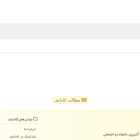
مطالب کادایف
میانبرهای كادایف
درباره ما
آشپزی، خانواده و اجتماعی
بک لینک در كادایف