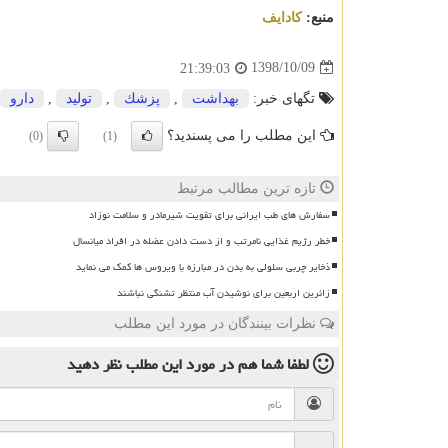
منبع:
كادایف
1398/10/09
21:39:03
تگهای خبر:
بهداشت
,
پزشك
,
تولید
,
دارو
این مطلب را می پسندید؟
(0)
(1)
تازه ترین مطالب مرتبط
سفارش های طب ایرانی برای تقویت شیرمادر و سلامت نوزاد
خطر رژیم غذایی نامرتب و از دست دادن عضله در افراد میانسال
ذخایر چربی سلولی به بدن در مبارزه با ویروس ها کمک می نماید
زائرین اربعین برای نوشیدن آب منتظر تشنگی نباشند
نظرات بینندگان در مورد این مطلب
لطفا شما هم
در مورد این مطلب
نظر دهید