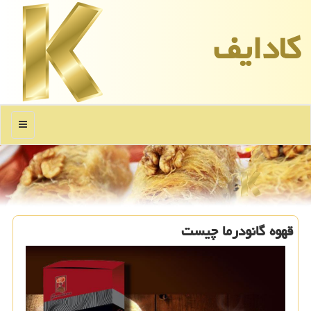
كادایف
منو
قهوه گانودرما چیست