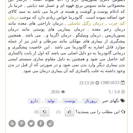
محصولاتی مانند سبوس برنج قهوه ای و عسل ضد دیابتی , خرما بار
که ادغام پوست و گوشت و هسته ی خرما می باشد به سبد کالای
خود اضافه نموده است . گانودرما خواص زیادی دارد که موجب
درمان
کبد چرب
,
درمان زگیل تناسلی
, درمان ناراحتی های معده مانند
درمان زخم معده , درمان بیماریی های پوستی مانند درمان
پسوریازیس , درمان ویتیلیگو , درمان اگزما و... می باشد . همچنین
پیشگیری از بیماری های مهلکی مانند سرطان و ایدز نیز از جمله
موارد قابل اشاره به گانودرما می باشد . این خاصیت پیشگیری و
درمانی گانودرما به دو دلیل اصلی می باشد که اول از بابت پاکسازی
کبد حاصل می شود و همچنین به دلیل مقاوم سازی سیستم ایمنی
بدن بیماری دیگر وارد بدن نمی شود و در صورتی که از قبل در بدن
وجود داشته به علت پاکسازی کبد آن بیماری درمان می شود.
1398/10/23
23:13:20
2616
5
/
5.0
تگهای خبر:
رپورتاژ
,
پوست
,
تولید
,
دارو
این مطلب را می پسندید؟
(0)
(1)