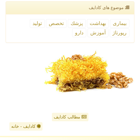
موضوع های كادایف
بیماری
بهداشت
پزشك
تخصص
تولید
رپورتاژ
آموزش
دارو
مطالب کادایف
کادایف - خانه