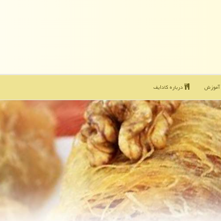
موزش
درباره كادایف