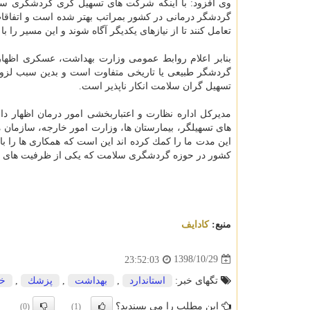
وی افزود: با اینكه شركت های تسهیل گری گردشگری سل
گردشگر درمانی در كشور بمراتب بهتر شده است و اتفاقا
تعامل كنند تا از نیازهای یكدیگر آگاه شوند و این مسیر را با
بنابر اعلام روابط عمومی وزارت بهداشت، عسكری اظهار 
گردشگر طبیعی یا تاریخی متفاوت است و بدین سبب لزوم 
تسهیل گران سلامت انكار ناپذیر است.
مدیركل اداره نظارت و اعتباربخشی امور درمان اظها
های تسهیلگر، بیمارستان ها، وزارت امور خارجه، سازمان
این مدت ما را كمك كرده اند این است كه همكاری ها را بالا 
كشور در حوزه گردشگری سلامت كه یكی از ظرفیت های ب
منبع:
كادایف
1398/10/29
23:52:03
تگهای خبر:
استاندارد
,
بهداشت
,
پزشك
,
خ
این مطلب را می پسندید؟
(0)
(1)