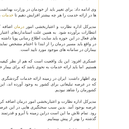
وی ادامه داد: برای تغییر باید از خودمان در وزارت بهداشت
ها در ارائه خدمت را هر چه بیشتر افزایش دهیم تا
خدمات
ب
مدیركل اداره نظارت و اعتباربخشی امور
درمان
اضافه ك
انتظارات برآورده شود. به همین علت استانداردهای اعتبا
های فعال در این حوزه باید سایت اطلاع رسانی پویا داشته و
در واقع باید مسیر درمان را از ابتدا تا اختتام مشخص نما
بیماران در سامانه های موجود مورد تایید است.
عسكری افزود: این یك واقعیت است كه هم از نظر كیفیت كا
هستیم. اما باید ارائه خدمات به نحوی باشد كه برای بیمار خ
وی اظهار داشت: ایران در زمینه ارائه خدمات گردشگری سل
كه در عرصه تبلیغاتی برای كشور به وجود آورده اند، ا
كشورمان را شاهد نبودیم.
مدیركل اداره نظارت و اعتباربخشی امور درمان اضافه كرد:
عرصه بوجود آمد. بدین سبب سختگیری هایی در این عرصه
رود. تمام تلاش ما این است دراین زمینه با آبرو و قدرتمن
گذشته را بهتر از پیش بپیماییم.