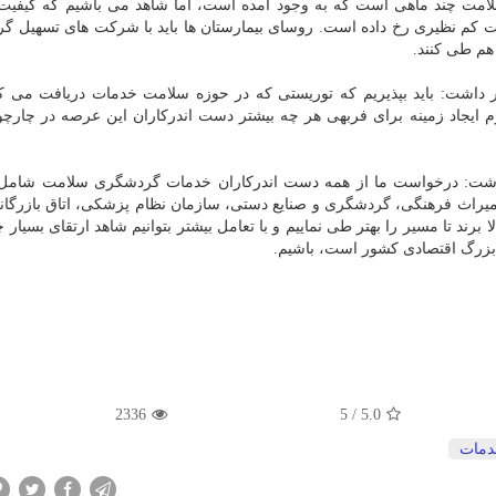
امت چند ماهی است كه به وجود آمده است، اما شاهد می باشیم كه كیفیت
ت كم نظیری رخ داده است. روسای بیمارستان ها باید با شركت های تسهیل گ
 هم طی كنند.
داشت: باید بپذیریم كه توریستی كه در حوزه سلامت خدمات دریافت می كن
ایجاد زمینه برای فربهی هر چه بیشتر دست اندركاران این عرصه در چارچو
ر داشت: درخواست ما از همه دست اندركاران خدمات گردشگری سلامت شام
 میراث فرهنگی، گردشگری و صنایع دستی، سازمان نظام پزشكی، اتاق بازرگان
برند تا مسیر را بهتر طی نماییم و با تعامل بیشتر بتوانیم شاهد ارتقای بسیار
زرگ اقتصادی كشور است، باشیم.
2336
5
/
5.0
دمات