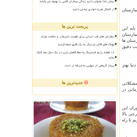
روش غذا بعنوان دارو زندگی بیماران قلبی را بهبود می بخشد
از اختلال هرزه خواری چه می دانید
مارستان
پربحث ترین ها
ید این
مارستان
سفارش های طب ایرانی برای تقویت شیرمادر و سلامت نوزاد
رستان ها
نهنگ های قاتل باردیگر به یک قایق حمله کردند
بت دقیق
۱۲ هفته رژیم فستینگ به حفظ کاهش وزن در یک سال بعد کمک
نماید
پرواز گروهی از تنهایی به صرفه تر است
یا بهتر
جدیدترین ها
مشكلاتی
مانی در
زان این
جی بالا
 تا راه