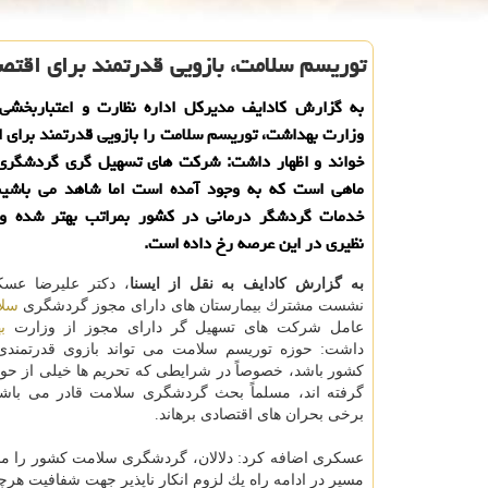
توریسم سلامت، بازویی قدرتمند برای اقتص
به گزارش كادایف مدیركل اداره نظارت و اعتباربخشی 
وزارت بهداشت، توریسم سلامت را بازویی قدرتمند برای 
خواند و اظهار داشت: شركت های تسهیل گری گردشگری
ماهی است كه به وجود آمده است اما شاهد می باشی
خدمات گردشگر درمانی در كشور بمراتب بهتر شده و 
نظیری در این عرصه رخ داده است.
به گزارش كادایف به نقل از ایسنا
، دكتر علیرضا عسك
نشست مشترك بیمارستان های دارای مجوز گردشگری
سلا
عامل شركت های تسهیل گر دارای مجوز از وزارت
ب
داشت: حوزه توریسم سلامت می تواند بازوی قدرتمندی 
كشور باشد، خصوصاً در شرایطی كه تحریم ها خیلی از حوزه
گرفته اند، مسلماً بحث گردشگری سلامت قادر می باشد
برخی بحران های اقتصادی برهاند.
عسكری اضافه كرد: دلالان، گردشگری سلامت كشور را مجا
مسیر در ادامه راه یك لزوم انكار ناپذیر جهت شفافیت هر