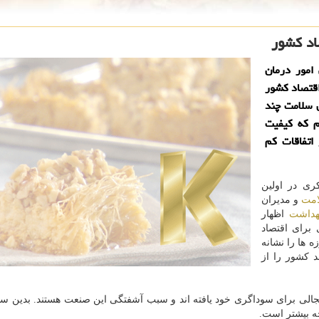
اد كشور
امور درمان
اقتصاد كشور
 سلامت چند
م كه كیفیت
اتفاقات كم
ری در اولین
مت
و مدیران
هداشت
اظهار
برای اقتصاد
 ها را نشانه
 كشور را از
لی برای سوداگری خود یافته اند و سبب آشفتگی این صنعت هستند. بدین سب
چه بیشتر است.