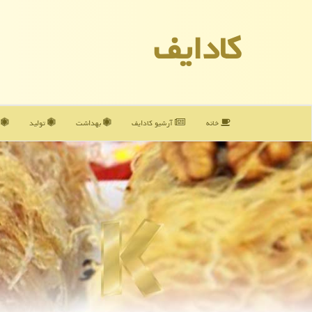
كادایف
خانه
آرشیو كادایف
بهداشت
تولید
آ