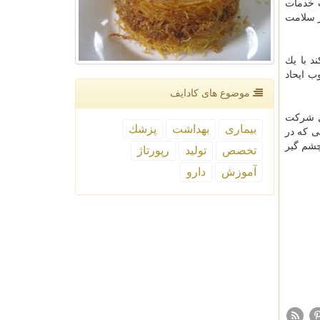
 خدمات
ر سلامت
د با یك
ب ایحاد
موضوع های كادایف
ل شركت
بیماری
بهداشت
پزشك
ی كه در
 چشم گیر
تخصص
تولید
رپورتاژ
آموزش
دارو