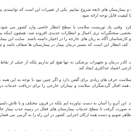
 و بیمارستان های تابعه شروع نماییم. یكی از تغییرات این است كه توانمندی بی
ا كیفیت قابل توجه ارائه شود.
رد: وقتی یك توریست سلامت با سطح انتظار خاصی وارد كشور می شود با
ربخشی سختگیرانه تری اعمال و انتظارات جدیدی افزوده شد، همچون اینكه بی
 كارشناسان آگاه به زبان های خارجه را در اختیار داشته باشند. سایت این بیما
ید. كف انتظار این است كه مسیر درمان بیمار در بیمارستان ها شفاف باشد و ث
در درمان و تجهیزات پزشكی نه تنها هیچ كم نداریم بلكه از خیلی از نقاط دن
ارجی اعتماد حداكثری ایجاد كند.
امت حرف های زیادی برای گفتن دارد و اگر چنین نبود با توجه به این همه 
ین همه اقبال گردشگران سلامت و بیماران خارجی را برای دریافت خدمات در
 این آبرو را آسان به دست نیاورده ایم بلكه در قرون مختلف و با تلاش دلسو
 صورت گرفت تا سطح خدمات بیمارستان های فعال در زمینه جذب بیمار خار
د ظاهر شویم و دست همه اركان اجرایی كشور در این راه را به گرمی می فشاریم