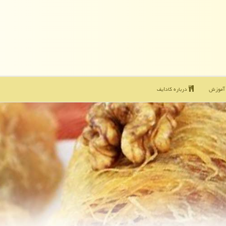
موزش
درباره كادایف