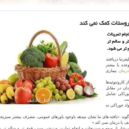
روستات كمك نمی كند
جام تمرینات
 و سالم تر
 تر می شود.
رنیا دریافتند
ده یا بیشتر
درمان
بیماری
كاروتنوئیدها
ان در مقابل
وراكی شامل
ت.
د خوراكی نه
وید: «یافته های ما نشان میدهد باوجود باورهای عمومی، مصرف بیشتر سبزیج
ف یا درمان نمی كند.»
رشار از میوه و سبزیجات و انجام تمارین ورزشی سبب قوی تر و سالم تر ب