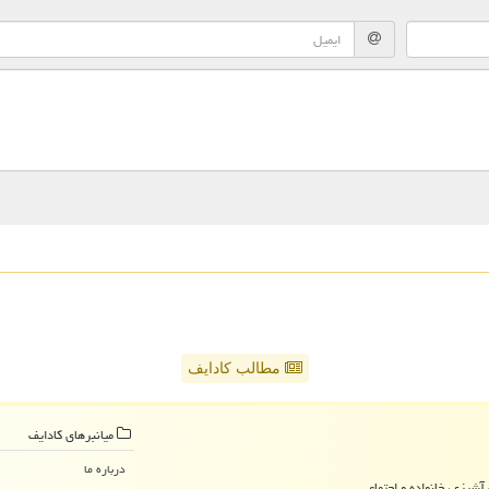
مطالب کادایف
میانبرهای كادایف
درباره ما
آشپزی، خانواده و اجتماعی