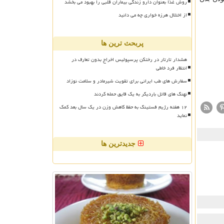
روش غذا بعنوان دارو زندگی بیماران قلبی را بهبود می بخشد
از اختلال هرزه خواری چه می دانید
پربحث ترین ها
هشدار تارتار در رختکن پرسپولیس اخراج بدون تعارف در
انتظار فرد خاطی
سفارش های طب ایرانی برای تقویت شیرمادر و سلامت نوزاد
نهنگ های قاتل باردیگر به یک قایق حمله کردند
۱۲ هفته رژیم فستینگ به حفظ کاهش وزن در یک سال بعد کمک
نماید
جدیدترین ها