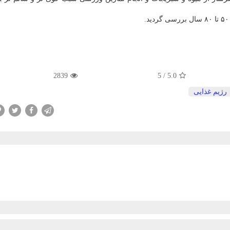
2839
5
/
5.0
رژیم غذایی