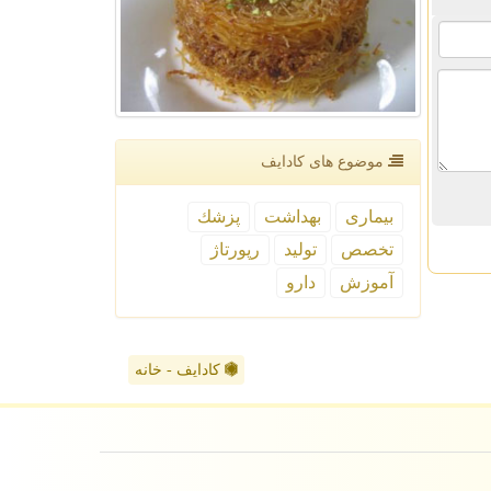
موضوع های كادایف
بیماری
بهداشت
پزشك
تخصص
تولید
رپورتاژ
آموزش
دارو
کادایف - خانه