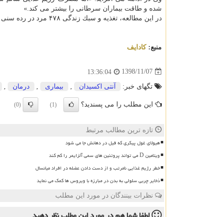
شده و طاقت بیماران سرطانی را بیشتر می كند.»
در این مطالعه، تغذیه و سبك زندگی ۴۷۸ مرد در رده سنی ۵۰ تا ۸۰ سال بررسی گردید.
منبع:
كادایف
1398/11/07
13:36:04
تگهای خبر:
آنتی اكسیدان
,
بیماری
,
درمان
,
این مطلب را می پسندید؟
(0)
(1)
تازه ترین مطالب مرتبط
هیولای غول پیکری که فیل در دهانش جا می شود
ویتامین D می تواند پروتئین های سمی آلزایمر را کم کند
خطر رژیم غذایی نامرتب و از دست دادن عضله در افراد میانسال
ذخایر چربی سلولی به بدن در مبارزه با ویروس ها کمک می نماید
نظرات بینندگان در مورد این مطلب
لطفا شما هم
در مورد این مطلب
نظر دهید