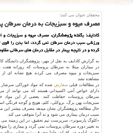
محققان عنوان می كنند؛
مصرف میوه و سبزیجات به درمان سرطان پ
كادایف: بگفته پژوهشگران، مصرف میوه و سبزیجات و ان
ورزشی سبب درمان سرطان نمی گردد، اما بدن را قوی تر
كرده و در نتیجه بیمار در مقابل درمان های سرطانی مقاوم
به گزارش كادایف به نقل از مهر، پژوهشگران دانشگاه كالیف
در بیماران مبتلا به سرطان پروستات كه روزانه هفت وع
سبزیجات و میوه مصرف می كردند هیچ نشانه ای از
مشاهده نشد.
در مطالعات قبلی
سفارش
شده كه مواد خوراكی سرشار از 
دارای خواص آنتی اكسیدانی هستند كه می توانند از مرد
سرطان پروستات حفاظت كنند. بعضی از این مواد خ
سبزیجات پهن برگ، بروكلی، كلم، هویج و گوجه فرنگی اس
حال مطالعه پژوهشگران نشان میدهد مصرف بیشتر این موا
سبب درمان بیماری می شود و نه آنرا متوقف می كند.
«كلوگ پارسونز»، سرپرست تیم تحقیق، در این زمینه می گ
به تغییر دوره سرطان پروستات نمی گردد و بیماری را متوق
وی در ادامه می افزاید: «اما مصرف رژیم غذایی سالم س