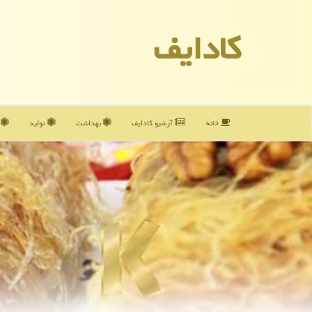
كادایف
خانه
آرشیو كادایف
بهداشت
تولید
آ