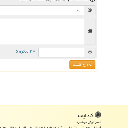
= ۲ بعلاوه ۵
درج کامنت
كادایف
دسر ترکی خوشمزه
کادایف، طعم شیرین زندگی در کنار خانواده با آموزش پخت کادایف و مطالب حوزه 